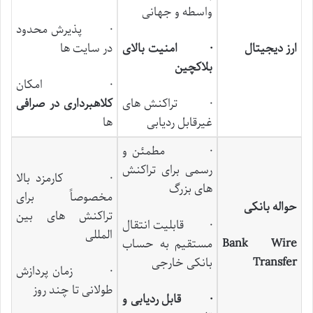
واسطه و جهانی
· پذیرش محدود
ارز دیجیتال
·
امنیت بالای
در سایت ‌ها
بلاکچین
· امکان
· تراکنش ‌های
کلاهبرداری در صرافی‌
غیرقابل ردیابی
ها
· مطمئن و
رسمی برای تراکنش‌
· کارمزد بالا
های بزرگ
مخصوصاً برای
حواله بانکی
تراکنش ‌های بین‌
· قابلیت انتقال
المللی
Bank Wire
مستقیم به حساب
Transfer
بانکی خارجی
· زمان پردازش
طولانی تا چند روز
·
قابل ردیابی و