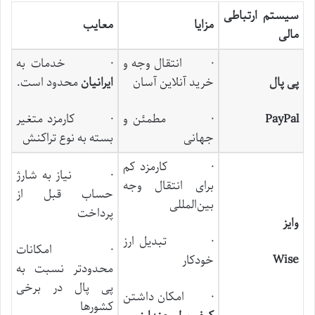
سیستم ارتباطی
مزایا
معایب
مالی
· انتقال وجه و
· خدمات به
پی‌ پال
خرید آنلاین آسان
ایرانیان
محدود است.
PayPal
· مطمئن و
· کارمزد متغیر
جهانی
بسته به نوع تراکنش
· کارمزد کم
· نیاز به شارژ
برای انتقال وجه
حساب قبل از
بین‌المللی
پرداخت
وایز
· تبدیل ارز
· امکانات
Wise
خودکار
محدودتر نسبت به
پی ‌پال در برخی
· امکان داشتن
کشورها