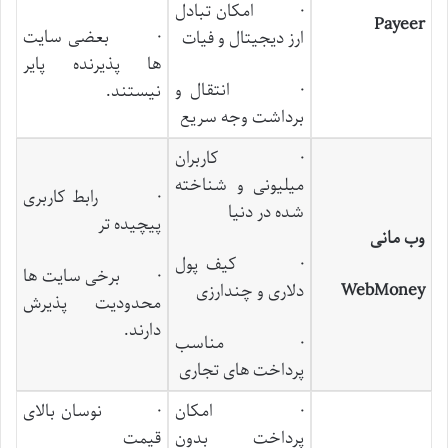
· امکان تبادل
Payeer
· بعضی سایت
ارز دیجیتال و فیات
‌ها پذیرنده پایر
· انتقال و
نیستند.
برداشت وجه سریع
· کاربران
میلیونی و شناخته
· رابط کاربری
شده در دنیا
پیچیده ‌تر
وب مانی
· کیف پول
· برخی سایت‌ ها
WebMoney
دلاری و چندارزی
محدودیت پذیرش
دارند.
· مناسب
پرداخت ‌های تجاری
· امکان
· نوسان بالای
پرداخت بدون
قیمت