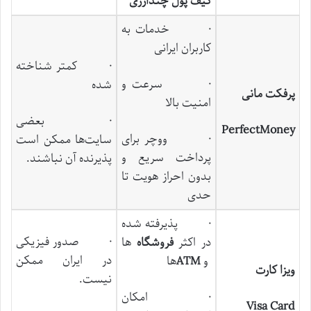
کیف پول چندارزی
· خدمات به
کاربران ایرانی
· کمتر شناخته
· سرعت و
شده
پرفکت مانی
امنیت بالا
· بعضی
PerfectMoney
· ووچر برای
سایت‌ها ممکن است
پرداخت سریع و
پذیرنده آن نباشند.
بدون احراز هویت تا
حدی
· پذیرفته شده
· صدور فیزیکی
در اکثر
فروشگاه
‌ها
در ایران ممکن
و
ATM
ها
ویزا کارت
نیست.
· امکان
Visa Card