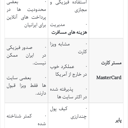
· بعضی
استفاده فیزیکی و
محدودیت ‌ها در
مجازی
پرداخت ‌های آنلاین
· مدیریت
برای ایرانیان
هزینه ‌های مسافرت
· مشابه ویزا
· صدور فیزیکی
کارت
در ایران ممکن
مستر کارت
نیست.
· عملکرد خوب
در خارج از آمریکا
MasterCard
· بعضی سایت‌
ها فقط ویزا قبول
· پذیرفته شده
دارند.
در اکثر سایت ‌ها
· کیف پول
· کمتر شناخته
چندارزی
پایر
شده