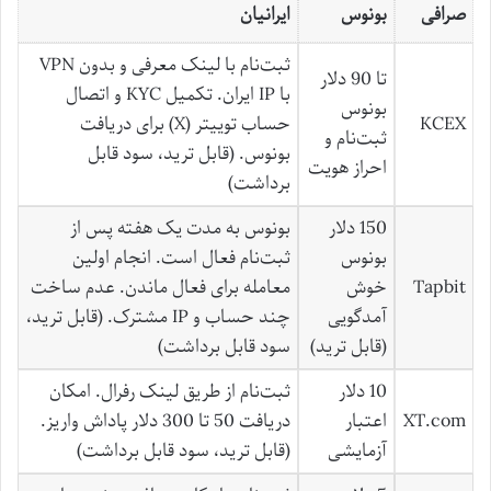
صرافی
بونوس
ایرانیان
ثبت‌نام با لینک معرفی و بدون VPN
تا 90 دلار
با IP ایران. تکمیل KYC و اتصال
بونوس
KCEX
حساب توییتر (X) برای دریافت
ثبت‌نام و
بونوس. (قابل ترید، سود قابل
احراز هویت
برداشت)
150 دلار
بونوس به مدت یک هفته پس از
بونوس
ثبت‌نام فعال است. انجام اولین
Tapbit
خوش
معامله برای فعال ماندن. عدم ساخت
آمدگویی
چند حساب و IP مشترک. (قابل ترید،
(قابل ترید)
سود قابل برداشت)
10 دلار
ثبت‌نام از طریق لینک رفرال. امکان
XT.com
اعتبار
دریافت 50 تا 300 دلار پاداش واریز.
آزمایشی
(قابل ترید، سود قابل برداشت)