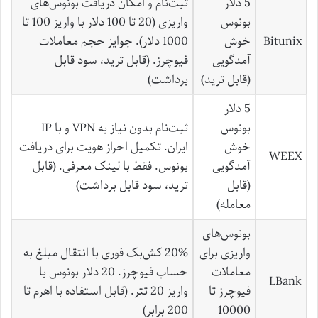
5 دلار
ثبت‌نام و امکان دریافت بونوس‌های
بونوس
واریزی (20 تا 100 دلار با واریز 100 تا
Bitunix
خوش
1000 دلار). جوایز حجم معاملات
آمدگویی
فیوچرز. (قابل ترید، سود قابل
(قابل ترید)
برداشت)
5 دلار
بونوس
ثبت‌نام بدون نیاز به VPN و با IP
خوش
ایران. تکمیل احراز هویت برای دریافت
WEEX
آمدگویی
بونوس. فقط با لینک معرفی. (قابل
(قابل
ترید، سود قابل برداشت)
معامله)
بونوس‌های
واریزی برای
20% کش‌بک فوری با انتقال مبلغ به
معاملات
حساب فیوچرز. 20 دلار بونوس با
LBank
فیوچرز تا
واریز 20 تتر. (قابل استفاده با اهرم تا
10000
200 برابر)