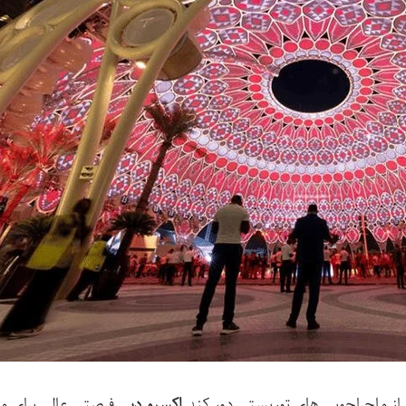
از ماجراجویی های توریستی دور کند
اکسپو دبی
فرصتی عالی برای مل