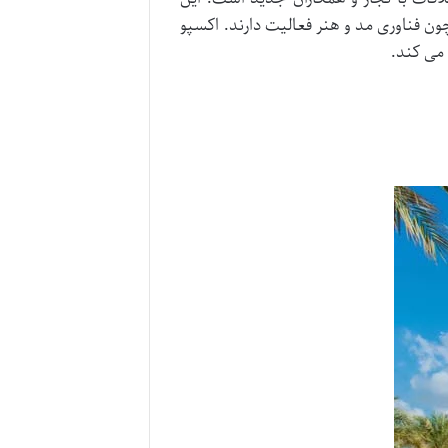
ن فناوری مد و هنر فعالیت دارند. اکسپو
می کند​.