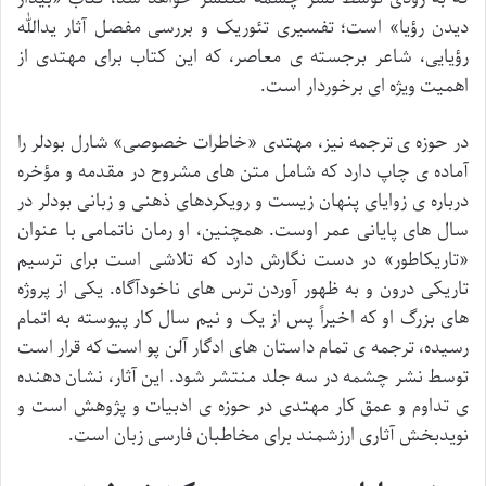
دیدن رؤیا» است؛ تفسیری تئوریک و بررسی مفصل آثار یدالله
رؤیایی، شاعر برجسته ی معاصر، که این کتاب برای مهتدی از
اهمیت ویژه ای برخوردار است.
در حوزه ی ترجمه نیز، مهتدی «خاطرات خصوصی» شارل بودلر را
آماده ی چاپ دارد که شامل متن های مشروح در مقدمه و مؤخره
درباره ی زوایای پنهان زیست و رویکردهای ذهنی و زبانی بودلر در
سال های پایانی عمر اوست. همچنین، او رمان ناتمامی با عنوان
«تاریکاطور» در دست نگارش دارد که تلاشی است برای ترسیم
تاریکی درون و به ظهور آوردن ترس های ناخودآگاه. یکی از پروژه
های بزرگ او که اخیراً پس از یک و نیم سال کار پیوسته به اتمام
رسیده، ترجمه ی تمام داستان های ادگار آلن پو است که قرار است
توسط نشر چشمه در سه جلد منتشر شود. این آثار، نشان دهنده
ی تداوم و عمق کار مهتدی در حوزه ی ادبیات و پژوهش است و
نویدبخش آثاری ارزشمند برای مخاطبان فارسی زبان است.