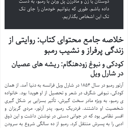
دوستان یا زن و مادرزن پل ورلن با رمبو، به دست
داده باشم. طوری که بتوانیم خودمان را جای تک
تک این اشخاص بگذاریم.
خلاصه جامع محتوای کتاب: روایتی از
زندگی پرفراز و نشیب رمبو
کودکی و نبوغ زودهنگام: ریشه های عصیان
در شارل ویل
آرتور رمبو در سال ۱۸۵۴ در شارل ویل فرانسه به دنیا آمد. از همان
کودکی، نبوغی شگرف در شعر و تحصیل از او هویدا بود. خانواده
ی رمبو، به ویژه مادر سخت گیرش، تأثیر بسزایی بر شکل گیری
شخصیت او داشتند. فردریک رمبو، پدر آرتور، مردی گریزان و
افسر نظامی بود که در جوانی دستی در نوشتن داشت و این ذوق
ادبی را به پسرش منتقل کرد. رمبو از ده سالگی شروع به سرودن