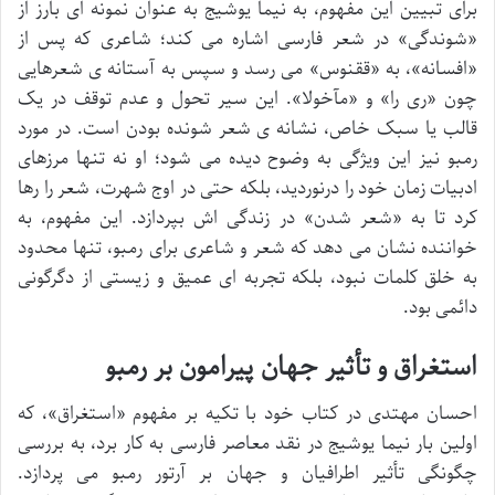
برای تبیین این مفهوم، به نیما یوشیج به عنوان نمونه ای بارز از
«شوندگی» در شعر فارسی اشاره می کند؛ شاعری که پس از
«افسانه»، به «ققنوس» می رسد و سپس به آستانه ی شعرهایی
چون «ری را» و «مآخولا». این سیر تحول و عدم توقف در یک
قالب یا سبک خاص، نشانه ی شعر شونده بودن است. در مورد
رمبو نیز این ویژگی به وضوح دیده می شود؛ او نه تنها مرزهای
ادبیات زمان خود را درنوردید، بلکه حتی در اوج شهرت، شعر را رها
کرد تا به «شعر شدن» در زندگی اش بپردازد. این مفهوم، به
خواننده نشان می دهد که شعر و شاعری برای رمبو، تنها محدود
به خلق کلمات نبود، بلکه تجربه ای عمیق و زیستی از دگرگونی
دائمی بود.
استغراق و تأثیر جهان پیرامون بر رمبو
احسان مهتدی در کتاب خود با تکیه بر مفهوم «استغراق»، که
اولین بار نیما یوشیج در نقد معاصر فارسی به کار برد، به بررسی
چگونگی تأثیر اطرافیان و جهان بر آرتور رمبو می پردازد.