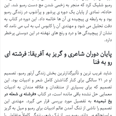
رمبو شلیک کرد که منجر به زخمی شدن مچ دست رمبو شد. این
حادثه، نمادی از پایان یک دوره ی پرشور و پرآشوب در زندگی رمبو
بود و به رابطه ی پیچیده ی آن ها خاتمه داد. این دوره در کتاب به
دقت تحلیل می شود و مهتدی آن را کابوس لب به لب می نامد که
نشان از پیچیدگی ها و درد و رنج های نهفته در این دوستی پرخطر
دارد.
پایان دوران شاعری و گریز به آفریقا: فرشته ای
رو به فنا
شاید غریب ترین و تأثیرگذارترین بخش زندگی آرتور رمبو، تصمیم
او در ۲۱ سالگی برای کنار گذاشتن کامل شعر و ادبیات بود. این
تصمیم که برای بسیاری از منتقدان و علاقه مندان به ادبیات
معمایی حل نشده باقی مانده است، در کتاب
«فرشته ی شعله در
یخ تبعید»
به تفصیل مورد بررسی قرار می گیرد. مهتدی این
تصمیم را ناشی از تنگ آمدن عالم ادبیات برای رمبو و میل به گریز
و استحاله می داند. رمبو پس از ترک شعر، زندگی کاملاً متفاوتی را