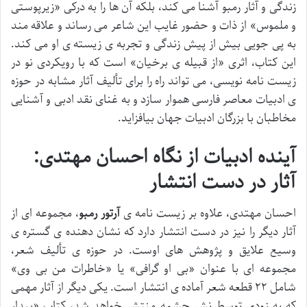
زندگی و آثار رمبو آشنا می کند، بلکه آن ها را به درکی «زیرپوستی
و ملموس» از ذات و حضور غایب این شاعر می رساند و علاقه مند
به پی جویی بیش از پیش زندگی و تجربه ی زیسته ی او می کند.
این کتاب، اثری «از قبیله ی برخیان» است که با رویکردی نو در
زیست نامه نویسی، می تواند راه را برای تألیف آثار مشابه در حوزه
ی ادبیات معاصر فارسی هموار سازد و به غنای نقد ادبی و آشنایی
مخاطبان با بزرگان ادبیات جهان بیافزاید.
آینده ادبیات از نگاه احسان مهتدی:
آثار در دست انتشار
احسان مهتدی، علاوه بر زیست نامه ی
آرتور رمبو
، مجموعه ای از
آثار دیگر را نیز در دست انتشار دارد که نشان دهنده ی گستره ی
وسیع علایق و پژوهش های اوست. در حوزه ی تألیف شعر،
مجموعه ای با عنوان «بی او گرافی» یا «خاطرات من بی وی»
شامل ۲۲ قطعه شعر آماده ی انتشار است. یکی دیگر از آثار مهمی
که به زودی توسط نشر چشمه منتشر خواهد شد، کتاب «بیدار