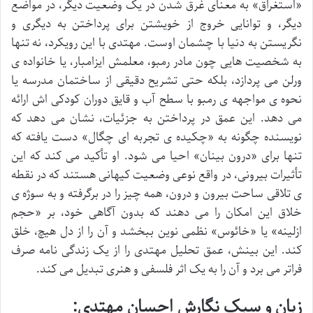
«استغراق» به معنای غرق شدن در یک وضعیت دیگر، در مواضع
دیگر، و توانایی خروج از خویشتن برای پرداختن به دیگری و
نگریستن به دنیا با چشمان اوست. مهتدی با این رویکرد، نه تنها
به شخصیت هایی چون مادر رمبو، معلمش ایزامبار، یا خانواده ی
ورلن می پردازد، بلکه حتی تشریح دقیقی از ساختمان مدرسه یا
نحوه ی مواجهه ی رمبو با سطح آب و قایق دوران کودکی اش ارائه
می دهد. این عمق در پرداختن به جزئیات، نشان می دهد که
نویسنده چگونه به «چکیده ی تجربه ای چگال» دست یافته که
تنها برای «درون بینان» احیا می شود. او تأکید می کند که این
تأثیرات بیرونی، در واقع نوعی وضعیت کیهانی هستند که در نقطه
ی تلاقی ساحت بیرون و درون، همه چیز را در برگرفته و به سوژه ی
خلاق این امکان را می دهند که بدون آگاهی خود، بر «حجم
ازلینه» یا «خائوس» نظمی نوین ببخشد و آن را از دل هیچ، خلق
کند. این بینش، عمق تحلیل مهتدی را از یک زندگی نامه صرف
فراتر می برد و آن را به یک اثر فلسفی و هنری تبدیل می کند.
زبان و سبک نگارش احسان مهتدی: