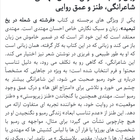
شاعرانگی، طنز و عمق روایی
یکی از ویژگی های برجسته ی کتاب
«فرشته ی شعله در یخ
تبعید»
، زبان و سبک نگارش خاص احسان مهتدی است. مهتدی
معتقد است که این خود اثر است که در ضمیر خاموش من زبان
باز می کند و زبانی که در این کتاب به کار گرفته، همان زبانی است
که او به طور طبیعی و غریزی در نوشتن شعر نیز اختیار می کند.
این شاعرانگی، که گاهی رو به تکلف می رود، به دلیل تناسب
محتوا و فرم انتخاب شده است؛ به ویژه در جاهایی که مشخصاً
درباره ی خود رمبو صحبت می شود، این شاعرانگی بیشتر به
چشم می خورد و تلاشی برای «امتزاج افق ها» و درک عمق وجود
رمبو است. مهتدی همچنین با گنجاندن «طنز زیرپوستی» و «طنز
موقعیت» در روایت خود، به خواننده تجربه ای متفاوت ارائه می
دهد. این طنز از «عدم تناسب ابعاد» زندگی رمبو و نگنجیدن او در
هیچ چارچوبی نشأت می گیرد؛ برای مثال، مواجهه ی رمبو با
شخصیت های بورژوا یا فرار آن ها با لباس کشیش ها که مهتدی با
طعنه آن ها را «پدران مقدس پلاستیکی» می نامد. این رویکرد، نه