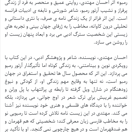
رمبو» اثر احسان مهتدی، روایتی عمیق و منحصر به فرد از زندگی
پرفراز و نشیب آرتور رمبو، شاعر شورشی و نابغه ی ادبیات فرانسه
است. این اثر فراتر از یک زندگی نامه ی صرف، با نثری داستانی و
تحلیلی درون کاوانه، مخاطب را به ژرفای جهان بینی و تجربه های
زیستی این شخصیت سترگ ادبی می برد و ابعاد پنهان زیست او
را روشن می سازد.
احسان مهتدی، نویسنده، شاعر و پژوهشگر ادبی، در این کتاب با
رویکردی نوین و بینامتنی، به زندگی کوتاه اما تأثیرگذار آرتور رمبو
می پردازد. این اثر که محصول سال ها تحقیق و استغراق در جهان
رمبو است، نه تنها به وقایع مهم زندگی او، از کودکی و نبوغ
زودهنگام در شارل ویل گرفته تا رابطه ی پرالتهاب با پل ورلن و
تصمیم غریبش برای ترک شعر در اوج جوانی، می پردازد، بلکه
خواننده را با دیدگاه های فلسفی و هنری خود نویسنده نیز آشنا
می کند. مهتدی در این زیست نامه تلاش کرده است تا رمبویی نو
را به مخاطب فارسی زبان معرفی کند؛ شخصیتی که هم قهرمان و
هم ضدقهرمان است و در هیچ چارچوبی نمی گنجد. او با تأکید بر