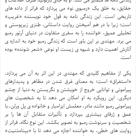
زندگی نامه ها متمایز می کند. او به جای بازتولید صرف اطلاعات و
حقایق، به خلق یک «رمبوی نو» می پردازد که فراتر از داده های
تاریخی است. این زندگی نامه به قول خود نویسنده «غریب»
است؛ زیرا با در هم آمیختن روایت داستانی، طنزی زیرپوستی و
تحلیلی عمیق، خواننده را به سفری متفاوت در دنیای آرتور رمبو
می برد. مهتدی بر این باور است که زندگی رمبو خود به اندازه ی
آثارش اهمیت دارد و شیوه ی زیست او نوعی «شعر شونده» بوده
است.
یکی از مفاهیم کلیدی که مهتدی در این اثر به آن می پردازد،
«استغراق» است؛ به معنای غرق شدن در مظاهر و پدیدارهای
پیرامونی و توانایی خروج از خویشتن و نگریستن به دنیا از چشم
دیگری. این رویکرد به او امکان می دهد تا به شخصیت های
پیرامونی رمبو مانند مادر، معلمش ایزامبار و خانواده ی پل ورلن، با
عمق و ژرفای بیشتری بپردازد و تأثیرات متقابل آن ها را بر
شخصیت و سرنوشت رمبو به تصویر بکشد. این نوع نگاه، فراتر از
روایت های خطی، به خواننده اجازه می دهد تا با «بینامتنیت»