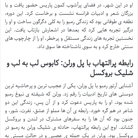
او در این شهر، در فضای پرآشوب کمون پاریس حضور یافت و با
بزرگان شعر و ادبیات فرانسه نشست و برخاست کرد. این دوره،
نطفه ی طوفانی بود که زندگی رمبو را به کلی دگرگون ساخت و او را
درگیر تجربه هایی کرد که بعدها در اشعارش بازتاب یافت. این
نخستین تجربه های زندگی مستقل و پرخطر، او را از چارچوب های
سنتی خارج کرد و به سوی ناشناخته ها سوق داد.
رابطه پرالتهاب با پل ورلن: کابوس لب به لب و
شلیک بروکسل
آشنایی آرتور رمبو با پل ورلن، یکی از عجیب ترین و پرحاشیه ترین
دوستی های تاریخ ادبیات را رقم زد. ورلن که شیفته ی نبوغ رمبو
شده بود، او را به پاریس دعوت کرد و از آن پس، زندگی این دو
شاعر در هم گره خورد. رابطه ی آن ها مملو از عشق، نفرت، شور، و
جنون بود که آن ها را به سفرهای مشترک در لندن و بروکسل
کشاند. اوج این رابطه پرالتهاب، حادثه ی شلیک ورلن به رمبو در
بروکسل بود. ورلن در یک حمله ی عصبی و در حالت مستی به