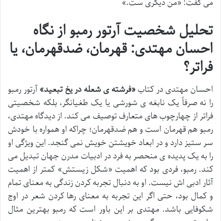
می گفت: «من دیگری ست.»
تحلیل شخصیت آرتور رمبو از نگاه
احسان مهتدی: قهرمان، ضدقهرمان، یا
فراتر؟
احسان مهتدی در کتاب
«فرشته ی شعله در یخ تبعید»
آرتور رمبو
را نه صرفاً یک نابغه ی شورشی یا یک طغیانگر، بلکه شخصیتی
فراتر از چهارچوب های متعارف توصیف می کند. از دیدگاه مهتدی،
رمبو هم قهرمان است و هم ضدقهرمان؛ چراکه او همواره با خودش
سر ستیز دارد و در ابعاد خویشتن خویش نمی گنجد. این ویژگی او
را به یک پدیده ی منحصر به فرد در ادبیات مدرن جهان تبدیل می
کند. رمبو، فردی بود که اهمیت «شکل زیستش» کمتر از اهمیت
آثار ادبی اش نیست. او به دنبال تجربه کردن زندگی به معنای تمام
و کمال بود، حتی اگر این تجربه به معنای رها کردن شعر در اوج
شکوفایی باشد. مهتدی بر این باور است که رمبو بهترین مثال