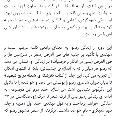
در پیش گرفت. او به آفریقا سفر کرد و به تجارت قهوه، پوست
حیوانات، عاج و حتی قاچاق اسلحه برای سلطان حبشه روی آورد.
او زندگی دوره گردی، گدایی و کارگری در خانه های مردم را تجربه
کرد و به قول مهتدی، گویی به جای سرودن، شور و اشتیاق ادبی
اش را می زیست.
این دوره از زندگی رمبو، به معنای واقعی کلمه غریب است و
مهتدی با تأکید بر جنبه های طی الارض (سفر در سرزمین ها) و
طی الفرض (سیر در افکار و فرضیات) در زندگی او، نشان می دهد
که رمبو هر میلی را نه به اندازه ی چشیدنی، بلکه تا انتهای امکان
آن تجربه می کرد. این جلد از کتاب
«فرشته ی شعله در یخ تبعید»
تا پایان دوران شاعری رمبو را پوشش می دهد و خواننده را با دلایل
این دگرگونی بنیادین آشنا می سازد. جلد دوم این مجموعه، به
ادامه ی زندگی رمبو پس از ترک شعر تا مرگ زودهنگامش در ۳۷
سالگی، خواهد پرداخت و به قول مهتدی، جلد اول «من» و جلد
دوم «دیگری» نام خواهد داشت، برگرفته از سطر مشهور رمبو که