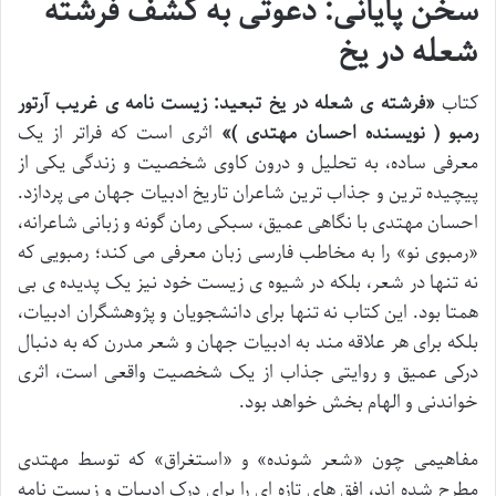
سخن پایانی: دعوتی به کشف فرشته
شعله در یخ
کتاب
«فرشته ی شعله در یخ تبعید: زیست نامه ی غریب آرتور
رمبو ( نویسنده احسان مهتدی )»
اثری است که فراتر از یک
معرفی ساده، به تحلیل و درون کاوی شخصیت و زندگی یکی از
پیچیده ترین و جذاب ترین شاعران تاریخ ادبیات جهان می پردازد.
احسان مهتدی با نگاهی عمیق، سبکی رمان گونه و زبانی شاعرانه،
«رمبوی نو» را به مخاطب فارسی زبان معرفی می کند؛ رمبویی که
نه تنها در شعر، بلکه در شیوه ی زیست خود نیز یک پدیده ی بی
همتا بود. این کتاب نه تنها برای دانشجویان و پژوهشگران ادبیات،
بلکه برای هر علاقه مند به ادبیات جهان و شعر مدرن که به دنبال
درکی عمیق و روایتی جذاب از یک شخصیت واقعی است، اثری
خواندنی و الهام بخش خواهد بود.
مفاهیمی چون «شعر شونده» و «استغراق» که توسط مهتدی
مطرح شده اند، افق های تازه ای را برای درک ادبیات و زیست نامه