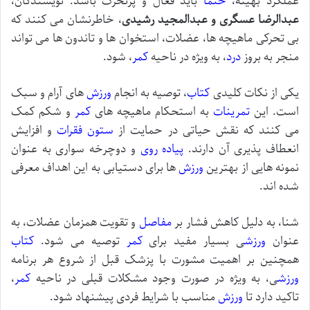
عملکرد بهینه،
حتماً
باید فعال و پرتحرک باشد. نویسندگان،
عبدالرضا عسگری و عبدالمجید رشیدی
، خاطرنشان می کنند که
بی تحرکی ماهیچه ها، عضلات، استخوان ها و تاندون ها می تواند
منجر به بروز
درد
، به ویژه در ناحیه
کمر
، شود.
یکی از نکات کلیدی
کتاب
، توصیه به انجام
ورزش
های آرام و سبک
است. این
تمرینات
به استحکام ماهیچه های
کمر
و شکم کمک
می کنند که نقش حیاتی در حمایت از
ستون فقرات
و افزایش
انعطاف پذیری آن دارند.
پیاده روی
و دوچرخه سواری به عنوان
نمونه هایی از بهترین
ورزش
ها برای دستیابی به این اهداف معرفی
شده اند.
شنا، به دلیل کاهش فشار بر
مفاصل
و تقویت همزمان عضلات، به
عنوان
ورزش
ی بسیار مفید برای
کمر
توصیه می شود.
کتاب
همچنین بر اهمیت مشورت با پزشک قبل از شروع هر برنامه
ورزش
ی، به ویژه در صورت وجود مشکلات قبلی در ناحیه
کمر
،
تاکید دارد تا
ورزش
مناسب با شرایط فردی پیشنهاد شود.