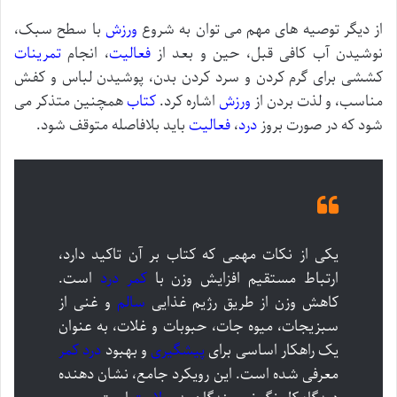
از دیگر توصیه های مهم می توان به شروع
ورزش
با سطح سبک،
نوشیدن آب کافی قبل، حین و بعد از
فعالیت
، انجام
تمرینات
کششی برای گرم کردن و سرد کردن بدن، پوشیدن لباس و کفش
مناسب، و لذت بردن از
ورزش
اشاره کرد.
کتاب
همچنین متذکر می
شود که در صورت بروز
درد
،
فعالیت
باید بلافاصله متوقف شود.
یکی از نکات مهمی که کتاب بر آن تاکید دارد،
ارتباط مستقیم افزایش وزن با
کمر درد
است.
کاهش وزن از طریق رژیم غذایی
سالم
و غنی از
سبزیجات، میوه جات، حبوبات و غلات، به عنوان
یک راهکار اساسی برای
پیشگیری
و بهبود
درد کمر
معرفی شده است. این رویکرد جامع، نشان دهنده