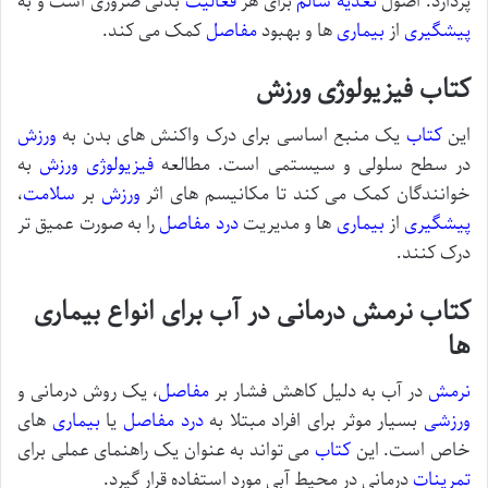
پردازد. اصول
تغذیه
سالم
برای هر
فعالیت
بدنی ضروری است و به
پیشگیری
از
بیماری
ها و بهبود
مفاصل
کمک می کند.
کتاب فیزیولوژی ورزش
این
کتاب
یک منبع اساسی برای درک واکنش های بدن به
ورزش
در سطح سلولی و سیستمی است. مطالعه
فیزیولوژی ورزش
به
خوانندگان کمک می کند تا مکانیسم های اثر
ورزش
بر
سلامت
،
پیشگیری
از
بیماری
ها و مدیریت
درد مفاصل
را به صورت عمیق تر
درک کنند.
کتاب نرمش درمانی در آب برای انواع بیماری
ها
نرمش
در آب به دلیل کاهش فشار بر
مفاصل
، یک روش درمانی و
ورزشی
بسیار موثر برای افراد مبتلا به
درد مفاصل
یا
بیماری
های
خاص است. این
کتاب
می تواند به عنوان یک راهنمای عملی برای
تمرینات
درمانی در محیط آبی مورد استفاده قرار گیرد.