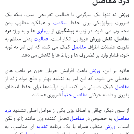
درد مفاصل
ورزش
نه تنها یک سرگرمی یا فعالیت تفریحی است، بلکه یک
ضرورت بیولوژیکی برای حفظ
سلامت
و عملکرد مطلوب بدن
محسوب می شود. در زمینه
پیشگیری
از
بیماری
ها و به ویژه
درد
مفاصل
،
نقش ورزش
غیرقابل انکار است.
فعالیت
بدنی منظم به
تقویت عضلات اطراف
مفاصل
کمک می کند، که این امر به نوبه
خود، فشار وارد بر غضروف ها و رباط ها را کاهش می دهد.
علاوه بر این،
ورزش
باعث افزایش جریان خون در بافت های
مفصلی می شود، که این امر به تغذیه بهتر و دفع مواد زائد از
مفاصل
کمک شایانی می کند. این فرآیندها برای حفظ انعطاف
پذیری و دامنه حرکتی
مفاصل
حتماً
ضروری هستند.
از سوی دیگر، چاقی و اضافه وزن یکی از عوامل اصلی تشدید
درد
مفاصل
، به خصوص در
مفاصل
تحمل کننده وزن مانند زانو و لگن
است.
ورزش
منظم، همراه با یک برنامه
تغذیه
ای مناسب، به