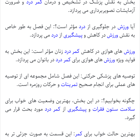
بخش به نقش پزشک در تشخیص و درمان
کمر درد
و ضرورت
آزمایشات تصویربرداری می پردازد.
آیا
ورزش
در جلوگیرى از
درد
مؤثر است؟: این فصل به طور خاص
به نقش
ورزش
در کاهش و
پیشگیری
از
درد
می پردازد.
ورزش
های هوازی در کاهش
کمر درد
زنان مؤثر است: این بخش به
فواید ویژه
ورزش
های هوازی برای
کمر درد
در بانوان می پردازد.
توصیه های پزشکی حرکتی: این فصل شامل مجموعه ای از توصیه
های عملی برای انجام صحیح
تمرینات
و حرکات روزمره است.
چگونه بخوابیم؟: در این بخش، بهترین وضعیت های خواب برای
سلامت
ستون فقرات
و
پیشگیری
از
کمر درد
مورد بحث قرار می
گیرد.
بهترین حالت خواب براى
کمر
: این قسمت به صورت جزئی تر به