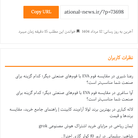
Copy URL
آخرین به روز رسانی: 12 مرداد 1404
خواندن این مطلب 15 دقیقه زمان میبرد
نظرات کاربران
رعنا شیری
در
مقایسه فوم EVA با فوم‌های صنعتی دیگر؛ کدام گزینه برای
صنعت شما مناسب‌تر است؟
آوا ساغری
در
مقایسه فوم EVA با فوم‌های صنعتی دیگر؛ کدام گزینه برای
صنعت شما مناسب‌تر است؟
لاله کباری
در
بهترین برند لولا آرام‌بند کابینت | راهنمای جامع خرید، مقایسه
برندها و قیمت
ایمان ریاحی
در
مزایای خرید اشتراک هوش مصنوعی grok
شاهین سلیمانی
در
ارور f0 کولر گازی اجنرال