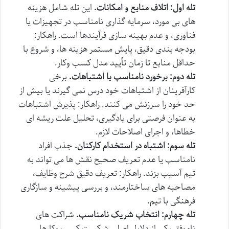
تله اول: اتلاف منابع و امکانات.
این تله شامل هزینه
های بی مورد، سرمایه گذاری نامناسب در تجهیزات یا
فناوری، و عدم بهینه سازی فرآیندها است. راهکار:
بودجه بندی دقیق، پایش مستمر هزینه ها، و شروع با
حداقل منابع تا زمان تأیید مدل کسب وکار.
تله دوم: برخورد نامناسب با اشتباهات.
برخی
کارآفرینان از اشتباهات خود درس نمی گیرند یا بیش از
حد خود را سرزنش می کنند. راهکار: پذیرش اشتباهات
به عنوان فرصتی برای یادگیری، تحلیل علت ریشه ای
خطاها، و اجرای اصلاحات لازم.
تله سوم: اشتباه در استخدام کارکنان.
جذب افراد
نامناسب یا عدم تعریف صحیح نقش ها می تواند به
تیم آسیب بزند. راهکار: تعریف دقیق شرح وظایف،
مصاحبه های ساختارمند، و بررسی پیشینه و سازگاری
فرهنگی با تیم.
تله چهارم: انتخاب شریک نامناسب.
شراکت های
ناموفق یکی از دلایل اصلی شکست کسب وکارها