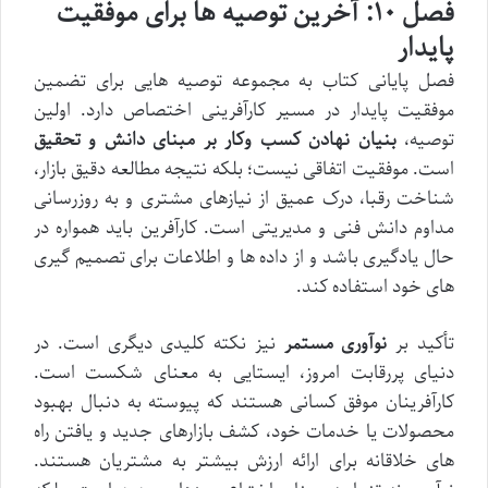
فصل ۱۰: آخرین توصیه ها برای موفقیت
پایدار
فصل پایانی کتاب به مجموعه توصیه هایی برای تضمین
موفقیت پایدار در مسیر کارآفرینی اختصاص دارد. اولین
توصیه،
بنیان نهادن کسب وکار بر مبنای دانش و تحقیق
است. موفقیت اتفاقی نیست؛ بلکه نتیجه مطالعه دقیق بازار،
شناخت رقبا، درک عمیق از نیازهای مشتری و به روزرسانی
مداوم دانش فنی و مدیریتی است. کارآفرین باید همواره در
حال یادگیری باشد و از داده ها و اطلاعات برای تصمیم گیری
های خود استفاده کند.
تأکید بر
نوآوری مستمر
نیز نکته کلیدی دیگری است. در
دنیای پررقابت امروز، ایستایی به معنای شکست است.
کارآفرینان موفق کسانی هستند که پیوسته به دنبال بهبود
محصولات یا خدمات خود، کشف بازارهای جدید و یافتن راه
های خلاقانه برای ارائه ارزش بیشتر به مشتریان هستند.