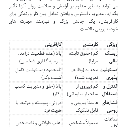
می تواند به طور مداوم بر آرامش و سلامت روان آنها تأثیر
بگذارد. مدیریت استرس و یافتن تعادل بین کار و زندگی برای
کارآفرینان، یک چالش بزرگ و نیازمند مهارت های
خودمدیریتی بالاست.
ویژگی
کارمندی
کارآفرینی
ریسک
کم (حقوق ثابت،
بالا (عدم قطعیت درآمد،
مالی
مزایا)
سرمایه گذاری شخصی)
مسئولیت
محدود (وظایف
نامحدود (مسئولیت کامل
پذیری
تعریف شده)
کسب وکار)
کنترل و
کم (پیروی از
بالا (خلق و مدیریت کسب
استقلال
ساختار سازمانی)
وکار)
فشارهای
عمدتاً بیرونی و
درونی، پیوسته و مرتبط با
روحی
قابل تفکیک
هویت فرد
ساعات
معمولاً مشخص
اغلب طولانی و نامشخص
کاری