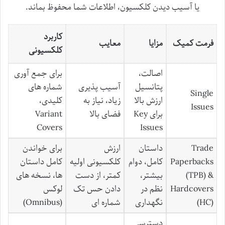
یا آسیب دیدن کلکسیون، اطلاعات شما محفوظ بماند.
کاربرد
فرمت کمیک
مزایا
معایب
کلکسیونی
اصالت،
برای جمع آوری
پتانسیل
آسیب پذیری
شماره های
Single
ارزش بالا
زیاد، نیاز به
کلیدی،
Issues
برای Key
فضای بالا
Variant
Covers
Issues
Trade
داستان
ارزش
برای خواندن
Paperbacks
کامل، دوام
کلکسیونی اولیه
کامل داستان
(TPB) &
بیشتر،
کمتر، از دست
ها، نسخه های
Hardcovers
نظم در
دادن حس تک
لوکس
(HC)
نگهداری
شماره ای
(Omnibus)
دسترسی