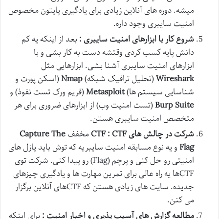
میشه. دوره های آنلاین زیادی برای یادگیری پایتون مخصوص
امنیت سایبری وجود داره.
شروع کار با ابزارهای امنیت سایبری :
بعد از اینکه یه کم
دانش پایه کسب کردی وقتشه دست به کار بشی و با
ابزارهای امنیت سایبری آشنا بشی. ابزارهایی مثل
Wireshark
(تحلیل ترافیک شبکه)
Nmap
(اسکن پورت و
شناسایی سیستم ها)
Metasploit
(فریم ورک تست نفوذ) و
Burp Suite
(تست امنیت وب) از ابزارهای ضروری برای هر
متخصص امنیت سایبری هستن.
شرکت در چالش های
CTF : CTF
مخفف
Capture The
Flag
و یه نوع مسابقه امنیت سایبریه که توش باید پازل های
امنیتی رو حل کنی و پرچم (Flag) رو پیدا کنی. شرکت توی
CTFها یه راه عالی برای تمرین مهارت ها و یادگیری چیزهای
جدیده. سایت های زیادی هستن که CTFهای آنلاین برگزار
می کنن.
مطالعه گزارش های آسیب پذیری و اخبار امنیت :
برای اینکه