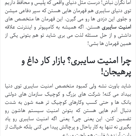
اما نگران نباش! درست مثل دنیای واقعی که پلیس و محافظ داریم
توی دنیای سایبری هم قهرمان هایی هستن که سپر دفاعی میشن
و جلوی این دزدی ها رو می گیرن. این قهرمان ها متخصص های
امنیت سایبری
هستن. اگه همیشه به کامپیوتر و اینترنت علاقه
داشتی و از حل مسئله لذت می بری شاید تو هم بتونی یکی از
همین قهرمان ها بشی!
چرا امنیت سایبری؟ بازار کار داغ و
پرهیجان
!
شاید باورت نشه ولی کمبود متخصص امنیت سایبری توی دنیا
بیداد می کنه! شرکت های بزرگ و کوچیک سازمان های دولتی
بانک ها و حتی کسب وکارهای کوچیک تر همه شون به شدت
دنبال آدم هایی هستن که بتونن امنیت سیستم هاشون رو
تضمین کنن. این یعنی چی؟ یعنی اگه امنیت سایبری رو یاد
بگیری نه تنها یه کار باحال و پرچالش پیدا می کنی بلکه خیالت از
بابت آینده شغلیت هم راحت میشه.