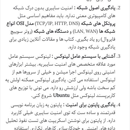
یادگیری اصول شبکه :
امنیت سایبری بدون درک شبکه
های کامپیوتری معنی نداره. باید مفاهیم اساسی مثل
پروتکل های شبکه
(TCP/IP, HTTP, DNS)
مدل
OSI
انواع
شبکه ها
(LAN, WAN) و
دستگاه های شبکه
(روتر سوییچ
فایروال) رو یاد بگیری. کتاب ها و مقالات آنلاین زیادی برای
یادگیری شبکه وجود داره.
آشنایی با سیستم عامل لینوکس :
لینوکس سیستم عامل
مورد علاقه متخصص های امنیت سایبریه. بیشتر ابزارهای
امنیتی روی لینوکس اجرا میشن و خیلی از سرورها هم از
لینوکس استفاده می کنن. یادگیری لینوکس ممکنه اولش یه
کم سخت باشه ولی ارزشش رو داره. می تونی با توزیع های
کاربرپسند لینوکس مثل
Ubuntu
شروع کنی.
یادگیری پایتون برای امنیت :
پایتون یه زبان برنامه نویسی
قدرتمند و ساده ست که توی امنیت سایبری خیلی کاربرد
داره. از پایتون برای نوشتن اسکریپت های تست نفوذ تحلیل
داده های امنیتی و خودکارسازی کارهای تکراری استفاده