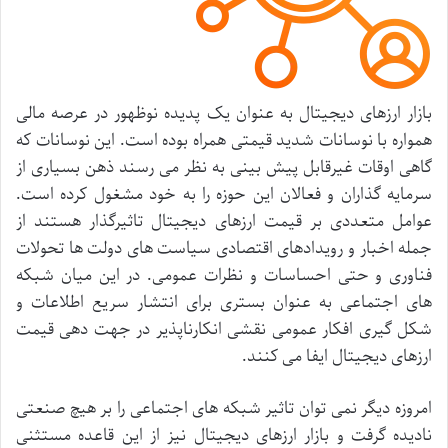
بازار
ارزهای
دیجیتال
به
عنوان
یک
پدیده
نوظهور
در
عرصه
مالی
همواره
با
نوسانات
شدید
قیمتی
همراه
بوده
است
.
این
نوسانات
که
گاهی
اوقات
غیرقابل
پیش
بینی
به
نظر
می
رسند
ذهن
بسیاری
از
سرمایه
گذاران
و
فعالان
این
حوزه
را
به
خود
مشغول
کرده
است
.
عوامل
متعددی
بر
قیمت
ارزهای
دیجیتال
تاثیرگذار
هستند
از
جمله
اخبار
و
رویدادهای
اقتصادی
سیاست
های
دولت
ها
تحولات
فناوری
و
حتی
احساسات
و
نظرات
عمومی
.
در
این
میان
شبکه
های
اجتماعی
به
عنوان
بستری
برای
انتشار
سریع
اطلاعات
و
شکل
گیری
افکار
عمومی
نقشی
انکارناپذیر
در
جهت
دهی
قیمت
ارزهای
دیجیتال
ایفا
می
کنند
.
امروزه
دیگر
نمی
توان
تاثیر
شبکه
های
اجتماعی
را
بر
هیچ
صنعتی
نادیده
گرفت
و
بازار
ارزهای
دیجیتال
نیز
از
این
قاعده
مستثنی