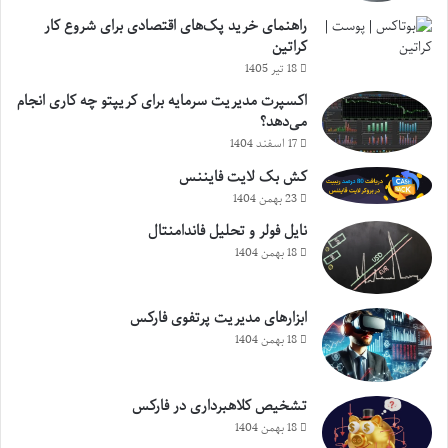
راهنمای خرید پک‌های اقتصادی برای شروع کار
کراتین
18 تیر 1405
اکسپرت مدیریت سرمایه برای کریپتو چه کاری انجام
می‌دهد؟
17 اسفند 1404
کش بک لایت فایننس
23 بهمن 1404
نایل فولر و تحلیل فاندامنتال
18 بهمن 1404
ابزارهای مدیریت پرتفوی فارکس
18 بهمن 1404
تشخیص کلاهبرداری در فارکس
18 بهمن 1404