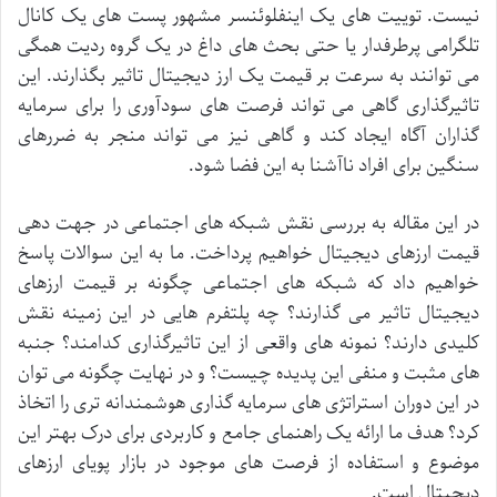
نیست
.
توییت
های
یک
اینفلوئنسر
مشهور
پست
های
یک
کانال
تلگرامی
پرطرفدار
یا
حتی
بحث
های
داغ
در
یک
گروه
ردیت
همگی
می
توانند
به
سرعت
بر
قیمت
یک
ارز
دیجیتال
تاثیر
بگذارند
.
این
تاثیرگذاری
گاهی
می
تواند
فرصت
های
سودآوری
را
برای
سرمایه
گذاران
آگاه
ایجاد
کند
و
گاهی
نیز
می
تواند
منجر
به
ضررهای
سنگین
برای
افراد
ناآشنا
به
این
فضا
شود
.
در
این
مقاله
به
بررسی
نقش
شبکه
های
اجتماعی
در
جهت
دهی
قیمت
ارزهای
دیجیتال
خواهیم
پرداخت
.
ما
به
این
سوالات
پاسخ
خواهیم
داد
که
شبکه
های
اجتماعی
چگونه
بر
قیمت
ارزهای
دیجیتال
تاثیر
می
گذارند؟
چه
پلتفرم
هایی
در
این
زمینه
نقش
کلیدی
دارند؟
نمونه
های
واقعی
از
این
تاثیرگذاری
کدامند؟
جنبه
های
مثبت
و
منفی
این
پدیده
چیست؟
و
در
نهایت
چگونه
می
توان
در
این
دوران
استراتژی
های
سرمایه
گذاری
هوشمندانه
تری
را
اتخاذ
کرد؟
هدف
ما
ارائه
یک
راهنمای
جامع
و
کاربردی
برای
درک
بهتر
این
موضوع
و
استفاده
از
فرصت
های
موجود
در
بازار
پویای
ارزهای
دیجیتال
است
.