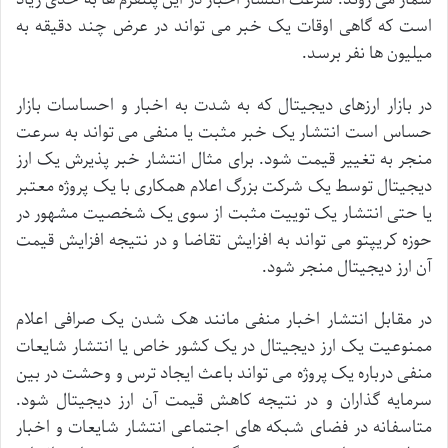
است
که
گاهی
اوقات
یک
خبر
می
تواند
در
عرض
چند
دقیقه
به
میلیون
ها
نفر
برسد
.
در
بازار
ارزهای
دیجیتال
که
به
شدت
به
اخبار
و
احساسات
بازار
حساس
است
انتشار
یک
خبر
مثبت
یا
منفی
می
تواند
به
سرعت
منجر
به
تغییر
قیمت
شود
.
برای
مثال
انتشار
خبر
پذیرش
یک
ارز
دیجیتال
توسط
یک
شرکت
بزرگ
اعلام
همکاری
با
یک
پروژه
معتبر
یا
حتی
انتشار
یک
توییت
مثبت
از
سوی
یک
شخصیت
مشهور
در
حوزه
کریپتو
می
تواند
به
افزایش
تقاضا
و
در
نتیجه
افزایش
قیمت
آن
ارز
دیجیتال
منجر
شود
.
در
مقابل
انتشار
اخبار
منفی
مانند
هک
شدن
یک
صرافی
اعلام
ممنوعیت
یک
ارز
دیجیتال
در
یک
کشور
خاص
یا
انتشار
شایعات
منفی
درباره
یک
پروژه
می
تواند
باعث
ایجاد
ترس
و
وحشت
در
بین
سرمایه
گذاران
و
در
نتیجه
کاهش
قیمت
آن
ارز
دیجیتال
شود
.
متاسفانه
در
فضای
شبکه
های
اجتماعی
انتشار
شایعات
و
اخبار