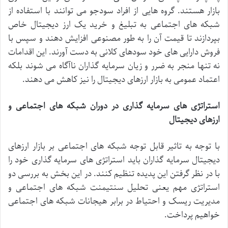
بازار
هستند
.
گروه
هایی
از
افراد
سودجو
می
توانند
با
استفاده
از
شبکه
های
اجتماعی
به
تبلیغ
و
خرید
یک
ارز
دیجیتال
خاص
بپردازند
تا
قیمت
آن
را
به
طور
مصنوعی
افزایش
دهند
و
سپس
با
فروش
دارایی
های
خود
سودهای
کلانی
به
دست
آورند
.
این
اقدامات
نه
تنها
منجر
به
ضرر
و
زیان
سرمایه
گذاران
ناآگاه
می
شوند
بلکه
اعتماد
عمومی
به
بازار
ارزهای
دیجیتال
را
نیز
کاهش
می
دهند
.
استراتژی
های
سرمایه
گذاری
در
دوران
شبکه
های
اجتماعی
و
ارزهای
دیجیتال
با
توجه
به
تاثیر
قابل
توجه
شبکه
های
اجتماعی
بر
بازار
ارزهای
دیجیتال
سرمایه
گذاران
باید
استراتژی
های
سرمایه
گذاری
خود
را
با
در
نظر
گرفتن
این
پدیده
تنظیم
کنند
.
در
این
بخش
به
بررسی
دو
استراتژی
مهم
یعنی
تحلیل
سنتیمنت
شبکه
های
اجتماعی
و
مدیریت
ریسک
و
احتیاط
در
برابر
هیجانات
شبکه
های
اجتماعی
خواهیم
پرداخت
.