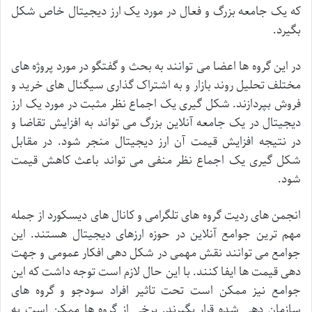
که
یک
جامعه
بزرگ
و
فعال
در
مورد
یک
ارز
دیجیتال
خاص
شکل
بگیرد
.
در
این
گروه
ها
اعضا
می
توانند
به
بحث
و
گفتگو
در
مورد
پروژه
های
مختلف
تحلیل
روند
بازار
و
به
اشتراک
گذاری
سیگنال
های
خرید
و
فروش
بپردازند
.
شکل
گیری
یک
اجماع
نظر
مثبت
در
مورد
یک
ارز
دیجیتال
در
یک
جامعه
آنلاین
بزرگ
می
تواند
به
افزایش
تقاضا
و
در
نتیجه
افزایش
قیمت
آن
ارز
دیجیتال
منجر
شود
.
در
مقابل
شکل
گیری
یک
اجماع
نظر
منفی
می
تواند
باعث
کاهش
قیمت
شود
.
انجمن
های
ردیت
گروه
های
تلگرامی
و
کانال
های
دیسکورد
از
جمله
مهم
ترین
جوامع
آنلاین
در
حوزه
ارزهای
دیجیتال
هستند
.
این
جوامع
می
توانند
نقش
مهمی
در
شکل
دهی
افکار
عمومی
و
جهت
دهی
قیمت
ها
ایفا
کنند
.
با
این
حال
لازم
است
توجه
داشت
که
این
جوامع
نیز
ممکن
است
تحت
تاثیر
افراد
سودجو
و
گروه
های
سازمان
دهی
شده
قرار
بگیرند
.
برخی
از
گروه
ها
ممکن
است
به