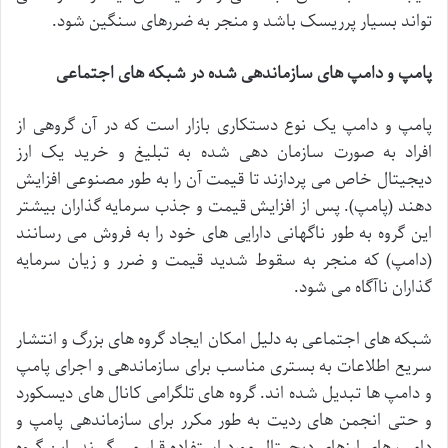
تواند
بسیار
پرریسک
باشد
و
منجر
به
ضررهای
سنگین
شود
.
پامپ
و
دامپ
های
سازماندهی
شده
در
شبکه
های
اجتماعی
پامپ
و
دامپ
یک
نوع
دستکاری
بازار
است
که
در
آن
گروهی
از
افراد
به
صورت
سازمان
دهی
شده
به
تبلیغ
و
خرید
یک
ارز
دیجیتال
خاص
می
پردازند
تا
قیمت
آن
را
به
طور
مصنوعی
افزایش
دهند
(
پامپ
).
پس
از
افزایش
قیمت
و
جذب
سرمایه
گذاران
بیشتر
این
گروه
به
طور
ناگهانی
دارایی
های
خود
را
به
فروش
می
رسانند
(
دامپ
)
که
منجر
به
سقوط
شدید
قیمت
و
ضرر
و
زیان
سرمایه
گذاران
ناآگاه
می
شود
.
شبکه
های
اجتماعی
به
دلیل
امکان
ایجاد
گروه
های
بزرگ
و
انتشار
سریع
اطلاعات
به
بستری
مناسب
برای
سازماندهی
و
اجرای
پامپ
و
دامپ
ها
تبدیل
شده
اند
.
گروه
های
تلگرامی
کانال
های
دیسکورد
و
حتی
انجمن
های
ردیت
به
طور
مکرر
برای
سازماندهی
پامپ
و
دامپ
های
ارزهای
دیجیتال
مورد
استفاده
قرار
می
گیرند
.
این
گروه