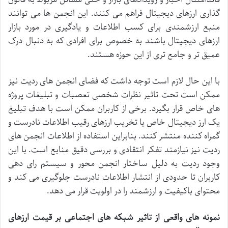
گذاری
ارزهای
دیجیتال
فراهم
می
کنند
.
این
انجمن
ها
می
توانند
منبع
ارزشمندی
برای
کسب
اطلاعات
و
یادگیری
در
مورد
بازار
ارزهای
دیجیتال
باشند
به
خصوص
برای
افرادی
که
به
دنبال
درک
عمیق
تر
و
جامع
تری
از
این
حوزه
هستند
.
با
این
حال
لازم
است
توجه
داشت
که
فضای
انجمن
های
ردیت
نیز
ممکن
است
تحت
تاثیر
نظرات
شخصی
تعصبات
و
تبلیغات
پروژه
های
خاص
قرار
بگیرد
.
برخی
از
کاربران
ممکن
است
با
هدف
تبلیغ
یک
ارز
دیجیتال
خاص
یا
تخریب
ارزهای
رقیب
اطلاعات
نادرست
و
گمراه
کننده
منتشر
کنند
.
بنابراین
استفاده
از
اطلاعات
انجمن
های
ردیت
نیز
نیازمند
تفکر
انتقادی
و
بررسی
دقیق
منابع
است
.
با
این
وجود
ردیت
به
دلیل
ساختار
انجمن
محور
و
سیستم
رای
دهی
کاربران
تا
حدودی
از
انتشار
اطلاعات
نادرست
جلوگیری
می
کند
و
محتوای
باکیفیت
و
ارزشمند
را
در
اولویت
قرار
می
دهد
.
نمونه
های
واقعی
از
تاثیر
شبکه
های
اجتماعی
بر
قیمت
ارزهای