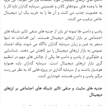
ها
با
وعده
های
سودهای
کلان
و
تضمینی
سرمایه
گذاران
تازه
کار
را
به
عضویت
جذب
می
کنند
و
آن
ها
را
به
خرید
یک
ارز
دیجیتال
خاص
ترغیب
می
کنند
.
پامپ
و
دامپ
ها
نمونه
ای
بارز
از
جنبه
های
منفی
تاثیر
شبکه
های
اجتماعی
بر
بازار
ارزهای
دیجیتال
هستند
.
این
اقدامات
نه
تنها
منجر
به
ضرر
و
زیان
سرمایه
گذاران
ناآگاه
می
شوند
بلکه
اعتماد
عمومی
به
بازار
ارزهای
دیجیتال
را
نیز
کاهش
می
دهند
.
شناسایی
و
جلوگیری
از
پامپ
و
دامپ
ها
یکی
از
چالش
های
مهم
در
تنظیم
گری
بازار
ارزهای
دیجیتال
است
.
سرمایه
گذاران
باید
همواره
هوشیار
باشند
و
از
سرمایه
گذاری
در
پروژه
هایی
که
به
نظر
می
رسد
درگیر
پامپ
و
دامپ
هستند
خودداری
کنند
.
جنبه
های
مثبت
و
منفی
تاثیر
شبکه
های
اجتماعی
بر
ارزهای
دیجیتال