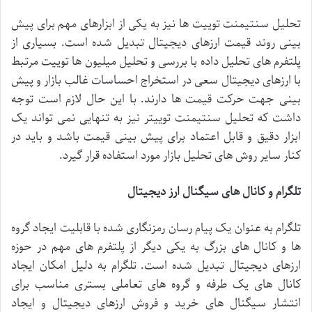
تحلیل
سنتیمنت
توییت
ها
نیز
به
یکی
از
ابزارهای
مهم
برای
پیش
بینی
روند
قیمت
ارزهای
دیجیتال
تبدیل
شده
است
.
بسیاری
از
پلتفرم
های
تحلیل
داده
با
بررسی
و
تحلیل
میلیون
ها
توییت
مرتبط
با
ارزهای
دیجیتال
سعی
در
استخراج
احساسات
غالب
بازار
و
پیش
بینی
جهت
حرکت
قیمت
ها
دارند
.
با
این
حال
لازم
است
توجه
داشت
که
تحلیل
سنتیمنت
توییتر
نیز
به
تنهایی
نمی
تواند
یک
ابزار
دقیق
و
قابل
اعتماد
برای
پیش
بینی
قیمت
باشد
و
باید
در
کنار
سایر
روش
های
تحلیل
بازار
مورد
استفاده
قرار
گیرد
.
تلگرام
و
کانال
های
سیگنال
ارز
دیجیتال
تلگرام
به
عنوان
یک
پیام
رسان
رمزنگاری
شده
با
قابلیت
ایجاد
گروه
ها
و
کانال
های
بزرگ
به
یکی
دیگر
از
پلتفرم
های
مهم
در
حوزه
ارزهای
دیجیتال
تبدیل
شده
است
.
تلگرام
به
دلیل
امکان
ایجاد
کانال
های
یک
طرفه
و
گروه
های
تعاملی
بستری
مناسب
برای
انتشار
سیگنال
های
خرید
و
فروش
ارزهای
دیجیتال
و
ایجاد