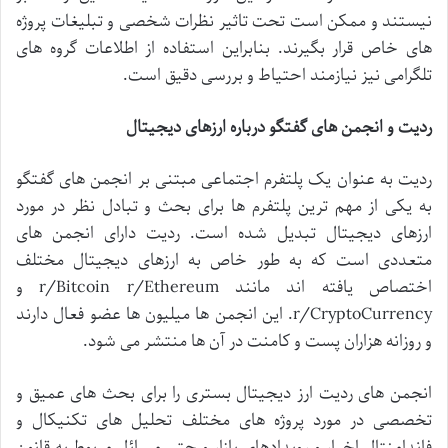
نیستند
و
ممکن
است
تحت
تاثیر
نظرات
شخصی
و
تبلیغات
پروژه
های
خاص
قرار
بگیرند
.
بنابراین
استفاده
از
اطلاعات
گروه
های
تلگرامی
نیز
نیازمند
احتیاط
و
بررسی
دقیق
است
.
ردیت
و
انجمن
های
گفتگو
درباره
ارزهای
دیجیتال
ردیت
به
عنوان
یک
پلتفرم
اجتماعی
مبتنی
بر
انجمن
های
گفتگو
به
یکی
از
مهم
ترین
پلتفرم
ها
برای
بحث
و
تبادل
نظر
در
مورد
ارزهای
دیجیتال
تبدیل
شده
است
.
ردیت
دارای
انجمن
های
متعددی
است
که
به
طور
خاص
به
ارزهای
دیجیتال
مختلف
اختصاص
یافته
اند
مانند
r/Bitcoin r/Ethereum
و
r/CryptoCurrency.
این
انجمن
ها
میلیون
ها
عضو
فعال
دارند
و
روزانه
هزاران
پست
و
کامنت
در
آن
ها
منتشر
می
شود
.
انجمن
های
ردیت
ارز
دیجیتال
بستری
را
برای
بحث
های
عمیق
و
تخصصی
در
مورد
پروژه
های
مختلف
تحلیل
های
تکنیکال
و
فاندامنتال
اخبار
و
رویدادهای
بازار
و
حتی
مسائل
مربوط
به
قانون