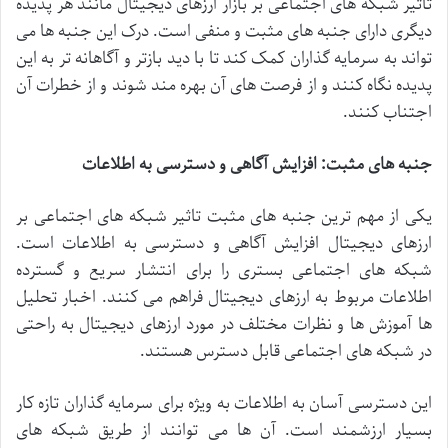
تاثیر
شبکه
های
اجتماعی
بر
بازار
ارزهای
دیجیتال
مانند
هر
پدیده
دیگری
دارای
جنبه
های
مثبت
و
منفی
است
.
درک
این
جنبه
ها
می
تواند
به
سرمایه
گذاران
کمک
کند
تا
با
دید
بازتر
و
آگاهانه
تر
به
این
پدیده
نگاه
کنند
و
از
فرصت
های
آن
بهره
مند
شوند
و
از
خطرات
آن
اجتناب
کنند
.
جنبه
های
مثبت
:
افزایش
آگاهی
و
دسترسی
به
اطلاعات
یکی
از
مهم
ترین
جنبه
های
مثبت
تاثیر
شبکه
های
اجتماعی
بر
ارزهای
دیجیتال
افزایش
آگاهی
و
دسترسی
به
اطلاعات
است
.
شبکه
های
اجتماعی
بستری
را
برای
انتشار
سریع
و
گسترده
اطلاعات
مربوط
به
ارزهای
دیجیتال
فراهم
می
کنند
.
اخبار
تحلیل
ها
آموزش
ها
و
نظرات
مختلف
در
مورد
ارزهای
دیجیتال
به
راحتی
در
شبکه
های
اجتماعی
قابل
دسترس
هستند
.
این
دسترسی
آسان
به
اطلاعات
به
ویژه
برای
سرمایه
گذاران
تازه
کار
بسیار
ارزشمند
است
.
آن
ها
می
توانند
از
طریق
شبکه
های