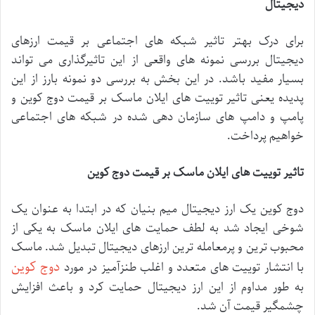
دیجیتال
برای
درک
بهتر
تاثیر
شبکه
های
اجتماعی
بر
قیمت
ارزهای
دیجیتال
بررسی
نمونه
های
واقعی
از
این
تاثیرگذاری
می
تواند
بسیار
مفید
باشد
.
در
این
بخش
به
بررسی
دو
نمونه
بارز
از
این
پدیده
یعنی
تاثیر
توییت
های
ایلان
ماسک
بر
قیمت
دوج
کوین
و
پامپ
و
دامپ
های
سازمان
دهی
شده
در
شبکه
های
اجتماعی
خواهیم
پرداخت
.
تاثیر
توییت
های
ایلان
ماسک
بر
قیمت
دوج
کوین
دوج
کوین
یک
ارز
دیجیتال
میم
بنیان
که
در
ابتدا
به
عنوان
یک
شوخی
ایجاد
شد
به
لطف
حمایت
های
ایلان
ماسک
به
یکی
از
محبوب
ترین
و
پرمعامله
ترین
ارزهای
دیجیتال
تبدیل
شد
.
ماسک
دوج
کوین
با
انتشار
توییت
های
متعدد
و
اغلب
طنزآمیز
در
مورد
به
طور
مداوم
از
این
ارز
دیجیتال
حمایت
کرد
و
باعث
افزایش
چشمگیر
قیمت
آن
شد
.