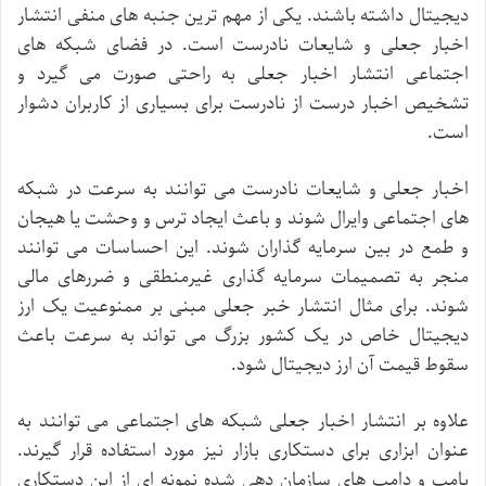
دیجیتال
داشته
باشند
.
یکی
از
مهم
ترین
جنبه
های
منفی
انتشار
اخبار
جعلی
و
شایعات
نادرست
است
.
در
فضای
شبکه
های
اجتماعی
انتشار
اخبار
جعلی
به
راحتی
صورت
می
گیرد
و
تشخیص
اخبار
درست
از
نادرست
برای
بسیاری
از
کاربران
دشوار
است
.
اخبار
جعلی
و
شایعات
نادرست
می
توانند
به
سرعت
در
شبکه
های
اجتماعی
وایرال
شوند
و
باعث
ایجاد
ترس
و
وحشت
یا
هیجان
و
طمع
در
بین
سرمایه
گذاران
شوند
.
این
احساسات
می
توانند
منجر
به
تصمیمات
سرمایه
گذاری
غیرمنطقی
و
ضررهای
مالی
شوند
.
برای
مثال
انتشار
خبر
جعلی
مبنی
بر
ممنوعیت
یک
ارز
دیجیتال
خاص
در
یک
کشور
بزرگ
می
تواند
به
سرعت
باعث
سقوط
قیمت
آن
ارز
دیجیتال
شود
.
علاوه
بر
انتشار
اخبار
جعلی
شبکه
های
اجتماعی
می
توانند
به
عنوان
ابزاری
برای
دستکاری
بازار
نیز
مورد
استفاده
قرار
گیرند
.
پامپ
و
دامپ
های
سازمان
دهی
شده
نمونه
ای
از
این
دستکاری