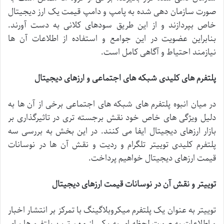
صورت
سازمان
دهی
شده
به
پامپ
و
دامپ
قیمت
یک
ارز
دیجیتال
خاص
بپردازند
و
از
این
طریق
سودهای
کلانی
به
دست
آورند
.
بنابراین
عضویت
در
این
جوامع
و
استفاده
از
اطلاعات
آن
ها
نیازمند
احتیاط
و
آگاهی
کامل
است
.
پلتفرم
های
کلیدی
شبکه
های
اجتماعی
و
ارزهای
دیجیتال
در
میان
انبوه
پلتفرم
های
شبکه
های
اجتماعی
برخی
از
آن
ها
به
دلیل
ویژگی
های
خاص
خود
نقش
برجسته
تری
در
تاثیرگذاری
بر
بازار
ارزهای
دیجیتال
ایفا
می
کنند
.
در
این
بخش
به
بررسی
سه
پلتفرم
کلیدی
توییتر
تلگرام
و
ردیت
و
نقش
آن
ها
در
نوسانات
قیمت
ارزهای
دیجیتال
خواهیم
پرداخت
.
توییتر
و
نقش
آن
در
نوسانات
قیمت
ارزهای
دیجیتال
توییتر
به
عنوان
یک
پلتفرم
میکروبلاگینگ
با
تمرکز
بر
انتشار
اخبار
و
اطلاعات
به
صورت
لحظه
ای
به
یکی
از
مهم
ترین
پلتفرم
ها
برای