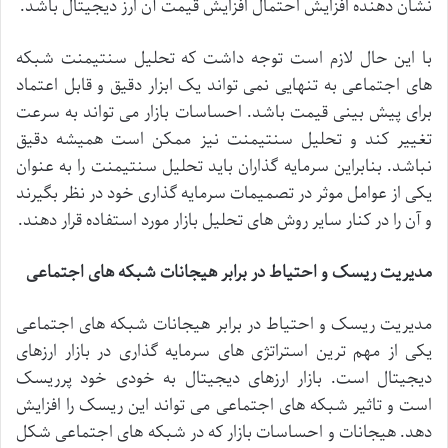
نشان
دهنده
افزایش
احتمال
افزایش
قیمت
آن
ارز
دیجیتال
باشد
.
با
این
حال
لازم
است
توجه
داشت
که
تحلیل
سنتیمنت
شبکه
های
اجتماعی
به
تنهایی
نمی
تواند
یک
ابزار
دقیق
و
قابل
اعتماد
برای
پیش
بینی
قیمت
باشد
.
احساسات
بازار
می
تواند
به
سرعت
تغییر
کند
و
تحلیل
سنتیمنت
نیز
ممکن
است
همیشه
دقیق
نباشد
.
بنابراین
سرمایه
گذاران
باید
تحلیل
سنتیمنت
را
به
عنوان
یکی
از
عوامل
موثر
در
تصمیمات
سرمایه
گذاری
خود
در
نظر
بگیرند
و
آن
را
در
کنار
سایر
روش
های
تحلیل
بازار
مورد
استفاده
قرار
دهند
.
مدیریت
ریسک
و
احتیاط
در
برابر
هیجانات
شبکه
های
اجتماعی
مدیریت
ریسک
و
احتیاط
در
برابر
هیجانات
شبکه
های
اجتماعی
یکی
از
مهم
ترین
استراتژی
های
سرمایه
گذاری
در
بازار
ارزهای
دیجیتال
است
.
بازار
ارزهای
دیجیتال
به
خودی
خود
پرریسک
است
و
تاثیر
شبکه
های
اجتماعی
می
تواند
این
ریسک
را
افزایش
دهد
.
هیجانات
و
احساسات
بازار
که
در
شبکه
های
اجتماعی
شکل