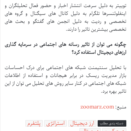
توییتر
به
دلیل
سرعت
انتشار
اخبار
و
حضور
فعال
تحلیلگران
و
اینفلوئنسرها
تلگرام
به
دلیل
کانال
های
سیگنال
و
گروه
های
تخصصی
و
ردیت
به
دلیل
انجمن
های
گفتگو
و
بحث
های
تخصصی
بیشترین
تاثیر
را
دارند
.
چگونه
می
توان
از
تاثیر
رسانه
های
اجتماعی
در
سرمایه
گذاری
ارزهای
دیجیتال
استفاده
کرد؟
با
تحلیل
سنتیمنت
شبکه
های
اجتماعی
برای
درک
احساسات
بازار
مدیریت
ریسک
در
برابر
هیجانات
و
استفاده
از
اطلاعات
شبکه
های
اجتماعی
در
کنار
سایر
روش
های
تحلیل
می
توان
از
این
تاثیر
بهره
برد
.
zoomarz.com
منبع:
ارز دیجیتال
استراتژی
پلتفرم
دسته بندی مطلب