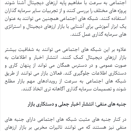
اجتماعی
به
سرعت
با
مفاهیم
پایه
ارزهای
دیجیتال
آشنا
شوند
پروژه
های
مختلف
را
بررسی
کنند
و
از
تجربیات
سایر
سرمایه
گذاران
استفاده
کنند
.
شبکه
های
اجتماعی
همچنین
می
توانند
به
عنوان
یک
ابزار
آموزشی
برای
آشنایی
با
بازار
ارزهای
دیجیتال
و
استراتژی
های
سرمایه
گذاری
عمل
کنند
.
علاوه
بر
این
شبکه
های
اجتماعی
می
توانند
به
شفافیت
بیشتر
بازار
ارزهای
دیجیتال
کمک
کنند
.
انتشار
اخبار
و
اطلاعات
به
صورت
عمومی
و
در
دسترس
همگان
می
تواند
از
پنهان
کاری
و
دستکاری
اطلاعات
جلوگیری
کند
.
فعالان
بازار
می
توانند
از
طریق
شبکه
های
اجتماعی
به
سرعت
از
رویدادهای
مهم
بازار
مطلع
شوند
و
تصمیمات
سرمایه
گذاری
آگاهانه
تری
اتخاذ
کنند
.
جنبه
های
منفی
:
انتشار
اخبار
جعلی
و
دستکاری
بازار
در
کنار
جنبه
های
مثبت
شبکه
های
اجتماعی
دارای
جنبه
های
منفی
نیز
هستند
که
می
توانند
تاثیرات
مخربی
بر
بازار
ارزهای