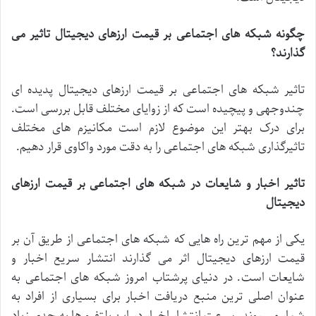
چگونه
شبکه
های
اجتماعی
بر
قیمت
ارزهای
دیجیتال
تاثیر
می
گذارند؟
تاثیر
شبکه
های
اجتماعی
بر
قیمت
ارزهای
دیجیتال
پدیده
ای
چندوجهی
و
پیچیده
است
که
از
زوایای
مختلف
قابل
بررسی
است
.
برای
درک
بهتر
این
موضوع
لازم
است
مکانیزم
های
مختلف
تاثیرگذاری
شبکه
های
اجتماعی
را
به
دقت
مورد
واکاوی
قرار
دهیم
.
تاثیر
اخبار
و
شایعات
در
شبکه
های
اجتماعی
بر
قیمت
ارزهای
دیجیتال
یکی
از
مهم
ترین
راه
هایی
که
شبکه
های
اجتماعی
از
طریق
آن
بر
قیمت
ارزهای
دیجیتال
اثر
می
گذارند
انتشار
سریع
اخبار
و
شایعات
است
.
در
دنیای
پرشتاب
امروز
شبکه
های
اجتماعی
به
عنوان
اصلی
ترین
منبع
دریافت
اخبار
برای
بسیاری
از
افراد
به
شمار
می
روند
.
سرعت
انتشار
اخبار
در
این
پلتفرم
ها
به
حدی
زیاد