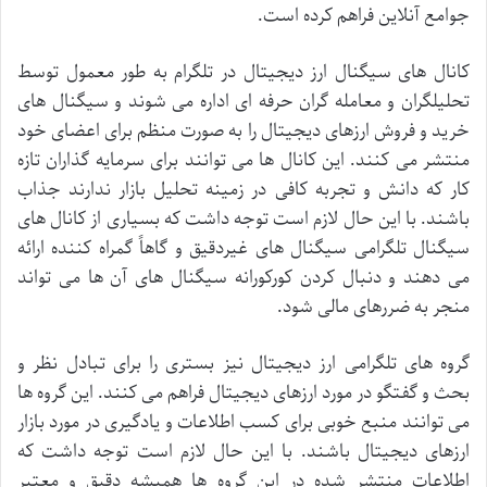
جوامع
آنلاین
فراهم
کرده
است
.
کانال
های
سیگنال
ارز
دیجیتال
در
تلگرام
به
طور
معمول
توسط
تحلیلگران
و
معامله
گران
حرفه
ای
اداره
می
شوند
و
سیگنال
های
خرید
و
فروش
ارزهای
دیجیتال
را
به
صورت
منظم
برای
اعضای
خود
منتشر
می
کنند
.
این
کانال
ها
می
توانند
برای
سرمایه
گذاران
تازه
کار
که
دانش
و
تجربه
کافی
در
زمینه
تحلیل
بازار
ندارند
جذاب
باشند
.
با
این
حال
لازم
است
توجه
داشت
که
بسیاری
از
کانال
های
سیگنال
تلگرامی
سیگنال
های
غیردقیق
و
گاهاً
گمراه
کننده
ارائه
می
دهند
و
دنبال
کردن
کورکورانه
سیگنال
های
آن
ها
می
تواند
منجر
به
ضررهای
مالی
شود
.
گروه
های
تلگرامی
ارز
دیجیتال
نیز
بستری
را
برای
تبادل
نظر
و
بحث
و
گفتگو
در
مورد
ارزهای
دیجیتال
فراهم
می
کنند
.
این
گروه
ها
می
توانند
منبع
خوبی
برای
کسب
اطلاعات
و
یادگیری
در
مورد
بازار
ارزهای
دیجیتال
باشند
.
با
این
حال
لازم
است
توجه
داشت
که
اطلاعات
منتشر
شده
در
این
گروه
ها
همیشه
دقیق
و
معتبر