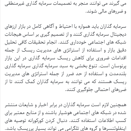
می
گیرند
می
توانند
منجر
به
تصمیمات
سرمایه
گذاری
غیرمنطقی
و
ضررهای
مالی
شوند
.
سرمایه
گذاران
باید
همواره
با
احتیاط
و
آگاهی
کامل
در
بازار
ارزهای
دیجیتال
سرمایه
گذاری
کنند
و
از
تصمیم
گیری
بر
اساس
هیجانات
شبکه
های
اجتماعی
خودداری
کنند
.
انجام
تحقیقات
کافی
تحلیل
دقیق
بازار
و
استفاده
از
استراتژی
های
مدیریت
ریسک
از
جمله
اقدامات
ضروری
برای
کاهش
ریسک
سرمایه
گذاری
در
این
بازار
پرنوسان
است
.
تنوع
بخشی
به
سبد
سرمایه
گذاری
سرمایه
گذاری
بلندمدت
و
استفاده
از
حد
ضرر
از
جمله
استراتژی
های
مدیریت
ریسک
هستند
که
می
توانند
به
سرمایه
گذاران
کمک
کنند
تا
از
ضررهای
احتمالی
جلوگیری
کنند
.
همچنین
لازم
است
سرمایه
گذاران
در
برابر
اخبار
و
شایعات
منتشر
شده
در
شبکه
های
اجتماعی
هوشیار
باشند
و
از
منابع
معتبر
برای
کسب
اطلاعات
استفاده
کنند
.
دنبال
کردن
کورکورانه
توصیه
های
اینفلوئنسرها
و
گروه
های
تلگرامی
می
تواند
بسیار
پرریسک
باشد
.