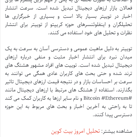
فعالان
بازار
ارزهای
دیجیتال
تبدیل
شده
است
.
سرعت
انتشار
اخبار
در
توییتر
بسیار
بالا
است
و
بسیاری
از
خبرگزاری
ها
تحلیلگران
و
اینفلوئنسرهای
حوزه
کریپتو
از
توییتر
برای
انتشار
نظرات
و
تحلیل
های
خود
استفاده
می
کنند
.
توییتر
به
دلیل
ماهیت
عمومی
و
دسترسی
آسان
به
سرعت
به
یک
میدان
نبرد
برای
انتشار
اخبار
مثبت
و
منفی
درباره
ارزهای
دیجیتال
تبدیل
شده
است
.
توییت
های
افراد
مشهور
هشتگ
های
ترند
شده
و
حتی
بحث
های
کاربران
عادی
همگی
می
توانند
به
سرعت
بر
احساسات
بازار
و
در
نتیجه
قیمت
ارزهای
دیجیتال
تاثیر
بگذارند
.
استفاده
از
هشتگ
های
مرتبط
با
ارزهای
دیجیتال
مانند
#Bitcoin #Ethereum
و
نام
سایر
ارزها
به
کاربران
کمک
می
کند
تا
به
راحتی
به
آخرین
اخبار
و
بحث
های
مربوط
به
این
حوزه
دسترسی
پیدا
کنند
.
تحلیل امروز بیت کوین
مشاهده بیشتر: