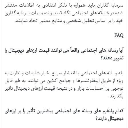
سرمایه
گذاران
باید
همواره
با
تفکر
انتقادی
به
اطلاعات
منتشر
شده
در
شبکه
های
اجتماعی
نگاه
کنند
و
تصمیمات
سرمایه
گذاری
خود
را
بر
اساس
تحلیل
شخصی
و
منابع
معتبر
اتخاذ
نمایند
.
FAQ
آیا
رسانه
های
اجتماعی
واقعاً
می
توانند
قیمت
ارزهای
دیجیتال
را
تغییر
دهند؟
بله
رسانه
های
اجتماعی
با
انتشار
سریع
اخبار
شایعات
و
نظرات
به
ویژه
از
طریق
اینفلوئنسرها
و
جوامع
آنلاین
می
توانند
به
طور
قابل
توجهی
بر
احساسات
بازار
و
در
نتیجه
قیمت
ارزهای
دیجیتال
تاثیر
بگذارند
.
کدام
پلتفرم
های
رسانه
های
اجتماعی
بیشترین
تأثیر
را
بر
ارزهای
دیجیتال
دارند؟