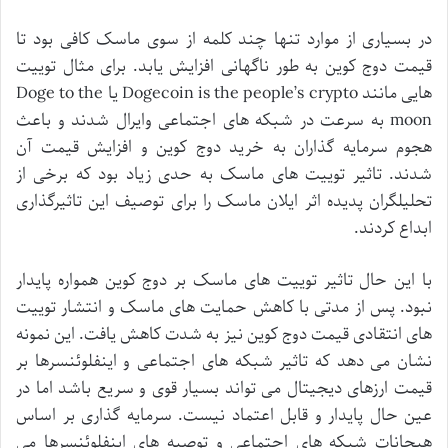
در
بسیاری
از
موارد
تنها
چند
کلمه
از
سوی
ماسک
کافی
بود
تا
قیمت
دوج
کوین
به
طور
ناگهانی
افزایش
یابد
.
برای
مثال
توییت
هایی
مانند
Dogecoin is the people’s crypto
یا
Doge to the
moon
به
سرعت
در
شبکه
های
اجتماعی
وایرال
شدند
و
باعث
هجوم
سرمایه
گذاران
به
خرید
دوج
کوین
و
افزایش
قیمت
آن
شدند
.
تاثیر
توییت
های
ماسک
به
حدی
زیاد
بود
که
برخی
از
تحلیلگران
پدیده
اثر
ایلان
ماسک
را
برای
توصیف
این
تاثیرگذاری
ابداع
کردند
.
با
این
حال
تاثیر
توییت
های
ماسک
بر
دوج
کوین
همواره
پایدار
نبود
.
پس
از
مدتی
با
کاهش
حمایت
های
ماسک
و
انتشار
توییت
های
انتقادی
قیمت
دوج
کوین
نیز
به
شدت
کاهش
یافت
.
این
نمونه
نشان
می
دهد
که
تاثیر
شبکه
های
اجتماعی
و
اینفلوئنسرها
بر
قیمت
ارزهای
دیجیتال
می
تواند
بسیار
قوی
و
سریع
باشد
اما
در
عین
حال
پایدار
و
قابل
اعتماد
نیست
.
سرمایه
گذاری
بر
اساس
هیجانات
شبکه
های
اجتماعی
و
توصیه
های
اینفلوئنسرها
می