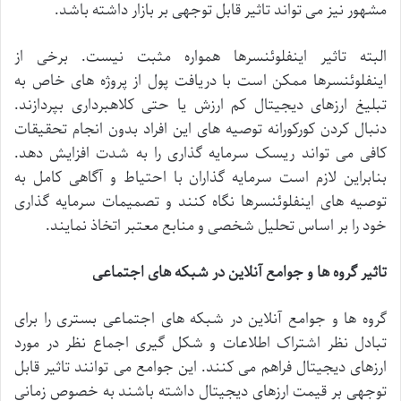
مشهور
نیز
می
تواند
تاثیر
قابل
توجهی
بر
بازار
داشته
باشد
.
البته
تاثیر
اینفلوئنسرها
همواره
مثبت
نیست
.
برخی
از
اینفلوئنسرها
ممکن
است
با
دریافت
پول
از
پروژه
های
خاص
به
تبلیغ
ارزهای
دیجیتال
کم
ارزش
یا
حتی
کلاهبرداری
بپردازند
.
دنبال
کردن
کورکورانه
توصیه
های
این
افراد
بدون
انجام
تحقیقات
کافی
می
تواند
ریسک
سرمایه
گذاری
را
به
شدت
افزایش
دهد
.
بنابراین
لازم
است
سرمایه
گذاران
با
احتیاط
و
آگاهی
کامل
به
توصیه
های
اینفلوئنسرها
نگاه
کنند
و
تصمیمات
سرمایه
گذاری
خود
را
بر
اساس
تحلیل
شخصی
و
منابع
معتبر
اتخاذ
نمایند
.
تاثیر
گروه
ها
و
جوامع
آنلاین
در
شبکه
های
اجتماعی
گروه
ها
و
جوامع
آنلاین
در
شبکه
های
اجتماعی
بستری
را
برای
تبادل
نظر
اشتراک
اطلاعات
و
شکل
گیری
اجماع
نظر
در
مورد
ارزهای
دیجیتال
فراهم
می
کنند
.
این
جوامع
می
توانند
تاثیر
قابل
توجهی
بر
قیمت
ارزهای
دیجیتال
داشته
باشند
به
خصوص
زمانی