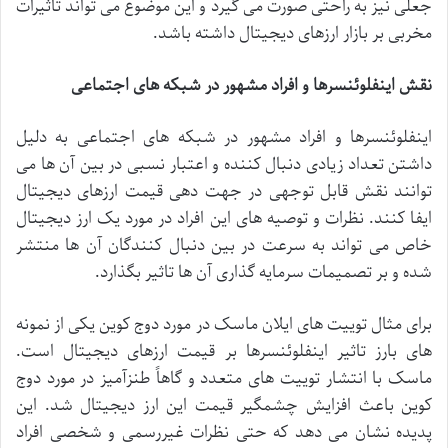
جعلی
نیز
به
راحتی
صورت
می
گیرد
و
این
موضوع
می
تواند
تاثیرات
مخربی
بر
بازار
ارزهای
دیجیتال
داشته
باشد
.
نقش
اینفلوئنسرها
و
افراد
مشهور
در
شبکه
های
اجتماعی
اینفلوئنسرها
و
افراد
مشهور
در
شبکه
های
اجتماعی
به
دلیل
داشتن
تعداد
زیادی
دنبال
کننده
و
اعتبار
نسبی
در
بین
آن
ها
می
توانند
نقش
قابل
توجهی
در
جهت
دهی
قیمت
ارزهای
دیجیتال
ایفا
کنند
.
نظرات
و
توصیه
های
این
افراد
در
مورد
یک
ارز
دیجیتال
خاص
می
تواند
به
سرعت
در
بین
دنبال
کنندگان
آن
ها
منتشر
شده
و
بر
تصمیمات
سرمایه
گذاری
آن
ها
تاثیر
بگذارد
.
برای
مثال
توییت
های
ایلان
ماسک
در
مورد
دوج
کوین
یکی
از
نمونه
های
بارز
تاثیر
اینفلوئنسرها
بر
قیمت
ارزهای
دیجیتال
است
.
ماسک
با
انتشار
توییت
های
متعدد
و
گاهاً
طنزآمیز
در
مورد
دوج
کوین
باعث
افزایش
چشمگیر
قیمت
این
ارز
دیجیتال
شد
.
این
پدیده
نشان
می
دهد
که
حتی
نظرات
غیررسمی
و
شخصی
افراد