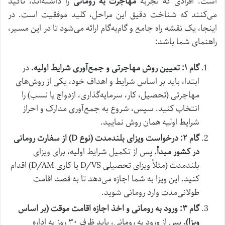
است. افرادی که تجربه
مهاجرت به رومانی
را داشته‌اند، تأکید
می‌کنند که شناخت دقیق این مراحل، کلید موفقیت است. در
اینجا، یک نقشه راه جامع و گام‌به‌گام ارائه می‌شود تا در این مسیر،
راهنمای شما باشد:
گام ۱: تعیین روش مهاجرتی و جمع‌آوری شرایط اولیه.
در
ابتدا، باید بر اساس شرایط و اهداف خود، یکی از روش‌های
مهاجرتی (تحصیل، کار، سرمایه‌گذاری، ازدواج یا نسب) را
انتخاب کنید. سپس، شروع به جمع‌آوری مدارک و احراز
شرایط اولیه همان روش نمایید.
گام ۲: درخواست ویزای بلندمدت (نوع D) از سفارت رومانی
در کشور مبدأ.
پس از تکمیل شرایط اولیه، برای ویزای
بلندمدت (مثلاً ویزای تحصیلی D/VS یا کاری D/AM) اقدام
کنید. این ویزا به شما اجازه می‌دهد تا به قصد اقامت
طولانی‌مدت وارد رومانی شوید.
گام ۳: ورود به رومانی و اخذ اجازه اقامت موقت (بر اساس
ویزا).
پس از ورود به رومانی، باید ظرف ۳۰ روز به اداره