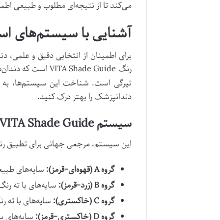
می‌کند تا از نتیجه‌ای مطلوب و طبیعی اط
آشنایی با سیستم‌های است
برای اطمینان از انتخابی دقیق و علمی، دن
تیرگی است. شناخت این سیستم‌ها، به ش
دندانپزشک را بهتر درک کنید.
سیستم VITA Shade Guide: راهنمای جامع رنگ‌ها
این سیستم، مرجعی جهانی برای تطبیق رنگ 
گروه A (قهوه‌ای-قرمز):
سایه‌های طبیعی دندان ب
گروه B (زرد-قرمز):
سایه‌های با ته رنگ زرد یا مایل به 
گروه C (خاکستری):
سایه‌های با ته رنگ خاکستری. از 1
گروه D (خاکستری-قرمز):
سایه‌های با ته رنگ