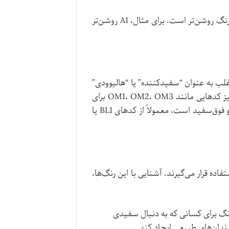
کدگذاری‌ها نظیر A1، A2، B1 و … نشان‌دهنده شدت روشنایی و تیرگی در هر گروه هستند که عدد کمتر به معنای رنگ روشن‌تر است. برای مثال، A1 روشن‌تر
ستند و اغلب به عنوان “سفیدکننده” یا “هالیوودی”
شناخته می‌شوند. این کدها معمولاً با BL (Bleach) شروع می‌شوند، مانند BL1، BL2، BL3، BL4. گاهی اوقات نیز کدهایی مانند OM1، OM2، OM3 برای
سایه‌های بسیار روشن و مایل به سفید خالص به کار می‌روند. لمینت هالیوودی که به دنبال لبخندی خیره‌کننده و فوق‌سفید است، معمولاً از کدهای BL1 یا
ده قرار می‌گیرند. آشنایی با این رنگ‌ها،
د. این رنگ برای کسانی که به دنبال سفیدی
دان‌های طبیعی ایجاد کند.