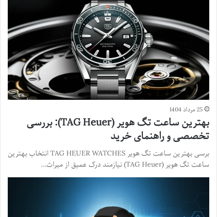
25 مرداد 1404
بهترین ساعت تگ هویر (TAG Heuer): بررسی
تخصصی و راهنمای خرید
برسی بهترین ساعت تگ هویر TAG HEUER WATCHES انتخاب بهترین
ساعت تگ هویر (TAG Heuer) نیازمند درک عمیق از میراث…