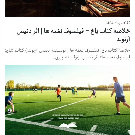
10 مرداد 1404
خلاصه کتاب باخ – فیلسوف نغمه ها | اثر دنیس
آرنولد
خلاصه کتاب باخ: فیلسوف نغمه ها ( نویسنده دنیس آرنولد ) کتاب «باخ:
فیلسوف نغمه ها» اثر دنیس آرنولد، تصویری…