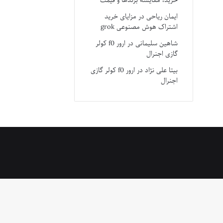
خرید، مقایسه برندها و قیمت
ایمان ریاحی
در
مزایای خرید
اشتراک هوش مصنوعی grok
شاهین سلیمانی
در
ارور f0 کولر
گازی اجنرال
بیتا علی نژاد
در
ارور f0 کولر گازی
اجنرال