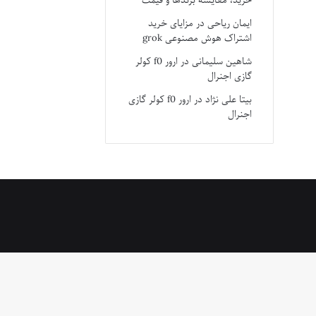
خرید، مقایسه برندها و قیمت
ایمان ریاحی
در
مزایای خرید
اشتراک هوش مصنوعی grok
شاهین سلیمانی
در
ارور f0 کولر
گازی اجنرال
بیتا علی نژاد
در
ارور f0 کولر گازی
اجنرال