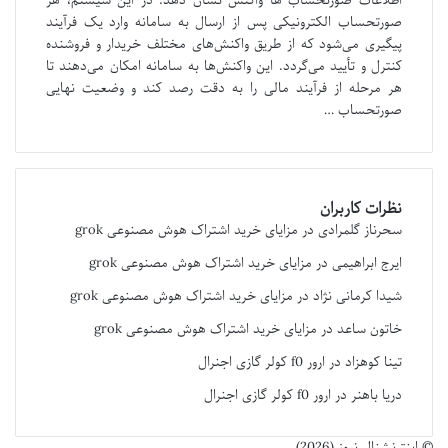
اطلاعات صورتحساب ها واکنش نشان دهد. در این سیستم، هر
صورتحساب الکترونیکی پس از ارسال به سامانه وارد یک فرآیند
پیگیری می‌شود که از طریق واکنش‌های مختلف خریدار و فروشنده
کنترل و تأیید می‌گردد. این واکنش‌ها به سامانه امکان می‌دهند تا
هر مرحله از فرآیند مالی را به دقت رصد کند و وضعیت نهایی
صورتحساب …
نظرات کاربران
سحرناز گلمرادی
در
مزایای خرید اشتراک هوش مصنوعی grok
ایرج ابراهیمی
در
مزایای خرید اشتراک هوش مصنوعی grok
شیدا کرمانی نژاد
در
مزایای خرید اشتراک هوش مصنوعی grok
خاتون ساعد
در
مزایای خرید اشتراک هوش مصنوعی grok
تینا کوهزاد
در
ارور f0 کولر گازی اجنرال
دریا باهنر
در
ارور f0 کولر گازی اجنرال
© اینترنشنال نیوز (2026)