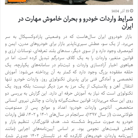
19 آذر 1404
شرایط واردات خودرو و بحران خاموش مهارت در
ایران
بازار خودروی ایران سال‌هاست که در وضعیتی پارادوکسیکال به سر
می‌برد. از یک سو، عطش سیری‌ناپذیر بازار برای خودروهای مدرن، ایمن و
کم‌مصرف وجود دارد و از سوی دیگر، سدهای بلند تعرفه‌ای، نوسانات ارزی و
قوانین متغیر، واردات را به یک کلاف سردرگم تبدیل کرده است. اما در
هیاهوی اخبار آزادسازی واردات و ثبت‌نام در سامانه‌های یکپارچه، یک
حلقه مفقوده بزرگ وجود دارد که کمتر به آن پرداخته می‌شود: آموزش
تخصصی و آمادگی فنی برای پذیرش تکنولوژی روز. واردات خودرو تنها
انتقال آهن و پلاستیک از یک مرز به مرز دیگر نیست؛ بلکه ورود یک
تکنولوژی است که نیاز به آموزش حرفه ای دارد. این گزارش به بررسی دو
روی این سکه می‌پردازد: قوانین سخت‌گیرانه واردات و چالش نیروی انسانی
متخصص. آناتومی واردات خودرو؛ اعداد و موانع پس از ممنوعیت
طولانی‌مدت (از سال ۱۳۹۷)، سرانجام در سال‌های ۱۴۰۱ و ۱۴۰۲، قفل واردات
خودرو به صورت مشروط شکسته شد. هدف قانون‌گذار، تنظیم بازار و
کاهش قیمت‌های نجومی بود. بر اساس آیین‌نامه‌های اجرایی (مانند
آیین‌نامه واردات خودروهای کارکرده که در تابستان ۱۴۰۲ جدی‌تر شد)،