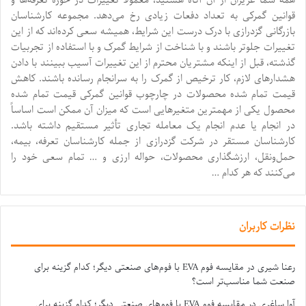
قوانین گمرکی به تعداد دفعات زیادی رخ می‌دهد. مجموعه کارشناسان
بازرگانی گزدرازی با درک درست این شرایط، همیشه سعی کرده‌اند که از این
تغییرات جلوتر باشند و با شناخت از شرایط گمرک و با استفاده از تجربیات
گذشته، قبل از اینکه مشتریان محترم از این تغییرات آسیب ببینند با دادن
هشدارهای لازم، کار ترخیص از گمرک را به سرانجام رسانده باشند. کاهش
قیمت تمام شده محصولات در چارچوب قوانین گمرکی قیمت تمام شده
محصول یکی از مهمترین متغیرهایی است که میزان آن ممکن است اساساً
در انجام یا عدم انجام یک معامله تجاری تأثیر مستقیم داشته باشد.
کارشناسان مستقر در شرکت گزدرازی از جمله کارشناسان تعرفه، بیمه،
حمل‌و‌نقل، ارزشگذاری محصولات، حواله ارزی و … تمام سعی خود را
می‌کنند که هر کدام …
نظرات کاربران
رعنا شیری
در
مقایسه فوم EVA با فوم‌های صنعتی دیگر؛ کدام گزینه برای
صنعت شما مناسب‌تر است؟
آوا ساغری
در
مقایسه فوم EVA با فوم‌های صنعتی دیگر؛ کدام گزینه برای