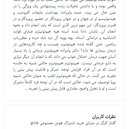
واقعی بوده و با داشتن تخیلات زنده، پیشنهادی یک ویژگی را در
عین حال می بیند. صمد ولیزاده: بهداشت مایعات آفرودیت و
هیدنوتیسم او در جهان و در جهان پروردگار در حضور پروردگار و در
قدرت پروردگار. این مهم ترین کاری است که باید انجام داد و نحوه
انجام آن. ناشان دادا شده آسته هیه هیونوتیتزم ضارای فواید
الشاشیه و درامانی آستاه، بهه وویه آل دره شاه درده و عطررباب
ریاضی. حتی گفته شده هیپنوتیزم چیست و چه کاربردهایی در
درمان بیماری ها دارد؟ دکتر ولیزاده هیپنوتیزم درمانی را راه بسیار
آسان جهت درمان اختلال خواب می داند که با انجام آن دیگر نیازی
به دارو درمانی نیست. هیپنوتیزم هیپنوتیزم حالتی شبیه به خلسه
است که در آن افراد افزایش توجه، تمرکز و قابلیت پیش بینی را
تجربه می کنند. در حالی که هیپنوتیزم اغلب به عنوان حالتی شبیه
رویا توصیف می شود، حالتی است که در آن توجه فرد کاملاً متمرکز
است و او با تخیل واضح، مقداری قابل پیش بینی را تجربه …
نظرات کاربران
گلناز کارگر
در
مزایای خرید اشتراک هوش مصنوعی grok