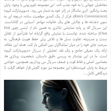
مخاطبان جهانی را به خود جذب کند. این مجموعه تلویزیونی با وجود پایان
بحث برانگیز، اثری ماندگار در ژانر خود به شمار می رود. «سوپرمارکت کیم»
(Kim’s Convenience)، فراتر از یک کمدی موقعیت ساده، دریچه ای به
سوی دغدغه ها و چالش های یک خانواده مهاجر آسیایی در کاناداست.
این سریال که بر پایه نمایشی تئاتری به همین نام از اینس چوی (Ins
Choi) ساخته شده، توانست با نمایش واقع گرایانه اما طنزآمیز از تقابل
سنت و مدرنیته، تفاوت نسل ها و تلاش برای حفظ هویت فرهنگی، به
سرعت جای خود را در میان تماشاگران بین المللی باز کند. هدف این مقاله،
ارائه یک معرفی جامع و یک نقد تحلیلی از سریال «سوپرمارکت کیم»
است. ما در این نوشتار به بررسی دقیق داستان، شخصیت پردازی ها،
مضامین اصلی و نقاط قوت و ضعف سریال می پردازیم. همچنین، حواشی
مربوط به پایان غیرمنتظره این مجموعه نیز مورد کاوش قرار خواهد گرفت تا
دیدگاهی کامل …