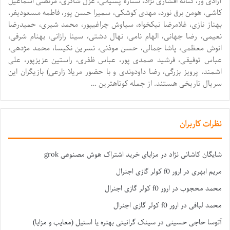
آزادی ور، کتانه افشاری نژاد، ستاره پسیانی، غزل شاکری، مرتضی اسماعیل
کاشی، هومن برق نورد، مهدی کوشکی، سمیرا حسن پور، فاطمه مسعودیفر،
بهناز نازی، غلامرضا نیکخواه، سیاوش چراغیپور، محمد شیری، حمیدرضا
نعیمی، رضا جهانی، الهام نامی، نهال دشتی، سینا رازانی، بهنام شرفی،
انوش معظمی، پاشا جمالی، حسن موذنی، نسرین نکیسا، محمد مژدهی،
عباس توفیقی، فرشید صمدی پور، عباس ظفری، راستین عزیزپور، علی
اشمند، پرویز بزرگی، رضا داودوندی و با حضور مریلا زارعی) بازیگران این
سریال تاریخی هستند. از جمله کوتاهترین …
نظرات کاربران
شایگان کاشانی نژاد
در
مزایای خرید اشتراک هوش مصنوعی grok
مریم ابهری
در
ارور f0 کولر گازی اجنرال
محمد محجوب
در
ارور f0 کولر گازی اجنرال
محمد لبافی
در
ارور f0 کولر گازی اجنرال
آتوسا حاجی حسینی
در
سینک گرانیتی بهتره یا استیل (معایب و مزایا)