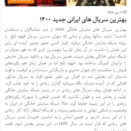
6 مهر 1401
بهترین سریال های ایرانی جدید ۱۴۰۰
بهترین سریال های نمایش خانگی 1400 از دید تماشاگران و منتقدان
کدامند؟ شاید سالها پیش و زمانی که مهران مدیری سریال قهوه تلخ را
روانه شبکه نمایش خانگی میکرد، کمتر کسی تصور چنین آینده ای برای
این بخش را داشت. در آن زمان تقریبا مهمترین اثری که به طور مدوام در
شبکه نمای خانگی پخش میشد همین سریال بود و دانلود سریال خارجی
را برایمان کمرنگ ساخته بود. قهوه تلخ اما در همان زمان هم رکوردهای
فروش را شکست، نام مهران مدیری و بازیگرانی سرشناس و کیفیت و قوت
داستان اثر، عاملی شد در اقبال بی نظیر عموم افراد به سریال مذکور.
اقبالی که در آینده نزدیک نگاه سرمایه گذاران زیادی را به خود جلب کرد.
در ادامه همان روند، سریال های زیادی در در بستر شبکه نمایش خانگی
تولید و پخش شد و طولی نکشید که حسن فتحی با شهرزاد رکوردهای
زیادی را در این زمینه جابجا کرد. حالا شبکه نمایش خانگی در ایران به
وضعیت و شکلی نهایی و منسجم رسیده و هرساله انتظار ارائه آثار زیادی
را در این بستر داریم. بر همین اساس و به تناسب خبرساز شدن سریال
های زیادی که قرار است در سال 1400 در این بستر پخش شود، قصد
داریم بهترین سریال …