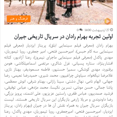
فرهنگ و هنر
27 اردیبهشت 1400
0
اولین تجربه بهرام رادان در سریال تاریخی جیران
بهرام رادان (معرفی فیلم سینمایی ابلق)، پریناز ایزدیار (معرفی فیلم
سینمایی سه کام حبس)، امیرحسین فتحی، امیر جعفری، رویا تیموریان،
مهدی پاکدل (معرفی فیلم سینمایی ماجرای نیمروز)، رعنا آزادیور، کتانه
افشارینژاد، ستاره پسیانی، غزل شاکری، مرتضی اسماعیلکاشی، هومن
برقنورد، مهدی کوشکی، سمیرا حسنپور، فاطمه مسعودیفر، بهناز نازی،
غلامرضا نیکخواه، سیاوش چراغیپور، محمد شیری، حمیدرضا نعیمی، رضا
جهانی، الهام نامی، نهال دشتی، سینا رازانی، بهنام شرفی، انوش معظمی،
پاشا جمالی، حسن موذنی، نسرین نکیسا، محمد مژدهی، عباس توفیقی،
فرشید صمدیپور، عباس ظفری، راستین عزیزپور، علی اشمند، پرویز بزرگی،
رضا داودوندی و مریلا زارعی بازیگران این سریال تاریخی هستند. لیست
بازیگران سریال جیران به همراه نقش آن ها در جیران (بهرام رادان، پریناز
ایزدیار، امیرحسین فتحی، امیرجعفری، رویا تیموریان، مهدی پاکدل، رعنا