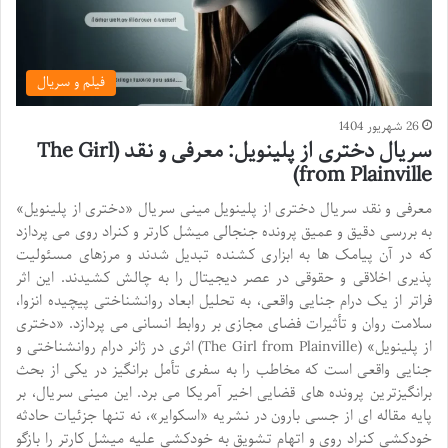
فیلم و سریال
26 شهریور 1404
سریال دختری از پلینویل: معرفی و نقد (The Girl
from Plainville)
معرفی و نقد سریال دختری از پلینویل مینی سریال «دختری از پلینویل»
به بررسی دقیق و عمیق پرونده جنجالی میشل کارتر و کنراد روی می پردازد
که در آن پیامک ها به ابزاری کشنده تبدیل شدند و مرزهای مسئولیت
پذیری اخلاقی و حقوقی در عصر دیجیتال را به چالش کشیدند. این اثر
فراتر از یک درام جنایی واقعی، به تحلیل ابعاد روانشناختی پیچیده انزوا،
سلامت روان و تأثیرات فضای مجازی بر روابط انسانی می پردازد. «دختری
از پلینویل» (The Girl from Plainville) اثری در ژانر درام روانشناختی و
جنایی واقعی است که مخاطب را به سفری تأمل برانگیز در یکی از بحث
برانگیزترین پرونده های قضایی اخیر آمریکا می برد. این مینی سریال، بر
پایه مقاله ای از جسی بارون در نشریه «اسکوایر»، نه تنها جزئیات حادثه
خودکشی کنراد روی و اتهام تشویق به خودکشی علیه میشل کارتر را بازگو