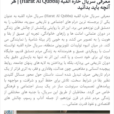
معرفی سریال حاره القبه (Harat Al Qubba) | هر
آنچه باید بدانید
معرفی سریال حاره القبه (Harat Al Qubba) سریال حاره القبه به عنوان
یکی از برجسته ترین درام های اجتماعی و تاریخی سوریه، مخاطب را به
دمشق قرن نوزدهم می برد. این اثر با روایتی پرکشش از چالش های زندگی
در دوران عثمانی، امانت ها و رازهای خانوادگی، تجربه ای عمیق از بقا و
هویت را به تصویر می کشد و به خوبی ژانر بیئة شامیة را نمایندگی می
کند. در میان انبوه تولیدات تلویزیونی منطقه، سریال حاره القبه توانسته
است با رویکردی عمیق و هنرمندانه به زندگی مردم دمشق قدیم، جایگاه
ویژه ای برای خود دست و پا کند. این اثر نه تنها به بازسازی دقیق یک
دوران تاریخی می پردازد، بلکه با پرداختن به لایه های پنهان جامعه، روابط
پیچیده انسانی و مفاهیمی چون عدالت، وفاداری و فقر، به اثری فراتر از یک
درام تاریخی صرف تبدیل شده است. داستان حول محور مسائل کلیدی
نظیر بقا در شرایط سخت، تلاش برای حفظ آبرو و شرافت، و مواجهه با
پیامدهای تصمیمات سرنوشت ساز در یک بستر اجتماعی و فرهنگی
خاص می گردد. مخاطبان از طریق این سریال، با جنبه های مختلفی از
زندگی مردم شام در قرن نوزدهم، از جمله آداب و رسوم، چالش های
اقتصادی و نفوذ قدرت عثمانی، …