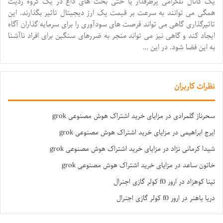
یک کانال تلگرامی پرطرفدار یا حتی بحث های داغ در یک گروه ردیت
همگی می توانند به سرعت بر قیمت یک ارز دیجیتال تاثیر بگذارند. این
تاثیرگذاری گاهی می تواند فرصت های سودآوری را برای سرمایه گذاران آگاه
ایجاد کند و گاهی نیز می تواند منجر به ضررهای سنگین برای افراد ناآشنا
به این فضا شود. در این …
نظرات کاربران
سحرناز گلمرادی
در
مزایای خرید اشتراک هوش مصنوعی grok
ایرج ابراهیمی
در
مزایای خرید اشتراک هوش مصنوعی grok
شیدا کرمانی نژاد
در
مزایای خرید اشتراک هوش مصنوعی grok
خاتون ساعد
در
مزایای خرید اشتراک هوش مصنوعی grok
تینا کوهزاد
در
ارور f0 کولر گازی اجنرال
دریا باهنر
در
ارور f0 کولر گازی اجنرال