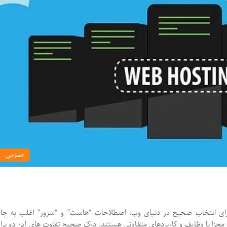
عمومی
رای انتخاب صحیح در دنیای وب، اصطلاحات “هاست” و “سرور” اغلب به جا
م مجزا با وظایف و کاربردهای متفاوتی هستند. درک صحیح تفاوت های این دو برا