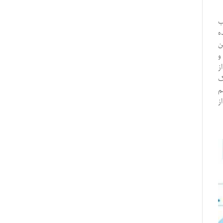
ب
ه
ن
و
ز
ک
م
ز