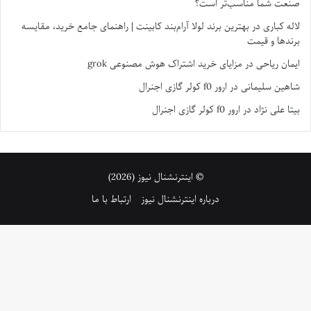
صنعت شما مناسب‌تر است؟
لاله کباری
در
بهترین برند لولا آرام‌بند کابینت | راهنمای جامع خرید، مقایسه
برندها و قیمت
ایمان ریاحی
در
مزایای خرید اشتراک هوش مصنوعی grok
شاهین سلیمانی
در
ارور f0 کولر گازی اجنرال
بیتا علی نژاد
در
ارور f0 کولر گازی اجنرال
© اینترنشنال نیوز (2026)
درباره اینترنشنال نیوز
ارتباط با ما