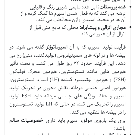
غده پروستات:
این غده مایعی شیری رنگ و قلیایی
ترشح می کند که به فعال شدن اسپرم ها کمک کرده و از
آن ها در محیط اسیدی واژن محافظت می کند.
مجاری انزالی و پیشابراه:
محلی که مایع منی قبل از
انزال از آن عبور می کند.
فرآیند تولید اسپرم، که به آن
اسپرماتوژنز
گفته می شود، در
بیضه ها و در لوله های سمینیفروس (تولیدکننده منی) رخ می
دهد. این فرآیند حدود ۷۲ روز طول می کشد و تحت تأثیر
هورمون هایی مانند تستوسترون، هورمون محرک فولیکول
(FSH) و هورمون لوتئینیزه کننده (LH) است. تستوسترون،
هورمون اصلی جنسی مردانه، نقش محوری در تحریک تولید
اسپرم و حفظ ویژگی های جنسی مردانه دارد. FSH تولید
اسپرم را تحریک می کند، در حالی که LH تولید تستوسترون
را در بیضه ها تنظیم می کند.
برای یک باروری موفق، اسپرم باید دارای
خصوصیات سالم
باشد: