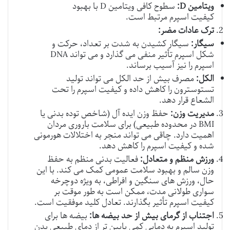
ویتامین D:
سطوح کافی ویتامین D با بهبود
کیفیت اسپرم مرتبط است.
ترک عادات مضر:
سیگار:
سیگار کشیدن به شدت بر تعداد، حرکت و
شکل اسپرم تأثیر منفی می گذارد و می تواند DNA
اسپرم را نیز آسیب برساند.
الکل:
مصرف بیش از حد الکل می تواند تولید
تستوسترون را کاهش داده و کیفیت اسپرم را تحت
الشعاع قرار دهد.
مدیریت وزن:
حفظ وزن ایده آل (شاخص توده بدنی یا
BMI در محدوده طبیعی) برای سلامت باروری مردان
اهمیت دارد. چاقی می تواند منجر به اختلالات هورمونی
شده و کیفیت اسپرم را کاهش دهد.
ورزش منظم و متعادل:
فعالیت بدنی منظم به حفظ
وزن سالم و بهبود سلامت عمومی کمک می کند. با این
حال، ورزش های سنگین و افراطی، به ویژه دوچرخه
سواری طولانی مدت، ممکن است به طور موقت بر
کیفیت اسپرم تأثیر بگذارند. تعادل کلید موفقیت است.
اجتناب از گرمای بیش از حد بیضه ها:
بیضه ها برای
تولید اسپرم به دمایی کمی پایین تر از دمای طبیعی بدن