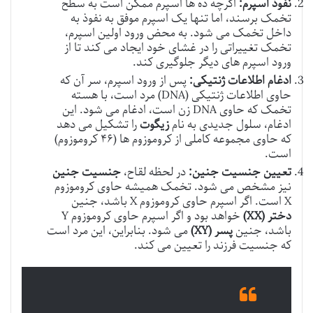
نفوذ اسپرم:
اگرچه ده ها اسپرم ممکن است به سطح
تخمک برسند، اما تنها یک اسپرم موفق به نفوذ به
داخل تخمک می شود. به محض ورود اولین اسپرم،
تخمک تغییراتی را در غشای خود ایجاد می کند تا از
ورود اسپرم های دیگر جلوگیری کند.
ادغام اطلاعات ژنتیکی:
پس از ورود اسپرم، سر آن که
حاوی اطلاعات ژنتیکی (DNA) مرد است، با هسته
تخمک که حاوی DNA زن است، ادغام می شود. این
ادغام، سلول جدیدی به نام
زیگوت
را تشکیل می دهد
که حاوی مجموعه کاملی از کروموزوم ها (۴۶ کروموزوم)
است.
تعیین جنسیت جنین:
در لحظه لقاح،
جنسیت جنین
نیز مشخص می شود. تخمک همیشه حاوی کروموزوم
X است. اگر اسپرم حاوی کروموزوم X باشد، جنین
دختر (XX)
خواهد بود و اگر اسپرم حاوی کروموزوم Y
باشد، جنین
پسر (XY)
می شود. بنابراین، این مرد است
که جنسیت فرزند را تعیین می کند.