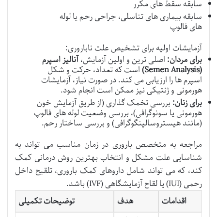
سابقه سقط های مکرر
سابقه بیماری های تناسلی، جراحی رحم یا لوله
های فالوپ
آزمایشات اولیه برای تشخیص علت ناباروری:
برای مردان:
اصلی ترین و اولین آزمایش،
آنالیز اسپرم
(Semen Analysis)
است که تعداد، حرکت و شکل
اسپرم ها را ارزیابی می کند. در صورت نیاز، آزمایشات
هورمونی و ژنتیکی نیز ممکن است انجام شود.
برای زنان:
بررسی تخمک گذاری (از طریق آزمایش خون
هورمونی یا سونوگرافی)، بررسی وضعیت لوله های فالوپ
(مانند هیستروسالپنگوگرافی) و بررسی ساختار رحم.
مراجعه به متخصص باروری در زمان مناسب می تواند به
شناسایی علت مشکل و انتخاب بهترین روش درمانی کمک
کند، که می تواند شامل داروهای کمک باروری، تلقیح داخل
رحمی (IUI) یا لقاح آزمایشگاهی (IVF) باشد.
اقدامات
هدف
توضیحات تکمیلی