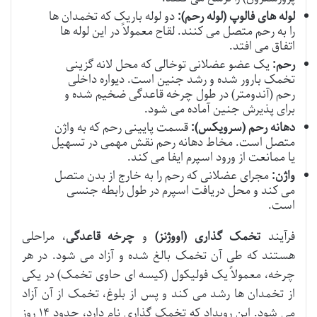
لوله های فالوپ (لوله رحم):
دو لوله باریک که تخمدان ها
را به رحم متصل می کنند. لقاح معمولاً در این لوله ها
اتفاق می افتد.
رحم:
یک عضو عضلانی توخالی که محل لانه گزینی
تخمک بارور شده و رشد جنین است. دیواره داخلی
رحم (آندومتر) در طول چرخه قاعدگی ضخیم شده و
برای پذیرش جنین آماده می شود.
دهانه رحم (سرویکس):
قسمت پایینی رحم که به واژن
متصل است. مخاط دهانه رحم نقش مهمی در تسهیل
یا ممانعت از ورود اسپرم ایفا می کند.
واژن:
مجرای عضلانی که رحم را به خارج از بدن متصل
می کند و محل دریافت اسپرم در طول رابطه جنسی
است.
فرآیند
تخمک گذاری (اووژنز)
و
چرخه قاعدگی
، مراحلی
هستند که طی آن تخمک بالغ شده و آزاد می شود. در هر
چرخه، معمولاً یک فولیکول (کیسه ای حاوی تخمک) در یکی
از تخمدان ها رشد می کند و پس از بلوغ، تخمک از آن آزاد
می شود. این رویداد که تخمک گذاری نام دارد، حدود ۱۴ روز