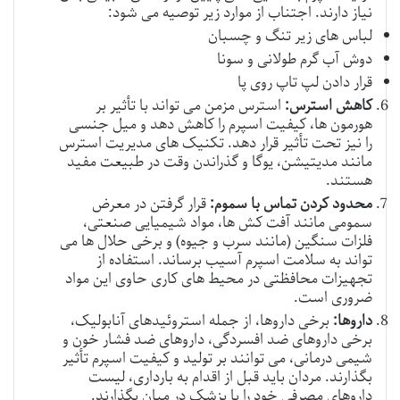
نیاز دارند. اجتناب از موارد زیر توصیه می شود:
لباس های زیر تنگ و چسبان
دوش آب گرم طولانی و سونا
قرار دادن لپ تاپ روی پا
کاهش استرس:
استرس مزمن می تواند با تأثیر بر
هورمون ها، کیفیت اسپرم را کاهش دهد و میل جنسی
را نیز تحت تأثیر قرار دهد. تکنیک های مدیریت استرس
مانند مدیتیشن، یوگا و گذراندن وقت در طبیعت مفید
هستند.
محدود کردن تماس با سموم:
قرار گرفتن در معرض
سمومی مانند آفت کش ها، مواد شیمیایی صنعتی،
فلزات سنگین (مانند سرب و جیوه) و برخی حلال ها می
تواند به سلامت اسپرم آسیب برساند. استفاده از
تجهیزات محافظتی در محیط های کاری حاوی این مواد
ضروری است.
داروها:
برخی داروها، از جمله استروئیدهای آنابولیک،
برخی داروهای ضد افسردگی، داروهای ضد فشار خون و
شیمی درمانی، می توانند بر تولید و کیفیت اسپرم تأثیر
بگذارند. مردان باید قبل از اقدام به بارداری، لیست
داروهای مصرفی خود را با پزشک در میان بگذارند.