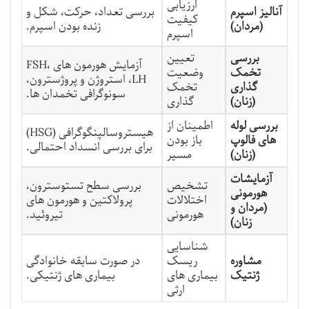
ارزیابی
آنالیز اسپرم
بررسی تعداد، حرکت، شکل و
کیفیت
(مردان)
زنده بودن اسپرم.
اسپرم
بررسی
تعیین
آزمایش هورمون های FSH،
تخمک
وضعیت
LH، استروژن و پروژسترون،
گذاری
تخمک
سونوگرافی تخمدان ها.
(زنان)
گذاری
بررسی لوله
اطمینان از
هیستروسالپنگوگرافی (HSG)
های فالوپ
باز بودن
برای بررسی انسداد احتمالی.
(زنان)
مسیر
آزمایشات
تشخیص
بررسی سطح تستوسترون،
هورمونی
اختلالات
پرولاکتین و هورمون های
(مردان و
هورمونی
تیروئید.
زنان)
شناسایی
مشاوره
ریسک
در صورت سابقه خانوادگی
ژنتیک
بیماری های
بیماری های ژنتیکی.
ارثی