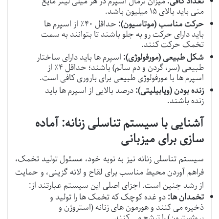
تعداد کافی:
میزان نرمال اسپرم در هر میلی لیتر مایع
منی باید بالای ۱۵ میلیون باشد.
حرکت مناسب (موتاسیون):
حداقل ۴۰٪ از اسپرم ها
باید دارای حرکت رو به جلو باشند تا بتوانند به سمت
تخمک حرکت کنند.
شکل طبیعی (مورفولوژی):
اسپرم ها باید دارای ساختار
طبیعی (سر، گردن و دم سالم) باشند؛ حداقل ۴٪ از
اسپرم ها با مورفولوژی طبیعی برای باروری کافی است.
زنده بودن (ویابیلیتی):
درصد بالایی از اسپرم ها باید
زنده باشند.
آشنایی با سیستم تناسلی زنانه: آماده
سازی برای میزبانی
سیستم تناسلی زنانه نیز به نوبه خود، مسئول تولید تخمک،
فراهم آوردن محیط مناسب برای لقاح و لانه گزینی، و حمایت
از رشد جنین است. اجزای اصلی این سیستم عبارتند از:
تخمدان ها:
دو غده کوچک که تخمک ها را تولید و
ذخیره می کنند و هورمون های زنانه (استروژن و
پروژسترون) را ترشح می کنند.