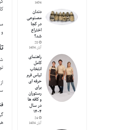
گر
1404
کارمند و ۱۴ پایگاه 
دندان
مصنوعی
مح
در کجا
اختراع
و 
شد؟
28
ت
آبان 1404
راهنمای
شرکت 
کامل
تو
انتخاب
لباس فرم
حرفه ای
از
برای
سا
رستوران
و کافه ها
فن
در سال
۱۴۰۴
گر
24
هو
آبان 1404