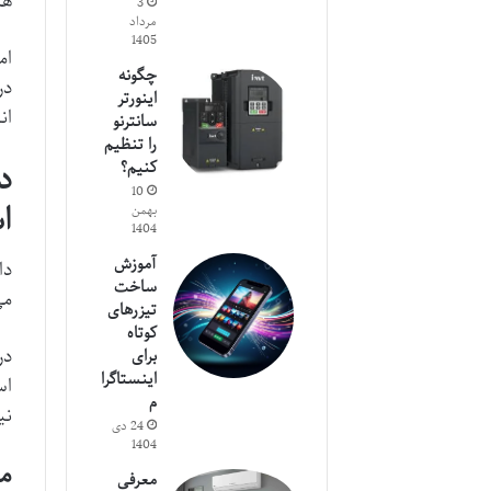
هس
3
مرداد
1405
ام
چگونه
در
اینورتر
ان
سانترنو
را تنظیم
د
کنیم؟
10
ا
بهمن
1404
آموزش
دا
ساخت
می
تیزرهای
کوتاه
در
برای
اینستاگرا
اس
م
نی
24 دی
1404
مف
معرفی