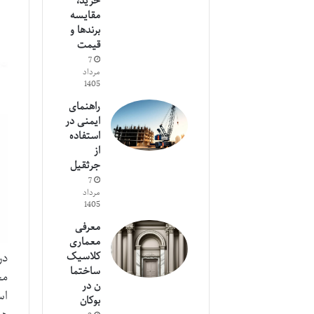
خرید،
مقایسه
برندها و
قیمت
7
مرداد
1405
راهنمای
ایمنی در
استفاده
از
جرثقیل
7
مرداد
1405
معرفی
معماری
کلاسیک
در
ساختما
ن در
اس
بوکان