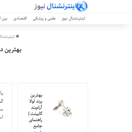
اینترنشنال نیوز
علمی و پزشکی
اقتصادی
بین ا
اینترنشنال
بهترین د
با
بهترین
کم
برند لولا
آرام‌بند
سی
کابینت |
اس
راهنمای
جامع