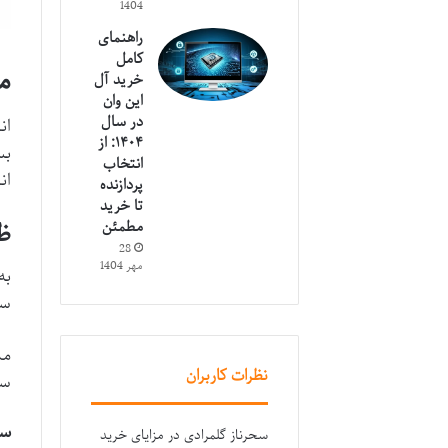
1404
راهنمای
کامل
م
خرید آل
این وان
در سال
ان
۱۴۰۴: از
بس
انتخاب
ان
پردازنده
تا خرید
مطمئن
ظ
28
مهر 1404
به‌طور
سه‌طبق
مد
نظرات کاربران
سا
سط
سحرناز گلمرادی
در
مزایای خرید