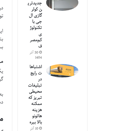
جدیدتری
در
ن کولر
تو
گازی ال
جی با
تکنولوژ
ای
ی
بت
کم‌مصر
ف
بس
30 آذر
1404
مز
اشتباها
یک
ت رایج
گر
در
تبلیغات
محیطی
به
تبریز که
دما بی
ممکنه
هزینه
م
هاتونو
بالا ببره
10 آذر