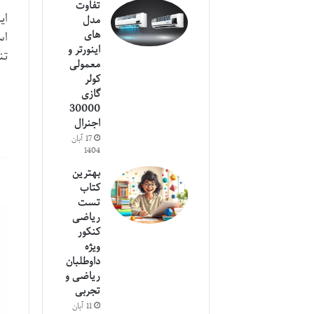
تفاوت
ای
مدل
های
اس
اینورتر و
تن
معمولی
کولر
گازی
30000
اجنرال
17 آبان
1404
بهترین
کتاب
تست
ریاضی
کنکور
ویژه
داوطلبان
ریاضی و
تجربی
11 آبان