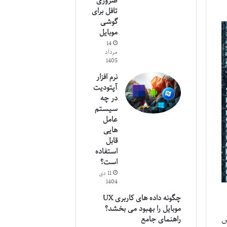
ضروری
تافل برای
گوشی
موبایل
14
مرداد
1405
نرم افزار
آپتودیت
در چه
سیستم
عامل
هایی
قابل
استفاده
است؟
11 دی
1404
چگونه داده های کاربری UX
موبایل را بهبود می بخشد؟
ش
راهنمای جامع