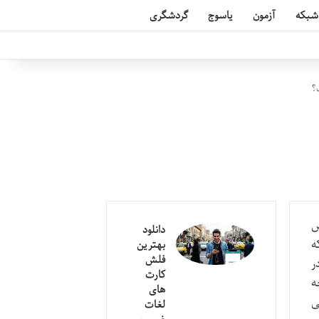
شبکه
آزمون
یاسوج
گردشگری
؟
ش
دانلود
ه
بهترین
فلش
ر
کارت
ه
های
ی
لغات