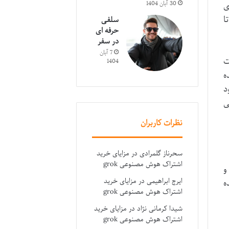
30 آبان 1404
ی
ا
سلفی
حرفه ای
در سفر
7 آبان
ت
1404
ه
د
ی
نظرات کاربران
سحرناز گلمرادی
در
مزایای خرید
اشتراک هوش مصنوعی grok
و
ایرج ابراهیمی
در
مزایای خرید
ه
اشتراک هوش مصنوعی grok
شیدا کرمانی نژاد
در
مزایای خرید
اشتراک هوش مصنوعی grok