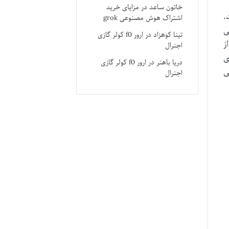
خاتون ساعد
در
مزایای خرید
.
اشتراک هوش مصنوعی grok
رسی
تینا کوهزاد
در
ارور f0 کولر گازی
ز
اجنرال
ی
دریا باهنر
در
ارور f0 کولر گازی
ی
اجنرال