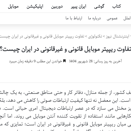
کتاب
گوشی
ایران پیپر
دوربین
اپلیکیشن
موبایل
لملل
عمومی
درباره ما
ارتباط با ما
اینترنشنال نیوز
>
تکنولوژی
>
تفاوت ریپیتر موبایل قانونی و غیرقانونی در ایران چیست
فاوت ریپیتر موبایل قانونی و غیرقانونی در ایران چیست؟
آخرین به روز رسانی: 28 شهریور 1404
خواندن این مطلب 9 دقیقه زمان میبرد
 کشور، از جمله منازل، دفاتر کار و حتی مناطق صنعتی، به یک چال
 است. این معضل نه تنها کیفیت ارتباطات صوتی را کاهش می دهد، بلک
یز مختل می سازد که در عصر ارتباطات دیجیتال امری حیاتی است. د
رهایی مانند استفاده از تقویت کننده آنتن موبایل می روند. اما آنچ
میان ریپیتر موبایل قانونی و غیرقانونی در ایران است؛ تمایزی که م