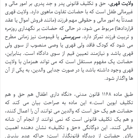
ولایت قهری
، حق و تکلیف قانونی پدر و جد پدری بر امور مالی و
غیرمالی طفل است که با حضانت تفاوت ماهوی دارد. ولایت قهری
عمدتاً به امور مالی و حقوقی مهم فرزند (مانند فروش اموال یا عقد
قراردادها) مربوط می شود، در حالی که حضانت بر نگهداری روزمره
و تربیت فرزند تمرکز دارد.
سرپرستی
یا قیمومت نیز زمانی مطرح
می شود که کودک فاقد ولی قهری یا وصی منصوب از سوی ولی
قهری باشد و نیازمند تعیین قیم از سوی دادگاه است. بنابراین،
حضانت یک مفهوم مستقل است که می تواند همزمان با ولایت
قهری وجود داشته باشد یا در صورت جدایی والدین، به یکی از آن
ها واگذار شود.
طبق ماده ۱۱۶۸ قانون مدنی، «نگاه داری اطفال هم حق و هم
تکلیف ابوین است.» این ماده به صراحت بیان می کند که
حضانت هم یک حق است که والدین می توانند آن را اعمال کنند،
و هم یک تکلیف قانونی است که نمی توانند از انجام آن شانه
خالی کنند. این دوگانگی «حق و تکلیف» نشان دهنده اهمیت
بالای حضانت از دیدگاه قانونگذار است؛ چراکه عدم پذیرش