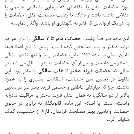
مورد حضانت طفل یا طفله ای که بیماری یا نقص جسمی یا
عقلانی داشته باشد و دادگاه با رعایت مصلحت طفل، حضانت را
به هر یک از والدین که قادر به نگهداری او باشد، واگذار نماید.»
این ماده صراحتاً اولویت
حضانت مادر تا ۷ سالگی
را برای هر دو
فرزند دختر و پسر مشخص کرده است. پیش از این اصلاحیه،
قانون مدنی در ماده ۱۱۶۹ سابق، حضانت پسر را تنها تا دو سالگی
با مادر می دانست و پس از آن، حضانت به پدر منتقل می شد، در
حالی که
حضانت فرزند دختر تا هفت سالگی
با مادر بود. این
تفاوت در تعیین سن حضانت، انتقادات بسیاری را به همراه
داشت؛ چرا که نیازهای عاطفی و جسمی فرزند پسر نیز در سنین
بالاتر از دو سالگی، به همان اندازه فرزند دختر به مراقبت مادرانه
وابسته است. با اصلاح این ماده، قانونگذار به برابری در حقوق
حضانت و تأمین بهتر مصلحت فرزندان، فارغ از جنسیت، کمک
شایانی کرد.