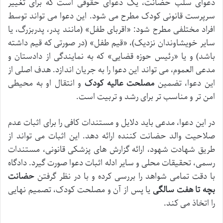
دعوای سلب حضانت، یک دعوای حقوقی است که برای تغییر
سرپرست قانونی کودک مطرح می شود. این دعوا می تواند توسط
افراد مختلفی مطرح شود: «اقربای طفل» (مانند پدر، پدربزرگ، یا
سایر خویشاوندان نزدیک)، «قیم طفل» (در صورتی که قیم داشته
باشد) و یا «رئیس حوزه قضایی» که به نمایندگی از دادستان و
مدعی العموم، می تواند این دعوا را به جریان اندازد. هدف اصلی از
این دعوا، تضمین
مصلحت عالیه کودک
و انتقال او به محیطی
امن تر و مناسب تر برای رشد و تربیت است.
در این دعوا، مدعی باید دلایل و مستندات کافی را برای اثبات عدم
صلاحیت والد حضانت کننده ارائه دهد. این اثبات می تواند از
طریق شهادت شهود، ارائه گزارش های پزشکی قانونی، مستندات
رسمی، تحقیقات محلی و سایر ادله اثبات دعوا صورت گیرد. دادگاه
با دقت تمامی شواهد را بررسی کرده و با در نظر گرفتن
حضانت
بچه تا هفت سالگی
یا پس از آن و مصلحت کودک، تصمیم نهایی
را اتخاذ می کند.