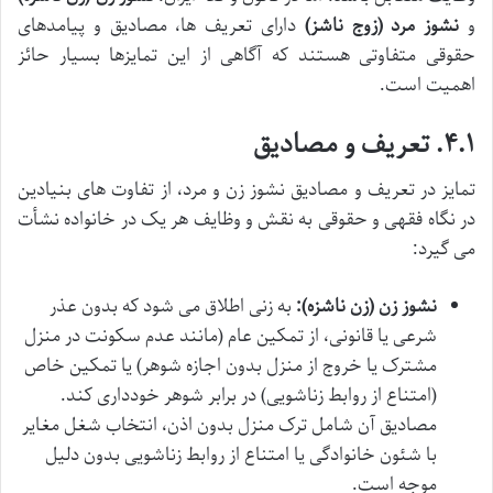
و
نشوز مرد (زوج ناشز)
دارای تعریف ها، مصادیق و پیامدهای
حقوقی متفاوتی هستند که آگاهی از این تمایزها بسیار حائز
اهمیت است.
۴.۱. تعریف و مصادیق
تمایز در تعریف و مصادیق نشوز زن و مرد، از تفاوت های بنیادین
در نگاه فقهی و حقوقی به نقش و وظایف هر یک در خانواده نشأت
می گیرد:
نشوز زن (زن ناشزه):
به زنی اطلاق می شود که بدون عذر
شرعی یا قانونی، از تمکین عام (مانند عدم سکونت در منزل
مشترک یا خروج از منزل بدون اجازه شوهر) یا تمکین خاص
(امتناع از روابط زناشویی) در برابر شوهر خودداری کند.
مصادیق آن شامل ترک منزل بدون اذن، انتخاب شغل مغایر
با شئون خانوادگی یا امتناع از روابط زناشویی بدون دلیل
موجه است.