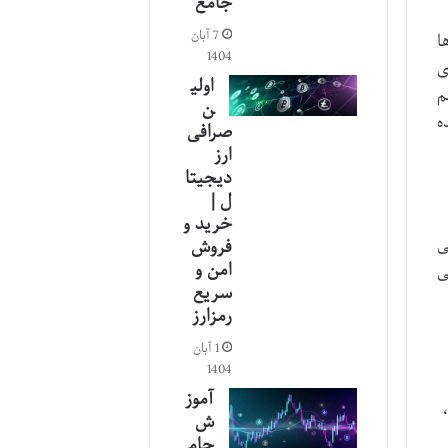
جامع
7 آبان
ا
1404
ی
اولی
م
ن
ه
صرافی
ارز
دیجیتا
ل |
خرید و
L) محسوب می
فروش
امن و
ی
سریع
رمزارز
1 آبان
1404
آموز
د،
ش
جام