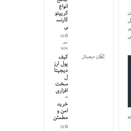
انواع
ن
کریپتو
کارنس
ل
ی
ر
ش
29
مهر
1404
کیف
پول ارز
دیجیتا
ل
سخت
افزاری
–
خرید
امن و
ه
مطمئن
28