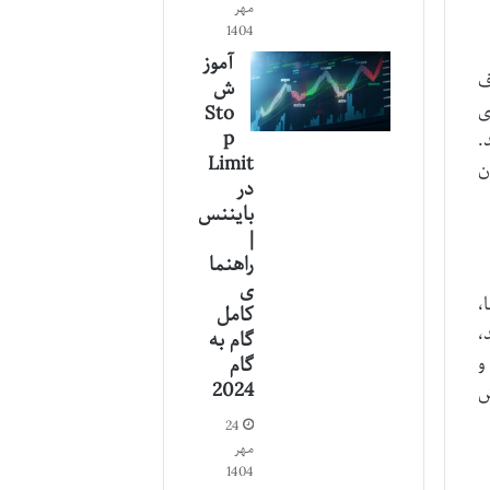
مهر
1404
آموز
ت که به Dogearmy معروف
ش
ی
Sto
p
.
Limit
ن
در
بایننس
|
راهنما
ی
،
کامل
،
گام به
و
گام
2024
ش
24
مهر
1404