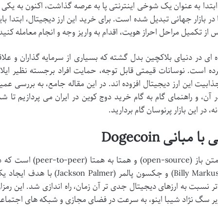
ز دیجیتال دوج کوین (DOGE)، که ابتدا به عنوان یک شوخی اینترنتی پا به عرصه گذاشت، اکنون به یکی 
در بازار جهانی تبدیل شده است. برای خرید این ارز دیجیتال، ابتدا بای
 از تکمیل مراحل احراز هویت، اقدام به واریز وجه و انجام معامله کنید
ه ای در دنیای بلاکچین بدل گشته که بسیاری از سرمایه گذاران و علاق
ده است. نوسانات قیمتی قابل توجه، حمایت افراد برجسته نظیر ایلا
بیت این ارز دیجیتال افزوده اند. در این مقاله جامع، به بررسی عمی
 آن، و راهنمای گام به گام خرید دوج کوین در ایران می پردازیم تا شم
 در این بازار پرنوسان گام بردارید.
انی Dogecoin
دوج کوین (Dogecoin) یک ارز دیجیتال متن باز (open-source) و همتا به همتا (eer-to-peer
دسامبر سال ۲۰۱۳ توسط بیلی مارکوس (Billy Markus) و جکسون پالمر (Jackson Palmer) با هدف ا
نسبت به ارزهای دیجیتال جدی تر آن زمان، راه اندازی شد. این رمزار
صویر سگ نژاد شیبا اینو، به سرعت در فضای مجازی و شبکه های اجتماع