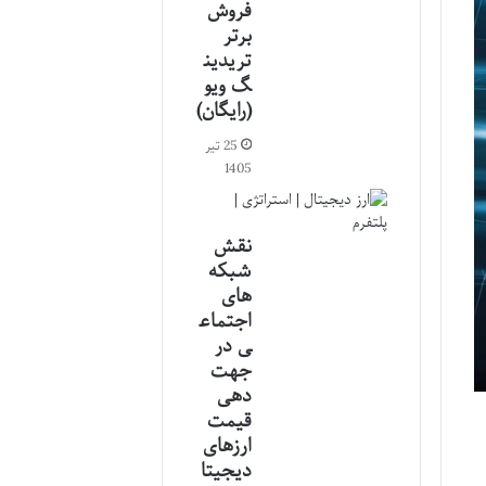
فروش
برتر
تریدین
گ ویو
(رایگان)
25 تیر
1405
نقش
شبکه
های
اجتماع
ی در
جهت
دهی
قیمت
ارزهای
دیجیتا