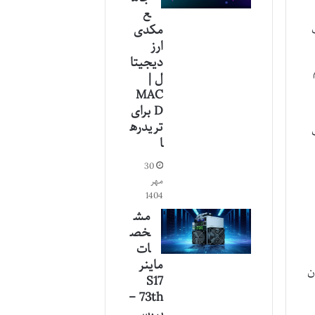
ع
مکدی
ارز
دیجیتا
ل |
MAC
D برای
تریدره
ا
30
مهر
1404
مش
خص
ات
ماینر
ن
S17
73th –
بررسی