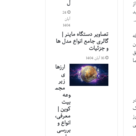
ل
از
د
24
آبان
.
1404
تصاویر دستگاه ماینر |
ه
گالری جامع انواع مدل ها
ن
و جزئیات
ق
16 آبان 1404
ا
ارزها
ی
زیر
مجم
وعه
p) است که در
بیت
یجاد یک
کوین |
معرفی،
ز
انواع و
ی
بررسی