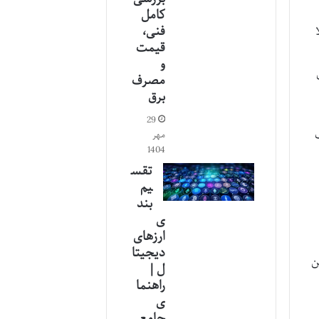
کامل
فنی،
قیمت
و
مصرف
برق
29
مهر
1404
تقس
یم
بند
ی
ارزهای
دیجیتا
ن
ل |
راهنما
ی
جامع