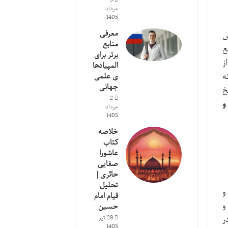
مرداد
1405
معرفی
ش
منابع
ع
برتر برای
ز
المپیادها
ه
ی علمی
جهانی
خ
2
و
مرداد
1405
خلاصه
کتاب
عاشورا
صفایی
حائری |
تحلیل
و
قیام امام
و
حسین
29 تیر
ر
1405