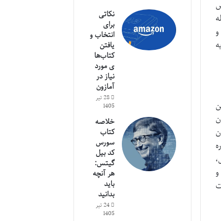
ش
نکاتی
ه
برای
و
انتخاب و
ه
یافتن
کتاب‌ها
ی مورد
نیاز در
آمازون
28 تیر
ن
1405
ن
خلاصه
ن
کتاب
سورس
ه
کد بیل
،
گیتس:
و
هر آنچه
باید
ت
بدانید
24 تیر
1405