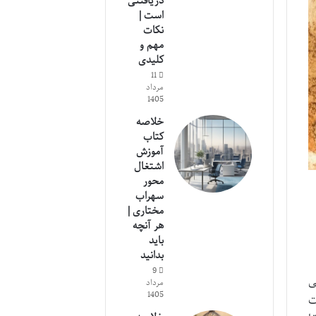
دریافتنی
است |
نکات
مهم و
کلیدی
11
مرداد
1405
خلاصه
کتاب
آموزش
اشتغال
محور
سهراب
مختاری |
هر آنچه
باید
بدانید
9
ی
مرداد
1405
ت