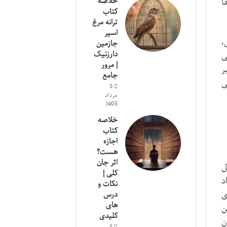
خلاصه
ا
کتاب
ترانه مرغ
اسیر
،
جازمین
دارزنیک
ی
| مرور
ر
جامع
ی
5
مرداد
1405
خلاصه
کتاب
اجازه
هست؟
اثر جان
ل
کلی |
د
نکات و
ی
درس
های
ن
کلیدی
ن
5