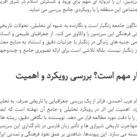
زمین، آن را دروازه ای مهم برای ورود و گسترش اسلام در شرق آفریق
ماعی این منطقه را با رویکردی جامع بررسی می نماید.
اگون جامعه زنگبار است و نگارنده به شیوه ای تحلیلی، تحولات تاریخی
 فرهنگی این سرزمین را واکاوی می کند. از جغرافیای طبیعی و انسان
می جنبه های زندگی در زنگبار با جزئیات دقیق و استناد به منابع معتب
از زنگبار نیست، بلکه تلاشی است برای ارائه تصویری جامع و چندوجه
ار مهم است؟ بررسی رویکرد و اهمیت
ام عرب احمدی، فراتر از یک بررسی جغرافیایی یا تاریخی صرف، به تحلی
. اهمیت این اثر در رویکرد تحلیلی و جامع آن نهفته است که ابعا
ا با دقت مورد مطالعه قرار می دهد. نویسنده با نگاهی دقیق، ریشه ها
ه مهاجرت تاریخی شیرازی ها و تأثیر زبان فارسی در نام گذاری این سرزمی
ته می سازد. این پیوندها، شاهدی بر عمق نفوذ فرهنگی و تمدنی ایرا