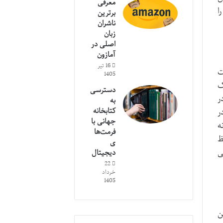
معرفی
ا
برترین
ناشران
زبان
اصلی در
آمازون
16 تیر
ت
1405
ک
دسترسی
ر
به
کتابخانه
ر
جهانی با
ه
فرمت‌ها
ظ
ی
ی
دیجیتال
22
خرداد
1405
ن