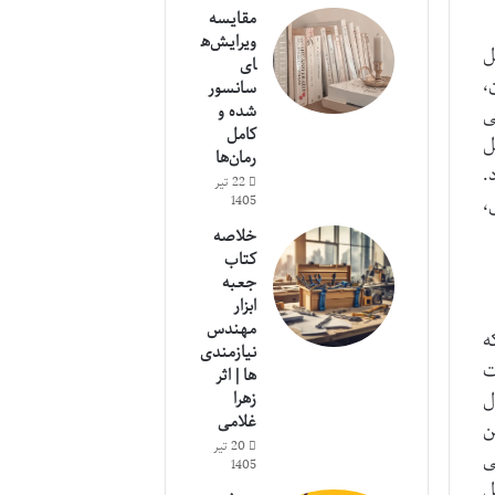
مقایسه
ویرایش‌ه
ل
ای
،
سانسور
شده و
ی
کامل
ل
رمان‌ها
.
22 تیر
1405
،
خلاصه
کتاب
جعبه
ابزار
مهندس
ه
نیازمندی
ت
ها | اثر
ل
زهرا
غلامی
ن
20 تیر
ی
1405
ل