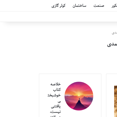
کور
صنعت
ساختمان
کولر گازی
مدی
حمدی
خلاصه
کتاب
خوشبخت
ی
یافتنی
نیست،