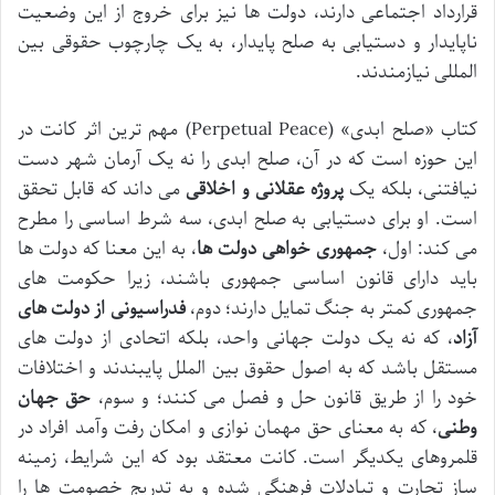
قرارداد اجتماعی دارند، دولت ها نیز برای خروج از این وضعیت
ناپایدار و دستیابی به صلح پایدار، به یک چارچوب حقوقی بین
المللی نیازمندند.
کتاب «صلح ابدی» (Perpetual Peace) مهم ترین اثر کانت در
این حوزه است که در آن، صلح ابدی را نه یک آرمان شهر دست
نیافتنی، بلکه یک
پروژه عقلانی و اخلاقی
می داند که قابل تحقق
است. او برای دستیابی به صلح ابدی، سه شرط اساسی را مطرح
می کند: اول،
جمهوری خواهی دولت ها
، به این معنا که دولت ها
باید دارای قانون اساسی جمهوری باشند، زیرا حکومت های
جمهوری کمتر به جنگ تمایل دارند؛ دوم،
فدراسیونی از دولت های
آزاد
، که نه یک دولت جهانی واحد، بلکه اتحادی از دولت های
مستقل باشد که به اصول حقوق بین الملل پایبندند و اختلافات
خود را از طریق قانون حل و فصل می کنند؛ و سوم،
حق جهان
وطنی
، که به معنای حق مهمان نوازی و امکان رفت وآمد افراد در
قلمروهای یکدیگر است. کانت معتقد بود که این شرایط، زمینه
ساز تجارت و تبادلات فرهنگی شده و به تدریج خصومت ها را