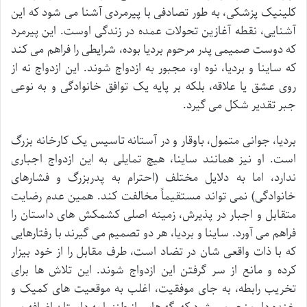
کلینیک پزشکی، به طور تصادفی با پیرمردی آشنا می شود که این
آشنایی، نقطه آغازین تحولات عمده در زندگی اوست. این پیرمرد
که دوست صمیمی پدر مرحوم بردیا بوده، شرایطی را فراهم می کند
که ساینا و بردیا، نوه او، مجبور به ازدواج شوند. این ازدواج نه از
روی عشق یا علاقه، بلکه بر پایه یک توافق خانوادگی و به نوعی
جبر تقدیر شکل می گیرد.
بردیا، جوانی متمول، باوقار و در آستانه تاسیس یک کارخانه بزرگ
است. او نیز همانند ساینا، هیچ تمایلی به این ازدواج اجباری
ندارد، اما به دلایل مختلف (احترام به پدربزرگ و فشارهای
خانوادگی) نمی تواند مستقیماً مخالفت کند. همین عدم رضایت
متقابل و اجبار در پذیرش، زمینه اصلی کشمکش های داستان را
فراهم می آورد. ساینا و بردیا، هر دو تصمیم می گیرند با رفتارهایی
که با ذات واقعی شان در تضاد است، طرف مقابل را از خود بیزار
کرده و مانع از سر گرفتن این ازدواج شوند. این تلاش ها برای
تخریب رابطه، به جای موفقیت، اغلب به موقعیت های کمیک و