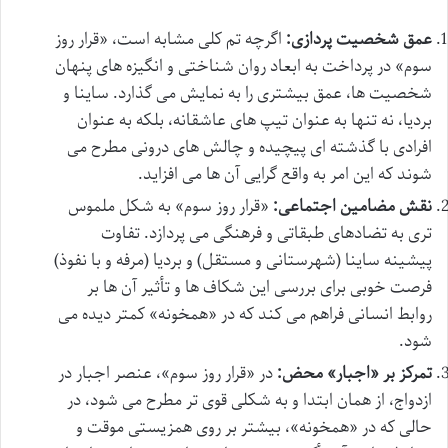
عمق شخصیت پردازی:
اگرچه تم کلی مشابه است، «قرار روز
سوم» در پرداخت به ابعاد روان شناختی و انگیزه های پنهان
شخصیت ها، عمق بیشتری را به نمایش می گذارد. ساینا و
بردیا، نه تنها به عنوان تیپ های عاشقانه، بلکه به عنوان
افرادی با گذشته ای پیچیده و چالش های درونی مطرح می
شوند که این امر به واقع گرایی آن ها می افزاید.
نقش مضامین اجتماعی:
«قرار روز سوم» به شکل ملموس
تری به تضادهای طبقاتی و فرهنگی می پردازد. تفاوت
پیشینه ساینا (شهرستانی و مستقل) و بردیا (مرفه و با نفوذ)
فرصت خوبی برای بررسی این شکاف ها و تأثیر آن ها بر
روابط انسانی فراهم می کند که در «همخونه» کمتر دیده می
شود.
تمرکز بر «اجبار» محض:
در «قرار روز سوم»، عنصر اجبار در
ازدواج، از همان ابتدا و به شکلی قوی تر مطرح می شود، در
حالی که در «همخونه»، بیشتر بر روی همزیستی موقت و