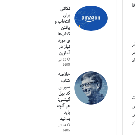
ا
نکاتی
برای
انتخاب و
یافتن
کتاب‌ها
ی مورد
ر
نیاز در
ر
آمازون
د
28 تیر
1405
خلاصه
کتاب
سورس
کد بیل
ت
گیتس:
ی
هر آنچه
باید
ی
بدانید
ر
24 تیر
1405