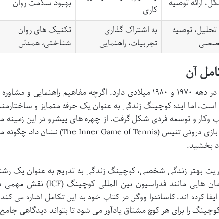
، ارائه توصیه
بهبود سلامت روان
کاری
 تحلیل، توصیه
به اشتراک گذاری
تکنیک های روان
خصصی
تجربیات، راهنمایی
شناختی، همدلی
امل آن
کوچینگ به معنای مدرن آن، ریشه هایی در دهه ۱۹۷۰ و ۱۹۸۰ میلادی دارد. اگرچه مفاهیم راهنمایی و مشاوره
است، اما ایده کوچینگ زندگی به عنوان یک حرفه متمایز و ساختارمند
 وکار و توسعه فردی شکل گرفت. از چهره های پیشرو در این زمینه م
اشاره کرد که با کتاب بازی درونی تنیس (The Inner Game of Tennis) نشان داد چگ
ود بخشید.
یریت بهتر زندگی شخصی، کوچینگ زندگی به تدریج به عنوان یک رشت
مستقل و شناخته شده مطرح شد. سازمان هایی مانند فدراسیون بین المللی کوچینگ (ICF) نقش
فا کرده اند. کاساندرا ووگن در کتاب خود به این تکامل اشاره می کند 
ینگ را برای هر کوچ مشتاق یادآور می شود تا بتواند دیدگاهی جامع 