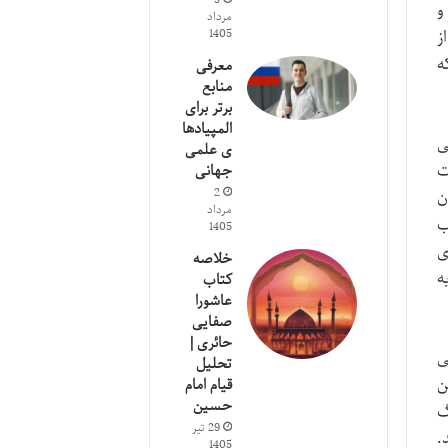
و
مرداد
ز
1405
ه
معرفی
منابع
برتر برای
المپیادها
ی
ی علمی
کوچینگ (ICF) دریافت
جهانی
2
ن
مرداد
ب
1405
ی
خلاصه
ه
کتاب
عاشورا
صفایی
حائری |
ی
تحلیل
ن
قیام امام
حسین
گ
29 تیر
.
1405