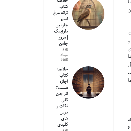
خلاصه
ا
کتاب
ن
ترانه مرغ
اسیر
جازمین
دارزنیک
ت
| مرور
و
جامع
چینگ زندگی: 21 راه برای
5
مرداد
ا
1405
ل
خلاصه
.
کتاب
ا
اجازه
هست؟
اثر جان
کلی |
نکات و
درس
ی
های
کلیدی
خصی و
5