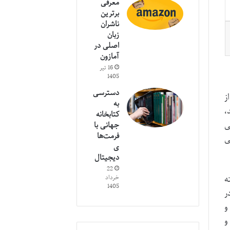
معرفی
برترین
ناشران
زبان
اصلی در
آمازون
16 تیر
1405
دسترسی
 از
به
،
کتابخانه
ی
جهانی با
فرمت‌ها
ونه می
ی
دیجیتال
22
خرداد
ه
1405
 مهمی در
و
و