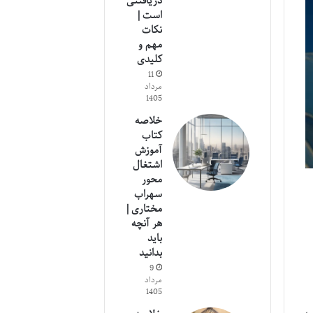
دریافتنی
است |
نکات
مهم و
کلیدی
11
مرداد
1405
خلاصه
کتاب
آموزش
اشتغال
محور
سهراب
مختاری |
هر آنچه
باید
بدانید
9
مرداد
1405