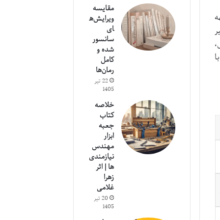
مقایسه
ه
ویرایش‌ه
ای
ر
سانسور
،
شده و
ا
کامل
رمان‌ها
22 تیر
1405
خلاصه
کتاب
جعبه
ابزار
مهندس
نیازمندی
ها | اثر
زهرا
غلامی
20 تیر
1405