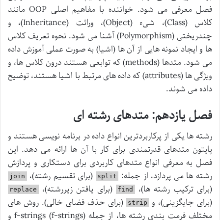
فصل معرفی می شود. خواننده با مفاهیم اصلی OOP مانند
کلاس (Class)، شیء (Object)، وراثت (Inheritance)، و
چندریختی (Polymorphism) آشنا می شود. نحوه تعریف کلاس
ها و ایجاد نمونه هایی از آن ها (اشیا) به صورت عملی آموزش داده
می شود. متدها (methods) که توابعی هستند درون کلاس ها، و
ویژگی ها (attributes) که داده های مرتبط با اشیا هستند، توضیح
داده می شوند.
فصل یازدهم: متدهای رشته ای
رشته ها یکی از پرکاربردترین انواع داده در برنامه نویسی هستند و
پایتون متدهای قدرتمندی برای کار با آن ها ارائه می دهد. این
فصل به معرفی انواع متدهای کاربردی برای دستکاری و پردازش
رشته ها می پردازد، از جمله:
(برای تقسیم رشته)،
join
split
(برای ترکیب رشته ها)،
(برای یافتن زیررشته)،
replace
find
(برای جایگزینی)، و
(برای حذف فضای خالی). روش های
strip
مختلف فرمت بندی رشته ها، از جمله f-strings (f-strings) و