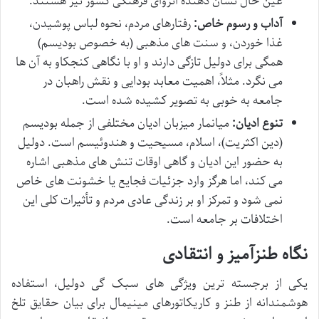
عین حال نشان دهنده انزوای فرهنگی کشور نیز هستند.
آداب و رسوم خاص:
رفتارهای مردم، نحوه لباس پوشیدن،
غذا خوردن، و سنت های مذهبی (به خصوص بودیسم)
همگی برای دولیل تازگی دارند و او با نگاهی کنجکاو به آن ها
می نگرد. مثلاً، اهمیت معابد بودایی و نقش راهبان در
جامعه به خوبی به تصویر کشیده شده است.
تنوع ادیان:
میانمار میزبان ادیان مختلفی از جمله بودیسم
(دین اکثریت)، اسلام، مسیحیت و هندوئیسم است. دولیل
به حضور این ادیان و گاهی اوقات تنش های مذهبی اشاره
می کند، اما هرگز وارد جزئیات فجایع یا خشونت های خاص
نمی شود و تمرکز او بر زندگی عادی مردم و تأثیرات کلی این
اختلافات بر جامعه است.
نگاه طنزآمیز و انتقادی
یکی از برجسته ترین ویژگی های سبک گی دولیل، استفاده
هوشمندانه از طنز و کاریکاتورهای مینیمال برای بیان حقایق تلخ