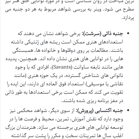
ترین مباحث در روان شناسی است و در مورد توانایی خلق هنر نیز
مطرح می شود. وینر به بررسی شواهد مربوط به هر دو جنبه می
پردازد.
جنبه ذاتی (سرشت):
برخی شواهد نشان می دهند که
استعدادهای هنری ممکن است ریشه های ژنتیکی داشته
باشند. مطالعات بر روی دوقلوها و خانواده ها، همبستگی
هایی را در توانایی های هنری نشان داده اند. همچنین، پدیده
هایی مانند نابغه ساوانت (Savants)، افرادی که با وجود
ناتوانی های شناختی گسترده، در یک حوزه هنری (مانند
نقاشی یا موسیقی) استعداد فوق العاده ای دارند، این ایده را
تقویت می کند که ممکن است برخی استعدادها به طور ذاتی
در مغز برنامه ریزی شده باشند.
جنبه اکتسابی (پرورش):
از سوی دیگر، شواهد محکمی نیز
وجود دارد که نقش آموزش، تمرین، محیط و فرصت ها را در
توسعه توانایی های هنری برجسته می سازد. هنرمندان بزرگ
اغلب سال ها تمرینات سخت و مکرر را پشت سر گذاشته