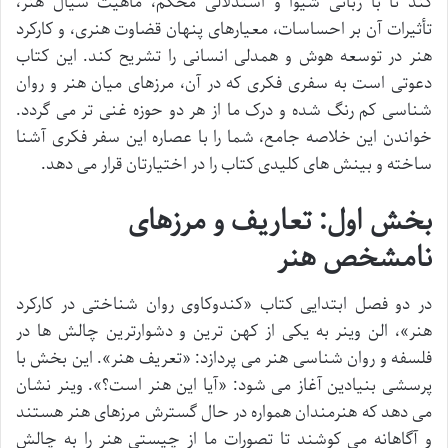
کند تا با زبانی شیوا و استدلالی محکم، ماهیت سیال هنر،
تأثیرات آن بر احساسات، معیارهای پنهان قضاوت هنری، و کارکرد
هنر در توسعه هوش و همدلی انسانی را تشریح کند. این کتاب
دعوتی است به سفری فکری که در آن، مرزهای میان هنر و روان
شناسی کم رنگ شده و درک ما از هر دو حوزه غنی تر می گردد.
خواندن این خلاصه جامع، شما را با عصاره این سفر فکری آشنا
ساخته و بینش های کلیدی کتاب را در اختیارتان قرار می دهد.
بخش اول: تعاریف و مرزهای
نامشخص هنر
در دو فصل ابتدایی کتاب «کندوکاوی روان شناختی در کارکرد
هنر»، الن وینر به یکی از کهن ترین و دشوارترین چالش ها در
فلسفه و روان شناسی هنر می پردازد: «تعریف هنر». این بخش با
پرسشی بنیادین آغاز می شود: «آیا این هنر است؟». وینر نشان
می دهد که هنرمندان همواره در حال گسترش مرزهای هنر هستند
و آگاهانه می کوشند تا تصورات ما از چیستی هنر را به چالش