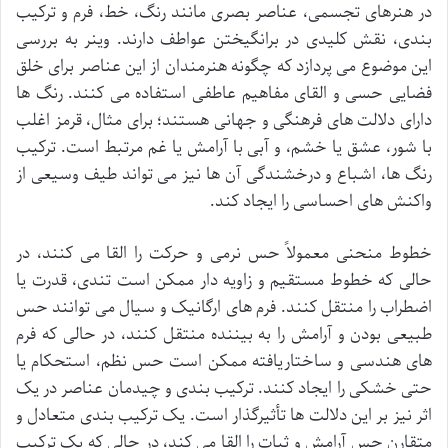
در هنرهای تجسمی، عناصر بصری مانند رنگ، خط، فرم و ترکیب
بندی، نقش کلیدی در برانگیختن عواطف دارند. وینر به بررسی
این موضوع می پردازد که چگونه هنرمندان از این عناصر برای خلق
فضایی حسی و القای مفاهیم عاطفی استفاده می کنند. رنگ ها
دارای دلالت های فرهنگی و جهانی هستند؛ برای مثال، قرمز اغلب
با شور، عشق یا خشم، و آبی با آرامش یا غم مرتبط است. ترکیب
رنگ ها، اشباع و درخشندگی آن ها نیز می تواند طیف وسیعی از
واکنش های احساسی را ایجاد کند.
خطوط منحنی معمولاً حس نرمی و حرکت را القا می کنند، در
حالی که خطوط مستقیم و زاویه دار ممکن است تندی، قدرت یا
اضطراب را منتقل کنند. فرم های ارگانیک و سیال می توانند حس
طبیعی بودن و آرامش را به بیننده منتقل کنند، در حالی که فرم
های هندسی و ساختاریافته ممکن است حس نظم، استحکام یا
حتی خشکی را ایجاد کنند. ترکیب بندی و چیدمان عناصر در یک
اثر نیز بر این دلالت ها تأثیرگذار است. یک ترکیب بندی متعادل و
متقارن حس آرامش و ثبات را القا می کند، در حالی که یک ترکیب