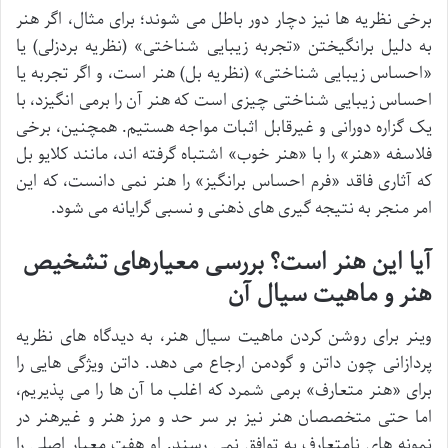
برخی نظریه ها نیز دچار دور باطل می شوند؛ برای مثال، اگر هنر
به دلیل برانگیختن «تجربه زیبایی شناختی» (نظریه بردزلی) یا
«احساس زیبایی شناختی» (نظریه بل) هنر است، و اگر تجربه یا
احساس زیبایی شناختی چیزی است که هنر آن را برمی انگیزد، با
یک گزاره دورانی و غیرقابل اثبات مواجه هستیم. همچنین، برخی
فلاسفه «هنر» را با «هنر خوب» اشتباه گرفته اند، مانند کلایو بل
که آثاری فاقد «فرم احساس برانگیز» را هنر نمی دانست، که این
امر منجر به نتیجه گیری های ذهنی و نسبی گرایانه می شود.
آیا این هنر است؟ بررسی معیارهای تشخیص
هنر و ماهیت سیال آن
وینر برای روشن کردن ماهیت سیال هنر، به دیدگاه های نظریه
پردازانی چون داتن و گودمن ارجاع می دهد. داتن ویژگی هایی را
برای «هنر متعارف» برمی شمرد که اغلب ما آن ها را می پذیریم،
اما حتی متخصصان هنر نیز بر سر حد و مرز هنر و غیرهنر در
نمونه های نامتعارف به توافق نمی رسند. او هفت معیار اصلی را