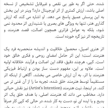
شده، حتی اگر به طور بی نقص و غیرقابل تشخیص از نسخه
اصلی باشد، ارزش کمتری از اثر اورجینال دارد؟ وینر در این بخش
به این پرسش عمیق پاسخ می دهد. او اشاره می کند که ارزش
گذاری هنر، تنها به ویژگی های بصری یا شنیداری اثر محدود نمی
شود، بلکه به عوامل فراتری همچون اصالت، قصد هنرمند و
تاریخچه اثر نیز گره خورده است.
اثر هنری اصیل، محصول خلاقیت و اندیشه منحصربه فرد یک
هنرمند است؛ این اثر حامل امضای روحی و فکری خالق خود
است. کپی، هرچند دقیق، فاقد این اصالت و فرآیند خلاقانه اولیه
است. علاوه بر این، مفهوم دست ساز بودن و ارتباط فیزیکی
هنرمند با اثر، به آن ارزش خاصی می بخشد. آگاهی از اینکه اثر
مستقیماً توسط هنرمند خلق شده، تجربه ما را از آن غنی تر می
کند. در اینجا، نیت هنرمند (Artist’s Intention) نیز نقش حیاتی
دارد. مخاطب می داند که هنرمند اصلی، با هدف خلق یک اثر
بدیع و با ایده ای نو، دست به کار شده، در حالی که کپی کار صرفاً
در پی بازتولید اثری موجود است. این تمایز در نیت، به طور