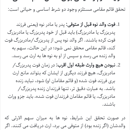
تحقق قائم مقامی مستلزم وجود دو شرط اساسی و حیاتی است:
فوت والد نوه قبل از متوفی:
پدر یا مادر نوه (یعنی فرزند
پدربزرگ یا مادربزرگ) باید قبل از خود پدربزرگ یا مادربزرگ
فوت کرده باشند. اگر والد نوه پس از پدربزرگ/مادربزرگ فوت
کند، قائم مقامی محقق نمی شود؛ در این حالت، سهم به
والد زنده می رسد و سپس از او به نوه ها به ارث می رسد.
نبودن هیچ وارث طبقه اول اقرب:
در زمان فوت پدربزرگ/
مادربزرگ، هیچ فرزند دیگری از ایشان که بتواند مانع ارث
بری فرزند فوت شده (و قائم مقامان او) شود، نباید زنده
باشد. به عبارت دقیق تر، تنها فرزندان زنده پدربزرگ/
مادربزرگ، یا قائم مقامان فرزندان فوت شده، باید جزو وراث
باشند.
در صورت تحقق این شرایط، نوه ها به میزان سهم الارثی که
والدشان (اگر زنده بود) از متوفی می برد، ارث دریافت می کنند. اگر