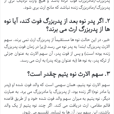
پدربزرگ/مادربزرگ فوت کرده باشد و هیچ وارث نزدیک تری از
پدربزرگ/مادربزرگ زنده نباشد که مانع ارث بری شود.
۲. اگر پدر نوه بعد از پدربزرگ فوت کند، آیا نوه
ها از پدربزرگ ارث می برند؟
خیر، در این حالت نوه ها مستقیماً از پدربزرگ ارث نمی برند. سهم
الارث پدربزرگ ابتدا به پدر نوه می رسد (زیرا در زمان فوت پدربزرگ
زنده بوده است) و پس از فوت پدر، آن سهم الارث به عنوان جزئی
از ترکه پدر، به نوه ها (به عنوان ورثه پدر) به ارث می رسد.
۳. سهم الارث نوه یتیم چقدر است؟
سهم الارث نوه یتیم، همان سهمی است که والد فوت شده او (پدر
یا مادر نوه) اگر زنده بود، از پدربزرگ یا مادربزرگ می برد. به عبارت
دیگر، نوه یتیم به میزان سهم والد فوت شده خود و از طریق قاعده
قائم مقامی، ارث دریافت می کند. اگر چند نوه یتیم از یک والد
باشند، این سهم بین آن ها به تساوی تقسیم می شود.