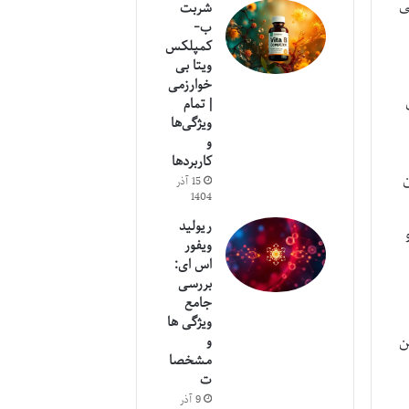
ندین ویژگی
شربت
ب-
کمپلکس
ویتا بی
خوارزمی
| تمام
ویژگی‌ها
و
کاربردها
ن
15 آذر
1404
ریولید
ویفور
اس ای:
بررسی
جامع
ویژگی ها
ن
و
مشخصا
ت
9 آذر