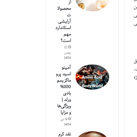
از
ن
محصولا
ه عنوان یکی
ت
آرایشی
ی
استاندارد
مهم
است؟
12
بهمن
1404
یق
آمینو
.
اسید پرو
ه
ماکزیمم
100%
بادی
ورلد |
ویژگی‌ها
و مزایا
6 دی
1404
نقد کرم