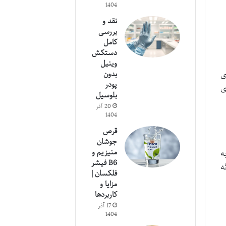
1404
نقد و
بررسی
کامل
دستکش
وینیل
ای
بدون
پودر
ی
بلوسیل
20 آذر
1404
قرص
جوشان
منیزیم و
ه
B6 فیشر
ئه
فلکسان |
مزایا و
کاربردها
17 آذر
1404