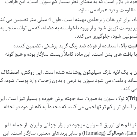
وجود در بازار است که به معنای قطر بسیار کم سوزن است. این ظرافت
 مقاومت و درد همراه می سازد.
این طول بسیار کوتاه، برای تزریقات زیرجلدی بهینه است. طول 4 میلی متر تضمین می
یر پوست تزریق شود و از ورود ناخواسته به عضله، که می تواند منجر به
نسولین شود، جلوگیری می کند.
ت بالا.
استفاده از فولاد ضد زنگ گرید پزشکی، تضمین کننده
 بافت های بدن است. این ماده کاملاً زیست سازگار بوده و هیچ گونه
ا یک لایه نازک سیلیکون پوشانده شده است. این روکش، اصطکاک
ساند و باعث می شود سوزن به نرمی و بدون زحمت وارد پوست شود، که
ی کند.
نوک سوزن به صورت سه جهته برش خورده و بسیار تیز است. این
را آسان تر و کم تر تهاجمی می کند، که مجدداً به کاهش درد در لحظه
ن کافبر سایز 4 با اکثر قلم های تزریق انسولین موجود در بازار جهانی و ایران، از جمله قلم
های نووپن (NovoPen)، لانتوس (Lantus)، هومالوگ (Humalog) و سایر برندهای معتبر، سازگار است. این