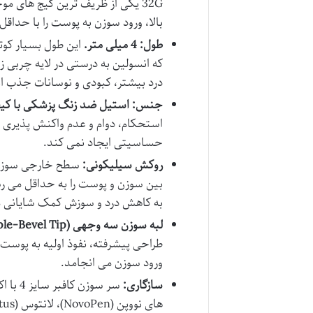
32G یکی از ظریف ترین گیج های م
بالا، ورود سوزن به پوست را با حداقل
طول: 4 میلی متر.
که انسولین به درستی در لایه چربی ز
درد بیشتر، کبودی و نوسانات جذب ا
جنس: استیل ضد زنگ پزشکی با کیفی
استحکام، دوام و عدم واکنش پذیری با
حساسیتی ایجاد نمی کند.
روکش سیلیکونی:
سطح خارجی سوزن ب
بین سوزن و پوست را به حداقل می ر
به کاهش درد و سوزش کمک شایانی م
لبه سوزن سه وجهی (Triple-Bevel Tip):
طراحی پیشرفته، نفوذ اولیه به پوست 
ورود سوزن می انجامد.
سازگاری:
سر سوز