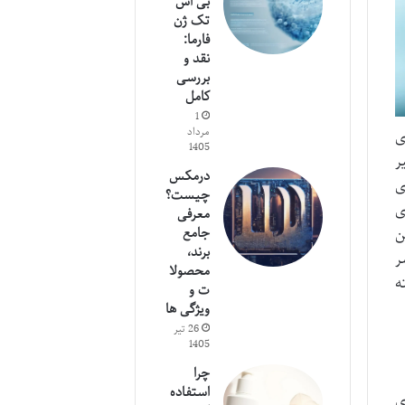
بی اس
تک ژن
فارما:
نقد و
بررسی
کامل
1
مرداد
ی
1405
ر
درمکس
ی
چیست؟
ین نوآوری
معرفی
ن
جامع
برند،
ر
محصولا
ه
ت و
ویژگی ها
26 تیر
1405
چرا
استفاده
ی