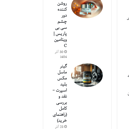
روشن
کننده
دور
 کند
چشم
سی بی
پاریس |
ویتامین
C
30 آذر
1404
گینر
ماسل
مکس
بلید
اسپرت –
نقد و
بررسی
کامل
(راهنمای
خرید)
28 آذر