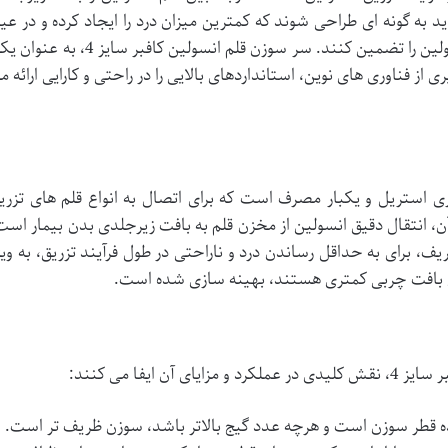
اید به گونه ای طراحی شوند که کمترین میزان درد را ایجاد کرده و در عی
حال، تزریق دقیق و ایمن دوز مورد نیاز انسولین را تضمین کنند. سر سوزن قلم انسولین کافبر سایز 4، ب
 از فناوری های نوین، استانداردهای بالایی را در راحتی و کارایی ارائه م
 قلم انسولین کافبر سایز 4، ابزاری استریل و یکبار مصرف است که برای اتصال به انواع قلم های تزر
 انتقال دقیق انسولین از مخزن قلم به بافت زیرجلدی بدن بیمار است
ف، برای به حداقل رساندن درد و ناراحتی در طول فرآیند تزریق، به ویژ
ارای بافت چربی کمتری هستند، بهینه سازی شده است.
 ایفا می کنند:
 قطر سوزن است و هرچه عدد گیج بالاتر باشد، سوزن ظریف تر است.