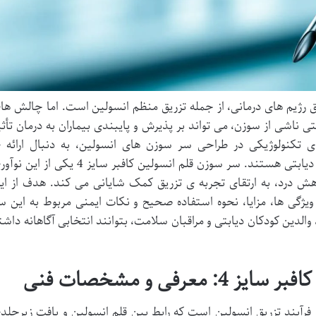
رژیم های درمانی، از جمله تزریق منظم انسولین است. اما چالش ها
حتی ناشی از سوزن، می تواند بر پذیرش و پایبندی بیماران به درمان تأثی
ی تکنولوژیکی در طراحی سر سوزن های انسولین، به دنبال ارائه 
راهکارهایی برای بهبود کیفیت زندگی افراد دیابتی هستند. سر سوزن قلم انسولین کافبر سایز 4 یکی از ا
هش درد، به ارتقای تجربه ی تزریق کمک شایانی می کند. هدف از ای
یژگی ها، مزایا، نحوه استفاده صحیح و نکات ایمنی مربوط به این س
، والدین کودکان دیابتی و مراقبان سلامت، بتوانند انتخابی آگاهانه داشت
رآیند تزریق انسولین است که رابط بین قلم انسولین و بافت زیرجلد