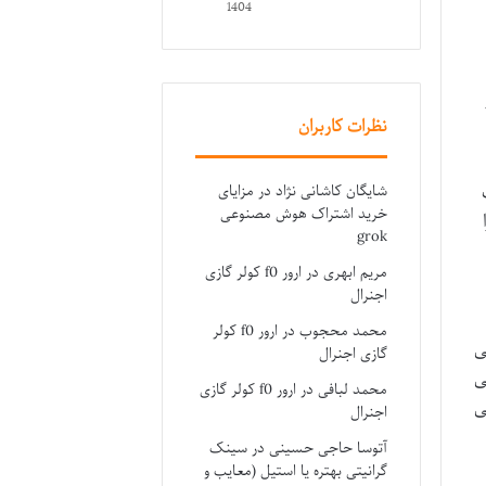
1404
نظرات کاربران
شایگان کاشانی نژاد
در
مزایای
خرید اشتراک هوش مصنوعی
grok
مریم ابهری
در
ارور f0 کولر گازی
اجنرال
محمد محجوب
در
ارور f0 کولر
ی
گازی اجنرال
ی
محمد لبافی
در
ارور f0 کولر گازی
ی
اجنرال
آتوسا حاجی حسینی
در
سینک
گرانیتی بهتره یا استیل (معایب و