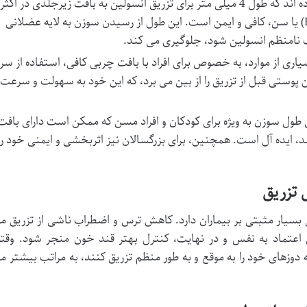
مطالعات نشان داده اند که طول 4 میلی متر برای تزریق انسولین به بافت زیرجلدی در اکثر
افراد، فارغ از شاخص توده بدنی (BMI) یا سن، کافی و ایمن است. این طول از رسیدن سوزن به لایه عضلانی
 نامنظم انسولین شود، جلوگیری می کند.
اری از موارد، به خصوص برای افراد با بافت چربی کافی، استفاده از سر
د چین پوستی قبل از تزریق را از بین می برد، که این خود به سهولت و سرعت
 طول سوزن به ویژه برای کودکان و افراد مسن که ممکن است دارای بافت
د، ایده آل است. همچنین، برای بزرگسالان نیز اثربخشی و ایمنی خود را
ی بسیار مثبتی بر بیماران دارد. کاهش ترس و اضطراب ناشی از تزریق م
یش اعتماد به نفس و در نهایت، کنترل بهتر قند خون منجر شود. وقت
ه دوزهای خود را به موقع و به طور منظم تزریق کنند، به مراتب بیشتر م