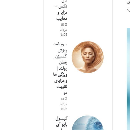
کال
ای
تکس –
،
مزایا و
معایب
15
مرداد
1405
سرم ضد
ریزش
اکسیژن
رسان
رولند |
ویژگی ها
و مزایای
تقویت
مو
13
مرداد
1405
کپسول
بایو آی