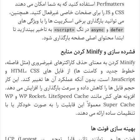
Perfmatters استفاده کنید که به شما امکان می دهند
CSS و JS را برای صفحات خاصی غیرفعال کنید. همچنین،
می توانید بارگذاری برخی اسکریپت ها را با ویژگی های
و
در تگ
به تاخیر بیندازید تا
<script>
async
defer
ابتدا محتوای اصلی صفحه بارگذاری شود.
فشرده سازی و Minify کردن منابع
Minify کردن به معنای حذف کاراکترهای غیرضروری (مثل فاصله،
خطوط جدید و کامنت ها) از فایل های HTML، CSS و
JavaScript است، بدون آنکه عملکرد آن ها تغییر کند. این کار
حجم فایل ها را کاهش داده و سرعت بارگذاری را افزایش می دهد.
افزونه های کش مانند WP Rocket، LiteSpeed Cache و WP
Super Cache معمولاً این قابلیت را به صورت خودکار یا با
تنظیمات ساده ارائه می دهند.
بهینه سازی فونت ها
فونت ها می توانند تاثیر قابل توجهی بر LCP (Largest