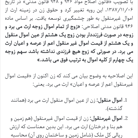
با تصویب «قانون اصلاح مواد ۹۴۶ و ۹۴۸ قانون مدنی» در تاریخ
۱۳۸۷/۱۱/۰۶، این رویه تغییر کرد و حقوق زن در زمینه ارث از
اموال غیرمنقول به طور چشمگیری توسعه یافت. بر اساس ماده
۹۴۶ قانون مدنی اصلاحی:
«زوج از تمام اموال زوجه ارث می برد و
زوجه در صورت فرزنددار بودن زوج یک هشتم از عین اموال منقول
و یک هشتم از قیمت اموال غیر منقول اعم از عرصه و اعیان ارث
می برد. در صورتی که زوج هیچ فرزندی نداشته باشد سهم زوجه
یک چهارم از کلیه اموال به ترتیب فوق می باشد.»
این اصلاحیه به وضوح بیان می کند که زن اکنون از «قیمت اموال
غیرمنقول اعم از عرصه و اعیان» ارث می برد. یعنی:
اموال منقول:
زن از عین اموال منقول ارث می برد (همانند
گذشته).
اموال غیرمنقول:
زن از قیمت اموال غیرمنقول (هم زمین و
هم بنا و درختان) ارث می برد. این بدین معناست که ارزش
ریالی کل ملک (شامل زمین و ساختمان روی آن) محاسبه