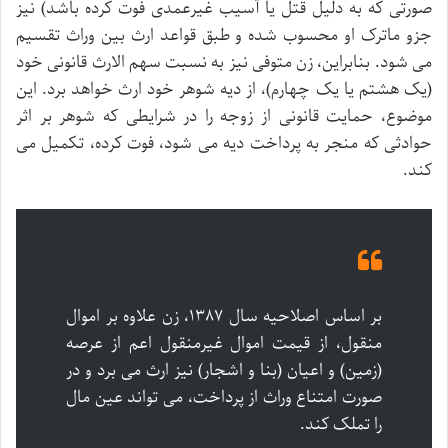
صورتی که به دلیل قتل یا آسیب غیرعمدی فوت کرده باشد) نیز
جزو ماترک او محسوب شده و طبق قواعد ارث بین وراث تقسیم
می شود. بنابراین، زن متوفی نیز به نسبت سهم الارث قانونی خود
(یک هشتم یا یک چهارم)، از دیه شوهر خود ارث خواهد برد. این
موضوع، حمایت قانونی از زوجه را در شرایطی که شوهر بر اثر
حوادثی که منجر به پرداخت دیه می شود، فوت کرده، تکمیل می
کند.
بر اساس اصلاحیه سال ۱۳۸۷، زن علاوه بر اموال
منقول، از قیمت اموال غیرمنقول اعم از عرصه
(زمین) و اعیان (بنا و اشجار) نیز ارث می برد و در
صورت امتناع وراث از پرداخت، می تواند عین مال
را تملک کند.