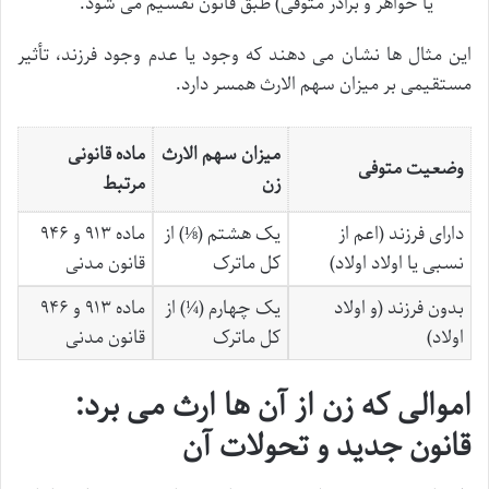
یا خواهر و برادر متوفی) طبق قانون تقسیم می شود.
این مثال ها نشان می دهند که وجود یا عدم وجود فرزند، تأثیر
مستقیمی بر میزان سهم الارث همسر دارد.
میزان سهم الارث
ماده قانونی
وضعیت متوفی
زن
مرتبط
دارای فرزند (اعم از
یک هشتم (⅛) از
ماده ۹۱۳ و ۹۴۶
نسبی یا اولاد اولاد)
کل ماترک
قانون مدنی
بدون فرزند (و اولاد
یک چهارم (¼) از
ماده ۹۱۳ و ۹۴۶
اولاد)
کل ماترک
قانون مدنی
اموالی که زن از آن ها ارث می برد:
قانون جدید و تحولات آن