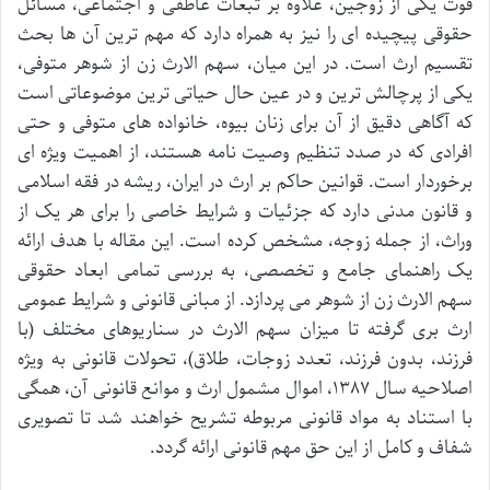
فوت یکی از زوجین، علاوه بر تبعات عاطفی و اجتماعی، مسائل
حقوقی پیچیده ای را نیز به همراه دارد که مهم ترین آن ها بحث
تقسیم ارث است. در این میان، سهم الارث زن از شوهر متوفی،
یکی از پرچالش ترین و در عین حال حیاتی ترین موضوعاتی است
که آگاهی دقیق از آن برای زنان بیوه، خانواده های متوفی و حتی
افرادی که در صدد تنظیم وصیت نامه هستند، از اهمیت ویژه ای
برخوردار است. قوانین حاکم بر ارث در ایران، ریشه در فقه اسلامی
و قانون مدنی دارد که جزئیات و شرایط خاصی را برای هر یک از
وراث، از جمله زوجه، مشخص کرده است. این مقاله با هدف ارائه
یک راهنمای جامع و تخصصی، به بررسی تمامی ابعاد حقوقی
سهم الارث زن از شوهر می پردازد. از مبانی قانونی و شرایط عمومی
ارث بری گرفته تا میزان سهم الارث در سناریوهای مختلف (با
فرزند، بدون فرزند، تعدد زوجات، طلاق)، تحولات قانونی به ویژه
اصلاحیه سال ۱۳۸۷، اموال مشمول ارث و موانع قانونی آن، همگی
با استناد به مواد قانونی مربوطه تشریح خواهند شد تا تصویری
شفاف و کامل از این حق مهم قانونی ارائه گردد.