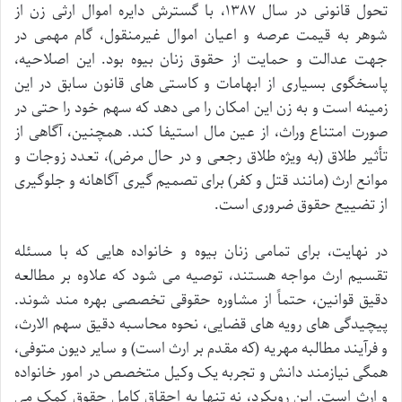
تحول قانونی در سال ۱۳۸۷، با گسترش دایره اموال ارثی زن از
شوهر به قیمت عرصه و اعیان اموال غیرمنقول، گام مهمی در
جهت عدالت و حمایت از حقوق زنان بیوه بود. این اصلاحیه،
پاسخگوی بسیاری از ابهامات و کاستی های قانون سابق در این
زمینه است و به زن این امکان را می دهد که سهم خود را حتی در
صورت امتناع وراث، از عین مال استیفا کند. همچنین، آگاهی از
تأثیر طلاق (به ویژه طلاق رجعی و در حال مرض)، تعدد زوجات و
موانع ارث (مانند قتل و کفر) برای تصمیم گیری آگاهانه و جلوگیری
از تضییع حقوق ضروری است.
در نهایت، برای تمامی زنان بیوه و خانواده هایی که با مسئله
تقسیم ارث مواجه هستند، توصیه می شود که علاوه بر مطالعه
دقیق قوانین، حتماً از مشاوره حقوقی تخصصی بهره مند شوند.
پیچیدگی های رویه های قضایی، نحوه محاسبه دقیق سهم الارث،
و فرآیند مطالبه مهریه (که مقدم بر ارث است) و سایر دیون متوفی،
همگی نیازمند دانش و تجربه یک وکیل متخصص در امور خانواده
و ارث است. این رویکرد، نه تنها به احقاق کامل حقوق کمک می