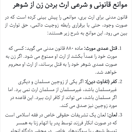
موانع قانونی و شرعی ارث بردن زن از شوهر
قانون مدنی برای ارث بری، موانعی را پیش بینی کرده است که در
صورت وجود، حتی با برقراری رابطه زوجیت دائمی، حق توارث از
بین می رود. این موانع به شرح زیر هستند:
قتل عمدی مورث:
ماده ۸۸۰ قانون مدنی می گوید: کسی که
مورث خود را عمداً بکشد از ارث او ممنوع می شود. اگر زن به
صورت عمدی شوهر خود را به قتل برساند، از ارث او محروم
خواهد شد.
کفر (تفاوت دین):
اگر یکی از زوجین مسلمان و دیگری
غیرمسلمان باشد، غیرمسلمان از مسلمان ارث نمی برد. اما
اگر مسلمان باشد، می تواند از کافر ارث ببرد. این قاعده در
مورد زوجین نیز صدق می کند.
لعان:
لعان یک تشریفات حقوقی خاص در فقه اسلامی است
که در صورت انکار فرزند توسط پدر یا اتهام زنا به همسر
توسط شوهر، با سوگندهای خاصی در محضر دادگاه انجام