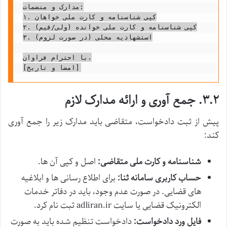
مدارک و منضمات:

۱. کپی شناسنامه و کارت ملی خواهان

۲. کپی شناسنامه و کارت ملی خوانده (ولی/قیم)

۳. استشهادیه محلی (در صورت لزوم)

با احترام فراوان،

۳.۲. جمع آوری و ارائه مدارک لازم
پیش از ثبت دادخواست، متقاضی باید مدارک زیر را جمع آوری
کند:
شناسنامه و کارت ملی متقاضی:
اصل و کپی آن ها.
حساب کاربری سامانه ثنا:
برای اطلاع رسانی ها و ابلاغیه
های قضایی. در صورت عدم وجود، باید در دفاتر خدمات
الکترونیک قضایی یا سایت adliran.ir ثبت نام کرد.
فایل ورد دادخواست:
دادخواست تنظیم شده باید به صورت