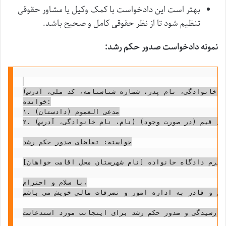
بهتر است این دادخواست با کمک وکیل یا مشاور حقوقی
تنظیم شود تا از نظر حقوقی کامل و صحیح باشد.
نمونه دادخواست صدور حکم رشد:
ام خانوادگی، نام پدر، شماره شناسنامه، کد ملی، آدرس)
خوانده:

۱. مدعی العموم (دادستان)

۲. ولی قهری (پدر یا جد پدری) / قیم (در صورت وجود) (نام، نام خانوادگی، آدرس)

خواسته: تقاضای صدور حکم رشد

محترم دادگاه خانواده [نام شهرستان محل اقامت خواهان]
با سلام و احترام،

م و قادر به اداره امور و تصرفات مالی خویش می باشم.
به حکم رشد، مانند: ارثیه پدری/مادری، مدیریت حساب بانکی، انجام معامله]، و مستنداً به تبصره ۲ ماده ۱۲۱۰ قانون مدنی، تقاضای رسیدگی و صدور حکم رشد برای اینجانب مورد استدعاست.