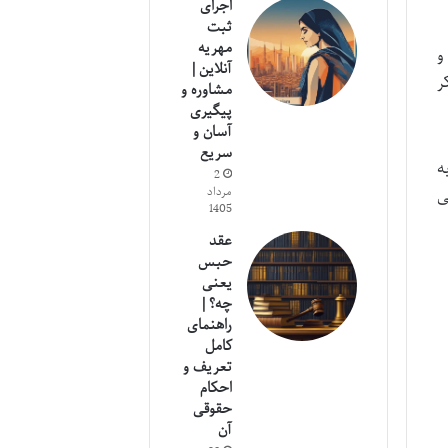
اجرای
ثبت
مهریه
ت و
آنلاین |
است. ماده 523 به ذکر
مشاوره و
پیگیری
آسان و
سریع
ه
2
 اسلامی
مرداد
1405
عقد
حبس
یعنی
چه؟ |
راهنمای
کامل
تعریف و
احکام
حقوقی
آن