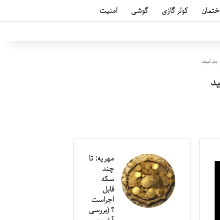
ختمان
کولر گازی
گوشی
امنیت
بدانید
ید
مهریه: تا
چند
سکه
قابل
اجراست
؟ (بررسی