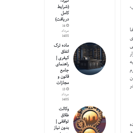
گیرد؟
،
(شرایط
کامل
دریافت)
14
ا
مرداد
1405
ی
ماده ترک
ی
انفاق
ر
کیفری |
ه
راهنمای
م
جامع
قانون و
ن
مجازات
ر
13
مرداد
1405
وکالت
طلاق
توافقی |
ه
بدون نیاز
د