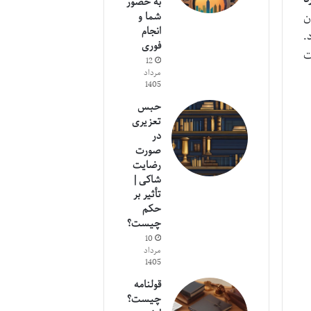
به حضور
ن
شما و
انجام
.
فوری
ت
12
مرداد
1405
حبس
تعزیری
در
صورت
رضایت
شاکی |
تأثیر بر
حکم
چیست؟
10
مرداد
1405
قولنامه
چیست؟