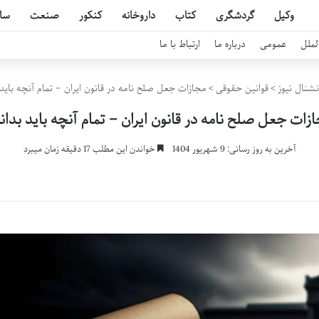
وکیل
گردشگری
کتاب
داروخانه
کنکور
صنعت
سا
لملل
عمومی
درباره ما
ارتباط با ما
نشنال نیوز
>
قوانین حقوقی
>
مجازات جعل صلح نامه در قانون ایران – تمام آنچه باید 
زات جعل صلح نامه در قانون ایران – تمام آنچه باید بدان
آخرین به روز رسانی: 9 شهریور 1404
خواندن این مطلب 17 دقیقه زمان میبرد