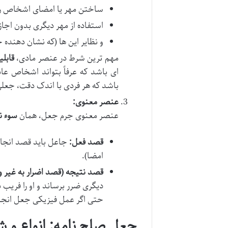
ساختن مهر یا امضای اشخاص ر
استفاده از مهر دیگری بدون اجا
و نظایر این ها (که نشان دهند
مهم ترین شرط در عنصر مادی،
قابل
ای باشد که عرفاً بتواند اشخاص عادی
باشد که هر فردی با اندک دقت، جع
عنصر معنوی:
عنصر معنوی جرم جعل، همان
سوء ن
قصد فعل:
جاعل باید قصد انجام
امضا).
قصد نتیجه (قصد اضرار به غیر و
دیگری ضرر برساند و او را فری
حتی اگر عمل فیزیکی جعل انجا
جعل صلح نامه: انواع و ش