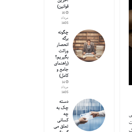
آخرین
قوانین)
16
مرداد
1405
چگونه
برگه
انحصار
وراثت
بگیریم؟
(راهنمای
جامع و
کامل)
14
مرداد
1405
دسته
چک به
چه
ی
کسانی
ت
تعلق می
ک