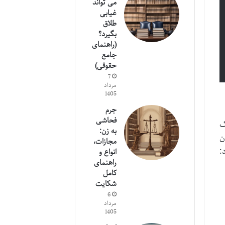
می تواند
غیابی
طلاق
بگیرد؟
(راهنمای
جامع
حقوقی)
7
مرداد
1405
جرم
فحاشی
ک
به زن:
دن
مجازات،
:
انواع و
راهنمای
کامل
شکایت
6
مرداد
1405