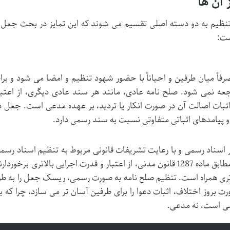
 آن ها
ه تنظیم به دو دسته اصلی تقسیم می شوند که این تمایز در بحث جعل 
ست:
اً میان طرفین و احیاناً با حضور شهود تنظیم و امضا می شود و برا
جعه نمی شود. صلح نامه عادی، مانند هر سند عادی دیگری، از اعتبا
 اثبات اصالت آن در صورت انکار یا تردید، بر عهده مدعی است. جعل د
و پیامدهای اثباتی متفاوتی نسبت به سند رسمی دارد.
ر اسناد رسمی و با رعایت تشریفات قانونی مربوط به تنظیم اسناد رسم
تهیه و ثبت می شود. اسناد رسمی، مطابق ماده 1287 قانون مدنی، از اعتبار و قدرت اجرایی بالاتری برخوردا
تری همراه است. تنظیم صلح نامه به صورت رسمی، ریسک جعل را به طو
بروز اختلاف، اثبات دعوا را برای طرفین آسان تر می سازد، چرا که با
ی است، نه مدعی.