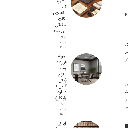
| شرح
کامل
و
ماهیت و
نکات
حقوقی
این سند
9
مرداد
ی
1405
ر
نمونه
ر
قرارداد
وجه
التزام
(متن
ی
کامل +
رند
دانلود
رایگان)
ر
7
ر
مرداد
1405
آیا زن