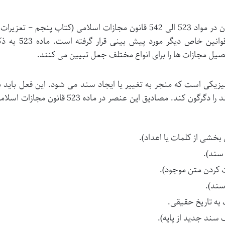
جرم جعل و مجازات های مربوط به آن در مواد 523 الی 542 قانون مجازات اسلامی (کتاب پنجم – تعزیرا
مجازات های بازدارنده) و همچنین قوانین خاص دیگر مورد پیش بینی قرار گرفته 
فصیل مجازات ها را برای انواع مختلف جعل تبیین می کنند.
یکی است که منجر به تغییر یا ایجاد سند می شود. این فعل باید ب
گونه ای باشد که ظاهر یا محتوای سند را دگرگون کند. مصادیق این عنصر در ماده 523 قانون مجازات
بخشی از کلمات یا اعداد).
 سند).
بت کردن متن موجود).
سند).
 به تاریخ حقیقی.
سند جدید از پایه).