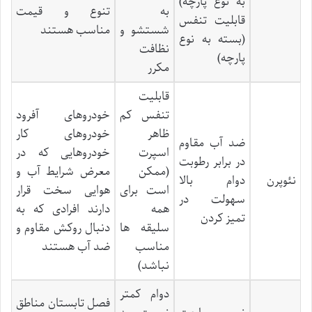
به نوع پارچه)
به
تنوع و قیمت
قابلیت تنفس
شستشو و
مناسب هستند
(بسته به نوع
نظافت
پارچه)
مکرر
قابلیت
تنفس کم
خودروهای آفرود
ظاهر
خودروهای کار
ضد آب مقاوم
اسپرت
خودروهایی که در
در برابر رطوبت
(ممکن
معرض شرایط آب و
نئوپرن
دوام بالا
است برای
هوایی سخت قرار
سهولت در
همه
دارند افرادی که به
تمیز کردن
سلیقه ها
دنبال روکش مقاوم و
مناسب
ضد آب هستند
نباشد)
دوام کمتر
فصل تابستان مناطق