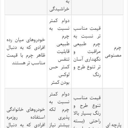
به
خراشیدگی
دوام کمتر
قیمت مناسب
نسبت به
تر نسبت به
چرم
خودروهای میان رده
چرم طبیعی
طبیعی
چرم
افرادی که به دنبال
مراقبت و
قابلیت
مصنوعی
ظاهر چرم با قیمت
نگهداری آسان
تنفس
مناسب تر هستند
تر تنوع طرح و
کمتر حس
رنگ
لوکس
بودن کمتر
دوام کمتر
قیمت مناسب
نسبت به
تنوع طرح و
چرم لکه
خودروهای خانوادگی
رنگ بسیار بالا
پذیری
استفاده روزمره
راحتی (بسته
پارچه ای
بیشتر نیاز
افرادی که به دنبال