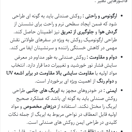
فاکتورهایی نظیر :
ارگونومی و راحتی :
روکش صندلی باید به گونه ای طراحی
شود که ضمن ایجاد سطحی نرم و راحت برای نشستن از
گردش هوا
و
جلوگیری از تعریق
نیز اطمینان حاصل کند.
طراحی ارگونومیک روکش به ویژه در سفرهای طولانی نقش
مهمی در کاهش خستگی راننده و سرنشینان ایفا می کند.
دوام و مقاومت :
روکش صندلی به طور مداوم در معرض
سایش فشار نور خورشید و تغییرات دما قرار دارد. انتخاب
مواد اولیه با
مقاومت سایشی بالا
مقاومت در برابر اشعه
UV
و
دوام رنگ
از اهمیت ویژه ای برخوردار است.
ایمنی :
در خودروهای مجهز به
ایربگ های جانبی
طراحی
روکش صندلی باید به گونه ای باشد که عملکرد صحیح
ایربگ را مختل نکند. استفاده از
درزهای مخصوص
و مواد
اولیه قابل انعطاف در نواحی مربوط به ایربگ از جمله نکات
کلیدی در طراحی ایمن روکش های صندلی است.
بهداشت و نظافت :
روکش صندلی باید به راحتی قابل تمیز