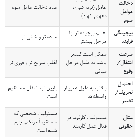
دخالت
عامل (فرد، شیء،
عدم دخالت عامل سوم
عوامل
مفهوم، نهاد)
سوم
پیچیدگی
اغلب پیچیده تر، با
ساده تر و خطی تر
فرایند
مراحل بیشتر
سرعت
ممکن است کندتر
انتقال/
باشد به دلیل مراحل
اغلب سریع تر و فوری تر
وقوع
میانی
احتمال
بالاتر، به دلیل عبور از
پایین تر، انتقال مستقیم
تحریف/
واسطه ها
است
تغییر
مسئولیت شخصی که
مثال
مسئولیت کارفرما در
مستقیماً مرتکب جرم
حقوقی
قبال عمل کارمند
شده است