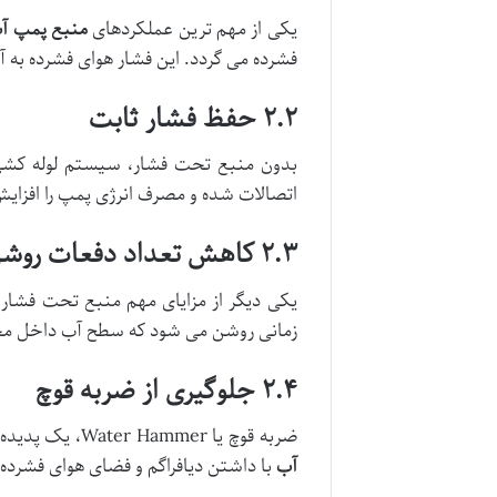
یکی از مهم ترین عملکردهای
منبع پمپ آ
فشرده می گردد. این فشار هوای فشرده به
۲.۲ حفظ فشار ثابت
بدون منبع تحت فشار، سیستم لوله کشی 
اتصالات شده و مصرف انرژی پمپ را افزای
۲.۳ کاهش تعداد دفعات روشن و خاموش شدن پمپ
یکی دیگر از مزایای مهم منبع تحت فش
زمانی روشن می شود که سطح آب داخل مخزن
۲.۴ جلوگیری از ضربه قوچ
ضربه قوچ یا Water Hammer، یک پدیده خطرناک در سیستم های آبرسانی است که ناشی از تغییر ناگهانی سرعت جریان آب ایجاد می شود.
آب
با داشتن دیافراگم و فضای هوای فشرده