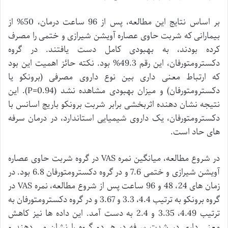
بر اساس نتایج این مطالعه، پس از 96 ساعت درمان، 50% از
بیمارانی که شربت حاوی عصاره آویشن شیرازی و ختمی را مصرف
کرده بودند، به بهبودی کامل دست یافتند. در گروه
دکسترومتورفان، این رقم 49.3% بود. نکته حائز اهمیت این بود
که ارتباط معنی داری بین نوع داروی مصرفی (برونکو یا
دکسترومتورفان) و میزان بهبودی مشاهده نشد (P=0.94). این
نتیجه نشان دهنده اثربخشی برابر شربت برونکو باریج اسانس با
دکسترومتورفان، یک داروی شیمیایی استاندارد، در درمان سرفه
های حاد است.
در شروع مطالعه، میانگین نمره VAS در گروه شربت حاوی عصاره
آویشن شیرازی و ختمی 7.6 و در گروه دکسترومتورفان 6.8 بود. در
زمان های 24، 48 و 96 ساعت پس از شروع مطالعه، نمره VAS در
گروه برونکو به ترتیب 4.4، 3.3 و 3.67 و در گروه دکسترومتورفان به
ترتیب 4.49، 3.35 و 2.4 به دست آمد. این داده ها نیز کاهش
معنی داری در شدت سرفه در هر دو گروه را نشان می دهند و