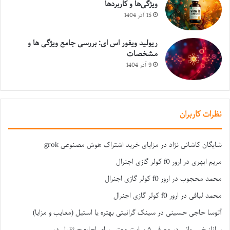
ویژگی‌ها و کاربردها
15 آذر 1404
ریولید ویفور اس ای: بررسی جامع ویژگی ها و
مشخصات
9 آذر 1404
نظرات کاربران
شایگان کاشانی نژاد
در
مزایای خرید اشتراک هوش مصنوعی grok
مریم ابهری
در
ارور f0 کولر گازی اجنرال
محمد محجوب
در
ارور f0 کولر گازی اجنرال
محمد لبافی
در
ارور f0 کولر گازی اجنرال
آتوسا حاجی حسینی
در
سینک گرانیتی بهتره یا استیل (معایب و مزایا)
ساناز خسروانی
در
معرفی ۵ سایت معتبر برای اجاره جرثقیل در