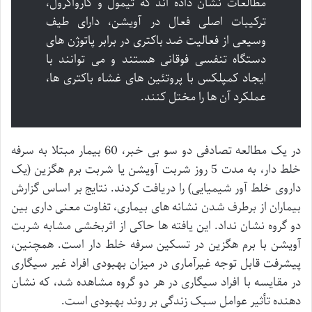
مطالعات نشان داده اند که تیمول و کارواکرول،
ترکیبات اصلی فعال در آویشن، دارای طیف
وسیعی از فعالیت ضد باکتری در برابر پاتوژن های
دستگاه تنفسی فوقانی هستند و می توانند با
ایجاد کمپلکس با پروتئین های غشاء باکتری ها،
عملکرد آن ها را مختل کنند.
در یک مطالعه تصادفی دو سو بی خبر، 60 بیمار مبتلا به سرفه
خلط دار، به مدت 5 روز شربت آویشن یا شربت برم هگزین (یک
داروی خلط آور شیمیایی) را دریافت کردند. نتایج بر اساس گزارش
بیماران از برطرف شدن نشانه های بیماری، تفاوت معنی داری بین
دو گروه نشان نداد. این یافته ها حاکی از اثربخشی مشابه شربت
آویشن با برم هگزین در تسکین سرفه خلط دار است. همچنین،
پیشرفت قابل توجه غیرآماری در میزان بهبودی افراد غیر سیگاری
در مقایسه با افراد سیگاری در هر دو گروه مشاهده شد، که نشان
دهنده تأثیر عوامل سبک زندگی بر روند بهبودی است.