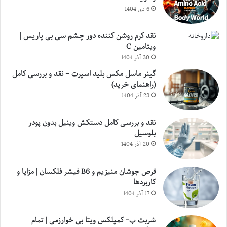
6 دی 1404
نقد کرم روشن کننده دور چشم سی بی پاریس |
ویتامین C
30 آذر 1404
گینر ماسل مکس بلید اسپرت – نقد و بررسی کامل
(راهنمای خرید)
28 آذر 1404
نقد و بررسی کامل دستکش وینیل بدون پودر
بلوسیل
20 آذر 1404
قرص جوشان منیزیم و B6 فیشر فلکسان | مزایا و
کاربردها
17 آذر 1404
شربت ب- کمپلکس ویتا بی خوارزمی | تمام