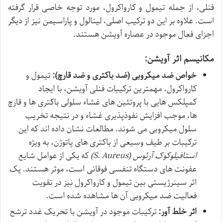
فنلی، از جمله تیمول و کارواکرول، مورد توجه خاصی قرار گرفته
است. علاوه بر این دو ترکیب اصلی، لینالول و پاراسیمن نیز از دیگر
اجزای فعال موجود در عصاره آویشن هستند.
مکانیسم اثر آویشن:
خواص ضد میکروبی (ضد باکتری و ضد قارچ):
تیمول و
کارواکرول، مهمترین ترکیبات فنلی آویشن، با ایجاد
کمپلکس هایی با پروتئین های غشاء سلولی باکتری ها و قارچ
ها، موجب افزایش نفوذپذیری غشاء و در نتیجه تخریب
سلول میکروبی می شوند. مطالعات نشان داده اند که این
ترکیبات بر طیف وسیعی از باکتری های پاتوژن، به ویژه
استافیلوکوک آرئوس (S. Aureus)
که یکی از عوامل شایع
عفونت های دستگاه تنفسی فوقانی است، موثر هستند. یک
اثر سینرژیستی بین تیمول و کارواکرول نیز در تقویت
فعالیت ضد میکروبی آن ها مشاهده شده است.
اثر خلط آور:
ترکیبات موجود در آویشن با تحریک غدد ترشح