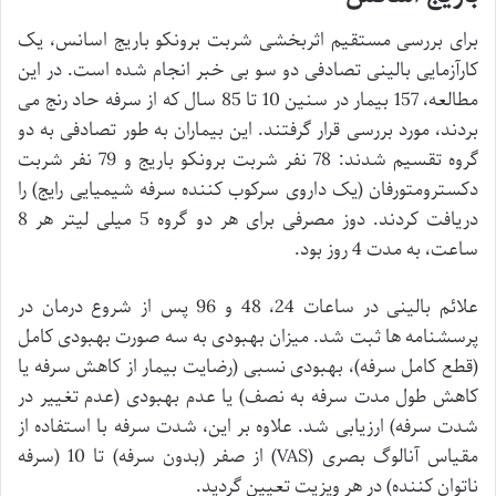
برای بررسی مستقیم اثربخشی شربت برونکو باریج اسانس، یک
کارآزمایی بالینی تصادفی دو سو بی خبر انجام شده است. در این
مطالعه، 157 بیمار در سنین 10 تا 85 سال که از سرفه حاد رنج می
بردند، مورد بررسی قرار گرفتند. این بیماران به طور تصادفی به دو
گروه تقسیم شدند: 78 نفر شربت برونکو باریج و 79 نفر شربت
دکسترومتورفان (یک داروی سرکوب کننده سرفه شیمیایی رایج) را
دریافت کردند. دوز مصرفی برای هر دو گروه 5 میلی لیتر هر 8
ساعت، به مدت 4 روز بود.
علائم بالینی در ساعات 24، 48 و 96 پس از شروع درمان در
پرسشنامه ها ثبت شد. میزان بهبودی به سه صورت بهبودی کامل
(قطع کامل سرفه)، بهبودی نسبی (رضایت بیمار از کاهش سرفه یا
کاهش طول مدت سرفه به نصف) یا عدم بهبودی (عدم تغییر در
شدت سرفه) ارزیابی شد. علاوه بر این، شدت سرفه با استفاده از
مقیاس آنالوگ بصری (VAS) از صفر (بدون سرفه) تا 10 (سرفه
ناتوان کننده) در هر ویزیت تعیین گردید.