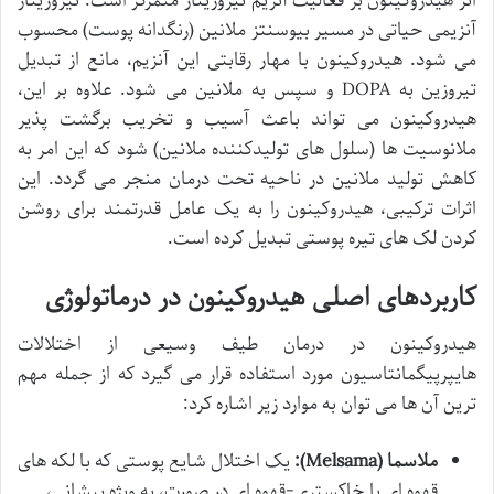
اثر هیدروکینون بر فعالیت آنزیم تیروزیناز متمرکز است. تیروزیناز
آنزیمی حیاتی در مسیر بیوسنتز ملانین (رنگدانه پوست) محسوب
می شود. هیدروکینون با مهار رقابتی این آنزیم، مانع از تبدیل
تیروزین به DOPA و سپس به ملانین می شود. علاوه بر این،
هیدروکینون می تواند باعث آسیب و تخریب برگشت پذیر
ملانوسیت ها (سلول های تولیدکننده ملانین) شود که این امر به
کاهش تولید ملانین در ناحیه تحت درمان منجر می گردد. این
اثرات ترکیبی، هیدروکینون را به یک عامل قدرتمند برای روشن
کردن لک های تیره پوستی تبدیل کرده است.
کاربردهای اصلی هیدروکینون در درماتولوژی
هیدروکینون در درمان طیف وسیعی از اختلالات
هایپرپیگمانتاسیون مورد استفاده قرار می گیرد که از جمله مهم
ترین آن ها می توان به موارد زیر اشاره کرد:
ملاسما (Melsama):
یک اختلال شایع پوستی که با لکه های
قهوه ای یا خاکستری-قهوه ای در صورت، به ویژه پیشانی،