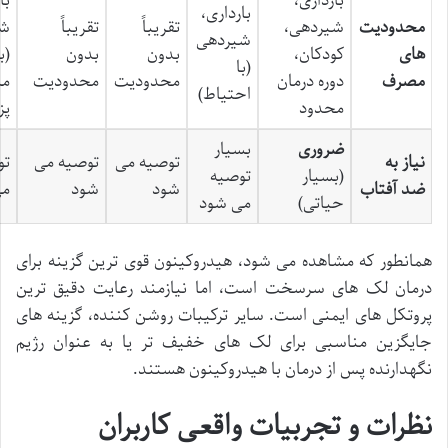
بارداری،
با
بارداری،
محدودیت
شیردهی،
تقریباً
تقریباً
شی
شیردهی
های
کودکان،
بدون
بدون
(ب
(با
مصرف
دوره درمان
محدودیت
محدودیت
مش
احتیاط)
محدود
پز
ضروری
بسیار
نیاز به
توصیه می
توصیه می
تو
(بسیار
توصیه
ضد آفتاب
شود
شود
می
حیاتی)
می شود
همانطور که مشاهده می شود، هیدروکینون قوی ترین گزینه برای
درمان لک های سرسخت است، اما نیازمند رعایت دقیق ترین
پروتکل های ایمنی است. سایر ترکیبات روشن کننده، گزینه های
جایگزین مناسبی برای لک های خفیف تر یا به عنوان رژیم
نگهدارنده پس از درمان با هیدروکینون هستند.
نظرات و تجربیات واقعی کاربران