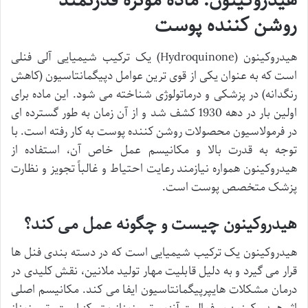
هیدروکینون: ماده موثره قدرتمند
روشن کننده پوست
هیدروکینون (Hydroquinone) یک ترکیب شیمیایی آلی فنلی
است که به عنوان یکی از قوی ترین عوامل دپیگمانتاسیون (کاهش
رنگدانه) در پزشکی و درماتولوژی شناخته می شود. این ماده برای
اولین بار در دهه 1930 کشف شد و از آن زمان به طور گسترده ای
در فرمولاسیون محصولات روشن کننده پوست به کار رفته است. با
توجه به قدرت بالا و مکانیسم عمل خاص آن، استفاده از
هیدروکینون همواره نیازمند رعایت احتیاط و غالباً تجویز و نظارت
پزشک متخصص پوست است.
هیدروکینون چیست و چگونه عمل می کند؟
هیدروکینون یک ترکیب شیمیایی است که در دسته بندی فنل ها
قرار می گیرد و به دلیل قابلیت مهار تولید ملانین، نقش کلیدی در
درمان مشکلات هایپرپیگمانتاسیون ایفا می کند. مکانیسم اصلی