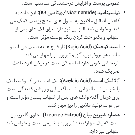
عمومی پوست و افزایش درخشندگی مناسب است.
نیاسینامید (Niacinamide/ویتامین B3):
این ماده به
کاهش انتقال ملانین به سلول های سطح پوست کمک می
کند و خواص ضد التهابی نیز دارد. برای لک های پس از
التهاب و یکنواخت کردن رنگ پوست مؤثر است.
اسید کوجیک (Kojic Acid):
از قارچ ها به دست می آید و
مانند هیدروکینون، آنزیم تیروزیناز را مهار می کند.
اثربخشی خوبی دارد اما ممکن است در برخی افراد باعث
تحریک شود.
آزلائیک اسید (Azelaic Acid):
یک اسید دی کربوکسیلیک
با خواص ضد التهابی، ضد باکتریایی و روشن کنندگی است.
برای درمان آکنه و لک های پس از التهاب بسیار مؤثر است و
می تواند تولید ملانین را نیز مهار کند.
عصاره شیرین بیان (Licorice Extract):
حاوی گلبریدین
است که یک مهارکننده تیروزیناز طبیعی است و خواص ضد
التهابی نیز دارد.