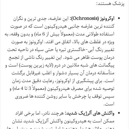
پزشک هستند:
اوکرونوز (Ochronosis):
این عارضه، جدی ترین و نگران
کننده ترین عارضه جانبی هیدروکینون است که در صورت
استفاده طولانی مدت (معمولاً بیش از 6 ماه) و بدون وقفه، به
ویژه در غلظت های بالا، اتفاق می افتد. اوکرونوز به صورت
تغییر رنگ آبی-خاکستری تیره یا حتی سیاه در ناحیه تحت
درمان پوست ظاهر می شود. این تغییر رنگ ناشی از تجمع
پیگمانت های شبه ملانین در درم (لایه زیرین پوست) است و
متأسفانه درمان آن بسیار دشوار و اغلب غیرقابل برگشت
است. برای پیشگیری از اوکرونوز، رعایت دقیق مدت زمان
توصیه شده برای مصرف هیدروکینون (معمولاً 3 تا 4 ماه) و
سپس توقف یا چرخش با سایر روشن کننده ها ضروری
است.
واکنش های آلرژیک شدید:
هرچند نادر، اما برخی افراد
ممکن است به هیدروکینون واکنش آلرژیک شدید نشان
دهند. علائم هشدار دهنده شامل تورم شدید صورت، لب ها،