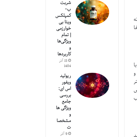
شربت
ب-
کمپلکس
ه
ویتا بی
ا
خوارزمی
| تمام
ویژگی‌ها
و
کاربردها
15 آذر
ا
1404
و
ریولید
ر
ویفور
اس ای:
ش
بررسی
ب
جامع
ویژگی ها
و
مشخصا
ت
9 آذر
د