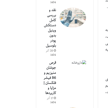
د
1404
نقد و
بررسی
کامل
دستکش
ه
وینیل
بدون
،
پودر
ی
بلوسیل
ه
20 آذر
1404
قرص
جوشان
منیزیم و
B6 فیشر
ی
فلکسان |
م
مزایا و
،
کاربردها
17 آذر
1404