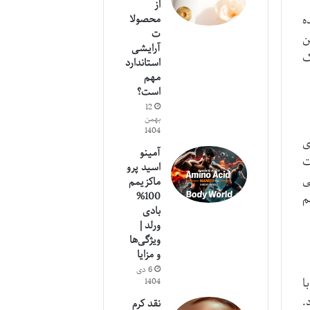
از
محصولا
ه
ت
ن
آرایشی
ک
استاندارد
مهم
است؟
12
بهمن
1404
ی
آمینو
ت
اسید پرو
ی
ماکزیمم
100%
م
بادی
ورلد |
ویژگی‌ها
و مزایا
6 دی
ا
1404
.
نقد کرم