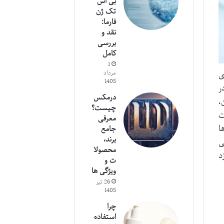
بی اس
تک ژن
فارما:
نقد و
بررسی
کامل
1
ی
مرداد
1405
ر
درمکس
،
چیست؟
ت
معرفی
ا
جامع
برند،
ی
محصولا
د
ت و
ویژگی ها
26 تیر
1405
چرا
استفاده