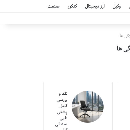
وکیل
ارز دیجیتال
کنکور
صنعت
ژگی ها
گی ها
نقد و
بررسی
کامل
پشتی
طبی
صندلی