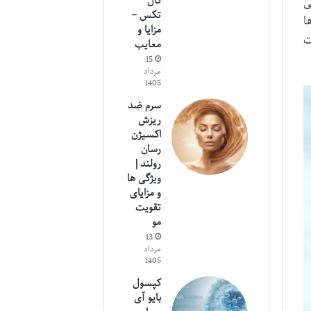
کال
ی
تکس –
ا
مزایا و
ت
معایب
15
مرداد
1405
سرم ضد
ریزش
اکسیژن
رسان
رولند |
ویژگی ها
و مزایای
تقویت
مو
13
مرداد
1405
کپسول
بایو آی