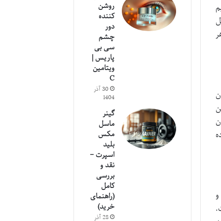
روشن
م
کننده
ل
دور
ر
چشم
سی بی
پاریس |
ویتامین
C
30 آذر
ن
1404
ن
گینر
ن
ماسل
ه
مکس
بلید
اسپرت –
نقد و
بررسی
کامل
و
(راهنمای
خرید)
.
28 آذر