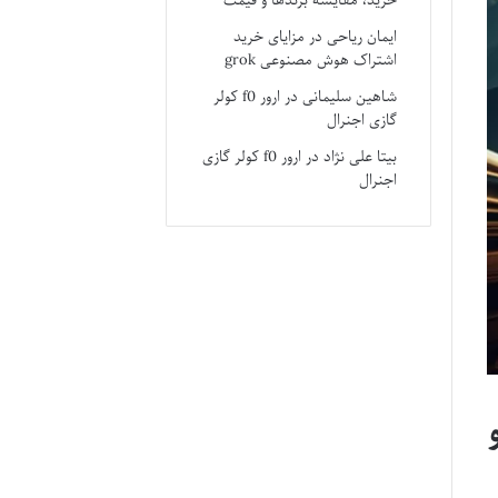
خرید، مقایسه برندها و قیمت
ایمان ریاحی
در
مزایای خرید
اشتراک هوش مصنوعی grok
شاهین سلیمانی
در
ارور f0 کولر
گازی اجنرال
بیتا علی نژاد
در
ارور f0 کولر گازی
اجنرال