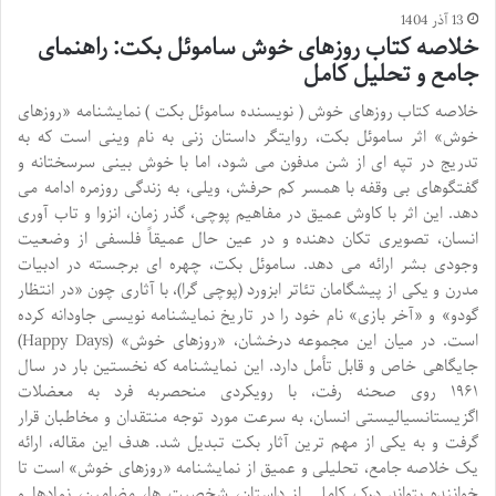
13 آذر 1404
خلاصه کتاب روزهای خوش ساموئل بکت: راهنمای
جامع و تحلیل کامل
خلاصه کتاب روزهای خوش ( نویسنده ساموئل بکت ) نمایشنامه «روزهای
خوش» اثر ساموئل بکت، روایتگر داستان زنی به نام وینی است که به
تدریج در تپه ای از شن مدفون می شود، اما با خوش بینی سرسختانه و
گفتگوهای بی وقفه با همسر کم حرفش، ویلی، به زندگی روزمره ادامه می
دهد. این اثر با کاوش عمیق در مفاهیم پوچی، گذر زمان، انزوا و تاب آوری
انسان، تصویری تکان دهنده و در عین حال عمیقاً فلسفی از وضعیت
وجودی بشر ارائه می دهد. ساموئل بکت، چهره ای برجسته در ادبیات
مدرن و یکی از پیشگامان تئاتر ابزورد (پوچی گرا)، با آثاری چون «در انتظار
گودو» و «آخر بازی» نام خود را در تاریخ نمایشنامه نویسی جاودانه کرده
است. در میان این مجموعه درخشان، «روزهای خوش» (Happy Days)
جایگاهی خاص و قابل تأمل دارد. این نمایشنامه که نخستین بار در سال
۱۹۶۱ روی صحنه رفت، با رویکردی منحصربه فرد به معضلات
اگزیستانسیالیستی انسان، به سرعت مورد توجه منتقدان و مخاطبان قرار
گرفت و به یکی از مهم ترین آثار بکت تبدیل شد. هدف این مقاله، ارائه
یک خلاصه جامع، تحلیلی و عمیق از نمایشنامه «روزهای خوش» است تا
خواننده بتواند درک کاملی از داستان، شخصیت ها، مضامین، نمادها و