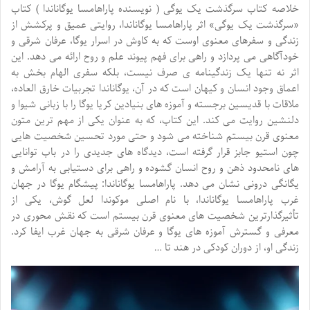
خلاصه کتاب سرگذشت یک یوگی ( نویسنده پاراهامسا یوگاناندا ) کتاب
«سرگذشت یک یوگی» اثر پاراهامسا یوگاناندا، روایتی عمیق و پرکشش از
زندگی و سفرهای معنوی اوست که به کاوش در اسرار یوگا، عرفان شرقی و
خودآگاهی می پردازد و راهی برای فهم پیوند علم و روح ارائه می دهد. این
اثر نه تنها یک زندگینامه ی صرف نیست، بلکه سفری الهام بخش به
اعماق وجود انسان و کیهان است که در آن، یوگاناندا تجربیات خارق العاده،
ملاقات با قدیسین برجسته و آموزه های بنیادین کریا یوگا را با زبانی شیوا و
دلنشین روایت می کند. این کتاب، که به عنوان یکی از مهم ترین متون
معنوی قرن بیستم شناخته می شود و حتی مورد تحسین شخصیت هایی
چون استیو جابز قرار گرفته است، دیدگاه های جدیدی را در باب توانایی
های نامحدود ذهن و روح انسان گشوده و راهی برای دستیابی به آرامش و
یگانگی درونی نشان می دهد. پاراهامسا یوگاناندا: پیشگام یوگا در جهان
غرب پاراهامسا یوگاناندا، با نام اصلی موکوندا لعل گوش، یکی از
تأثیرگذارترین شخصیت های معنوی قرن بیستم است که نقش محوری در
معرفی و گسترش آموزه های یوگا و عرفان شرقی به جهان غرب ایفا کرد.
زندگی او، از دوران کودکی در هند تا …