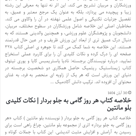
ورزشکاران و مربیان تشریح می کند. این اثر نه تنها به معرفی این رشته
زیبا و پیچیده می پردازد، بلکه به عنوان یک مرجع معتبر و عمیق، به
تفصیل جزئیات تکنیکی و اصول علمی نهفته در آن را واکاوی می کند.
مخاطبان اصلی این خلاصه شامل ورزشکاران در سطوح مختلف، مربیان،
دانشجویان و پژوهشگران علوم ورزشی، و همچنین والدینی هستند که به
دنبال درک عمیق تری از ابعاد این ورزش ظریف و در عین حال قدرتمند
هستند. این خلاصه به شما کمک می کند تا جوهره ی اصلی کتاب ۳۲۸
صفحه ای را درک کرده و نکات کلیدی آن را برای کاربرد عملی استخراج
نمایید. درباره نویسندگان برجسته: نادیا یاستریمبس کایا و یوری تیتوف
کتاب ژیمناستیک ریتمیک حاصل همکاری دو شخصیت برجسته در
دنیای این ورزش است که هر یک از زاویه ای منحصر به فرد، به غنای
محتوای آن افزوده اند. ترکیب دانش آکادمیک …
30 آبان 1404
خلاصه کتاب هر روز گامی به جلو بردار | نکات کلیدی
بلو مانتین
خلاصه کتاب هر روز گامی به جلو بردار ( نویسنده بلو مانتین ) کتاب «هر
روز گامی به جلو بردار» اثری از مجموعه بلو مانتین، چراغ راهی است برای
رسیدن به آرامش و افزایش مثبت اندیشی. این کتاب با جملات کوتاه و