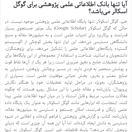
آیا تنها بانک اطلاعاتی علمی پژوهشی برای گوگل
اسکالر می‌باشد؟
خیر، گوگل اسکولار تنها پایگاه اطلاعاتی علمی پژوهشی موجود نیست. در
حالی که گوگل اسکولار (Google Scholar) یک موتور جستجوی بسیار
قدرتمند و پرکاربرد برای ادبیات علمی است و به میلیون‌ها مقاله و منبع
دانشگاهی دسترسی می‌دهد، این ابزار تنها بخش کوچکی از اکوسیستم
گسترده پایگاه‌های اطلاعاتی علمی را تشکیل می‌دهد. برای پژوهشگران،
دانشجویان و اساتید، شناخت و استفاده از مجموعه‌ای از این پایگاه‌ها برای
انجام تحقیقات جامع و دقیق ضروری است، زیرا هر یک از آن‌ها نقاط قوت
و پوشش منحصر به فردی دارند. در مسیر پرچالش پژوهش، دستیابی به
منابع معتبر و به‌روز، بخش حیاتی موفقیت علمی است. بسیاری از
پژوهشگران، به‌ویژه در مراحل اولیه تحقیقات خود یا هنگام نگارش
پروپوزال، پایان‌نامه و مقاله علمی، با این مشکل روبرو هستند که چگونه
مقالات مناسب، مرتبط و قابل استناد را در میان انبوه اطلاعات علمی پیدا
کنند. اینجاست که ابزارهایی مانند گوگل اسکولار به عنوان یک پایگاه داده
علمی رایگان و قدرتمند، امکان جستجو و دسترسی به میلیون‌ها مقاله،
پایان‌نامه، کتاب، و گزارش‌های پژوهشی را فراهم کرده‌اند و انقلابی در شیوه
دسترسی به دانش ایجاد کرده‌اند. اما آیا این همه آن چیزی است که دنیای
پژوهش ارائه می‌دهد؟ پاسخ قاطعانه، خیر است. گوگل اسکولار نه تنها