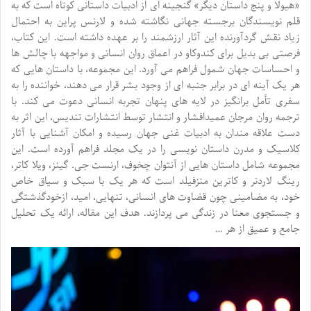
«هیولا و پنج داستان دیگر» گنجینه ای از ادبیات داستانی کوتاه است که به
قلم نویسندگان برجسته جهانی نگاشته شده و لارنس پراین به احتمال
زیاد نقش گردآورنده این آثار ارزشمند را بر عهده داشته است. این کتاب،
فرصتی بی بدیل برای کندوکاو در اعماق روان انسانی و مواجهه با چالش ها
و احساسات جهان شمول فراهم می آورد. این مجموعه، با داستان هایی که
هر یک آینه ای در برابر جنبه ای از وجود بشر قرار می دهند، خواننده را به
سفری تأمل برانگیز در لایه های پنهان تجربه انسانی دعوت می کند. با
ترجمه روان مرجان عمیدافشار و انتشار توسط انتشارات تندیس، این اثر به
دست علاقه مندان به ادبیات غنی جهان رسیده و امکان آشنایی با آثار
کلاسیک و مدرن داستان نویسی را در یک مجلد فراهم آورده است. این
مجموعه شامل داستان هایی از آنتوان چخوف، ارنست جی. گینز، ویلا کاتر،
رینگ لاردنر و کاترین منزفیلد است که هر یک با سبک و سیاق خاص
خود، به مضامینی چون قضاوت های انسانی، تنهایی، امید، ازخودگذشتگی
و جستجوی معنا در زندگی می پردازند. هدف این مقاله، ارائه یک تحلیل
جامع و عمیق از هر …