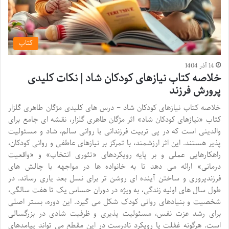
کتاب
14 آذر 1404
خلاصه کتاب نیازهای کودکان شاد | نکات کلیدی
پرورش فرزند
خلاصه کتاب نیازهای کودکان شاد – درس های کلیدی مژگان طاهری گلزار
کتاب «نیازهای کودکان شاد» اثر مژگان طاهری گلزار، نقشه ای جامع برای
والدینی است که در پی تربیت فرزندانی با روانی سالم، شاد و مسئولیت
پذیر هستند. این اثر ارزشمند، با تمرکز بر نیازهای عاطفی و روانی کودکان،
راهکارهایی عملی و بر پایه رویکردهای «تئوری انتخاب» و «واقعیت
درمانی» ارائه می دهد تا به خانواده ها در مواجهه با چالش های
فرزندپروری و ساختن آینده ای روشن تر برای نسل بعد یاری رساند. در
طول سال های اولیه زندگی، به ویژه در دوران حساس یک تا هفت سالگی،
شخصیت و بنیادهای روانی کودک شکل می گیرد. این دوره، بستر اصلی
برای رشد عزت نفس، مسئولیت پذیری و ظرفیت شادی در بزرگسالی
است. هرگونه غفلت یا رویکرد نادرست در این مقطع می تواند پیامدهای