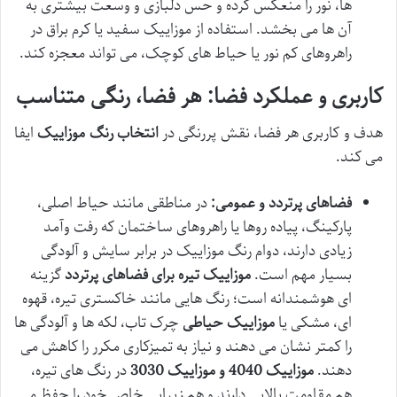
ها، نور را منعکس کرده و حس دلبازی و وسعت بیشتری به
آن ها می بخشد. استفاده از موزاییک سفید یا کرم براق در
راهروهای کم نور یا حیاط های کوچک، می تواند معجزه کند.
کاربری و عملکرد فضا: هر فضا، رنگی متناسب
هدف و کاربری هر فضا، نقش پررنگی در
انتخاب رنگ موزاییک
ایفا
می کند.
فضاهای پرتردد و عمومی:
در مناطقی مانند حیاط اصلی،
پارکینگ، پیاده روها یا راهروهای ساختمان که رفت وآمد
زیادی دارند، دوام رنگ موزاییک در برابر سایش و آلودگی
بسیار مهم است.
موزاییک تیره برای فضاهای پرتردد
گزینه
ای هوشمندانه است؛ رنگ هایی مانند خاکستری تیره، قهوه
ای، مشکی یا
موزاییک حیاطی
چرک تاب، لکه ها و آلودگی ها
را کمتر نشان می دهند و نیاز به تمیزکاری مکرر را کاهش می
دهند.
موزاییک 4040 و موزاییک 3030
در رنگ های تیره،
هم مقاومت بالایی دارند و هم زیبایی خاص خود را حفظ می