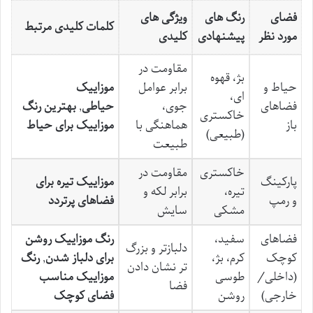
فضای
رنگ های
ویژگی های
کلمات کلیدی مرتبط
مورد نظر
پیشنهادی
کلیدی
مقاومت در
بژ، قهوه
حیاط و
برابر عوامل
موزاییک
ای،
فضاهای
جوی،
حیاطی
,
بهترین رنگ
خاکستری
باز
هماهنگی با
موزاییک برای حیاط
(طبیعی)
طبیعت
خاکستری
مقاومت در
پارکینگ
موزاییک تیره برای
تیره،
برابر لکه و
و رمپ
فضاهای پرتردد
مشکی
سایش
فضاهای
سفید،
رنگ موزاییک روشن
دلبازتر و بزرگ
کوچک
کرم، بژ،
برای دلباز شدن
,
رنگ
تر نشان دادن
(داخلی/
طوسی
موزاییک مناسب
فضا
خارجی)
روشن
فضای کوچک