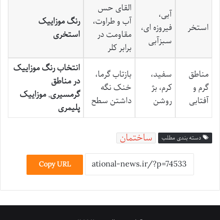
القای حس
آبی،
آب و طراوت،
رنگ موزاییک
استخر
فیروزه ای،
مقاومت در
استخری
سبزآبی
برابر کلر
انتخاب رنگ موزاییک
مناطق
سفید،
بازتاب گرما،
در مناطق
گرم و
کرم، بژ
خنک نگه
گرمسیری
,
موزاییک
آفتابی
روشن
داشتن سطح
پلیمری
ساختمان
دسته بندی مطلب
Copy URL